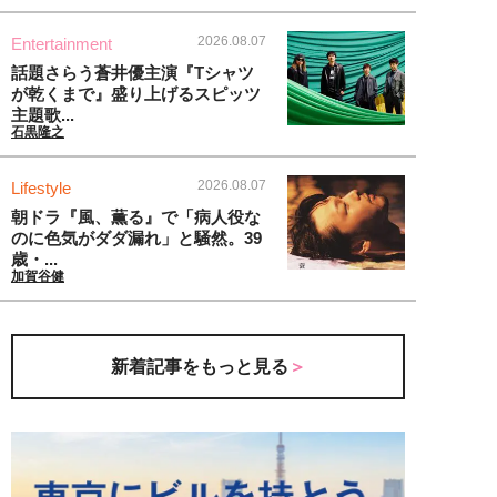
2026.08.07
Entertainment
話題さらう蒼井優主演『Tシャツ
が乾くまで』盛り上げるスピッツ
主題歌...
石黒隆之
2026.08.07
Lifestyle
朝ドラ『風、薫る』で「病人役な
のに色気がダダ漏れ」と騒然。39
歳・...
加賀谷健
新着記事をもっと見る