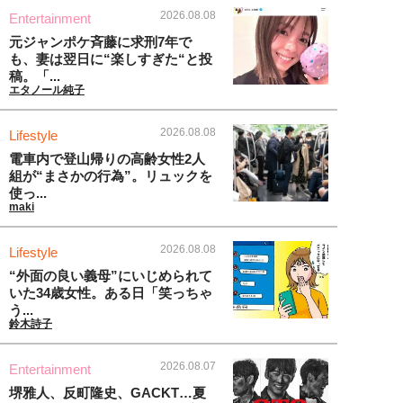
2026.08.08
Entertainment
元ジャンポケ斉藤に求刑7年で
も、妻は翌日に“楽しすぎた“と投
稿。「...
エタノール純子
2026.08.08
Lifestyle
電車内で登山帰りの高齢女性2人
組が“まさかの行為”。リュックを
使っ...
maki
2026.08.08
Lifestyle
“外面の良い義母”にいじめられて
いた34歳女性。ある日「笑っちゃ
う...
鈴木詩子
2026.08.07
Entertainment
堺雅人、反町隆史、GACKT…夏