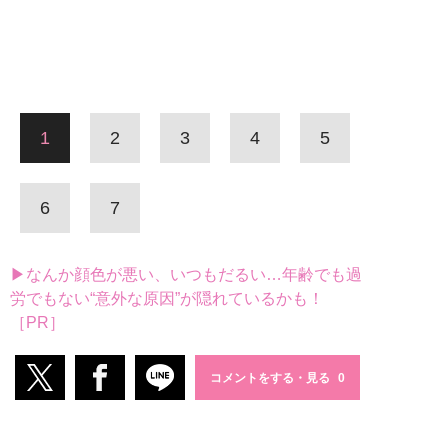
1
2
3
4
5
6
7
▶なんか顔色が悪い、いつもだるい…年齢でも過
労でもない“意外な原因”が隠れているかも！
［PR］
コメントをする・見る