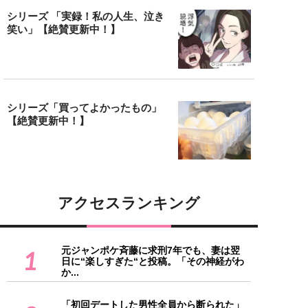
シリーズ 「実録！私の人生、泣き
笑い」【絶賛更新中！】
シリーズ「買ってよかったもの」
【絶賛更新中！】
アクセスランキング
元ジャンポケ斉藤に求刑7年でも、妻は翌
1
日に“楽しすぎた“と投稿。「その神経がわ
か...
「初回デートした男性全員から断られた」