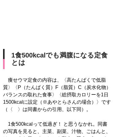
1食500kcalでも満腹になる定食
とは
痩せウマ定食の内容は、〈高たんぱくで低脂
質〉〈P（たんぱく質）F（脂質）C（炭水化物）
バランスの取れた食事〉〈総摂取カロリーを1日
1500kcalに設定（※あやとらさんの場合）〉です
（〈 〉は同書からの引用、以下同）。
1食500kcalって低過ぎ！ と思うなかれ。同書
の写真を見ると、主菜、副菜、汁物、ごはんと、