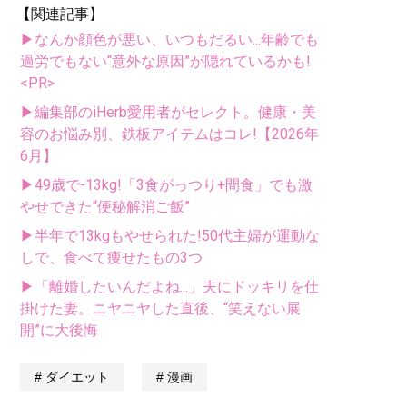
【関連記事】
▶なんか顔色が悪い、いつもだるい...年齢でも
過労でもない“意外な原因”が隠れているかも!
<PR>
▶編集部のiHerb愛用者がセレクト。健康・美
容のお悩み別、鉄板アイテムはコレ!【2026年
6月】
▶49歳で-13kg!「3食がっつり+間食」でも激
やせできた“便秘解消ご飯”
▶半年で13kgもやせられた!50代主婦が運動な
しで、食べて痩せたもの3つ
▶「離婚したいんだよね...」夫にドッキリを仕
掛けた妻。ニヤニヤした直後、“笑えない展
開”に大後悔
ダイエット
漫画