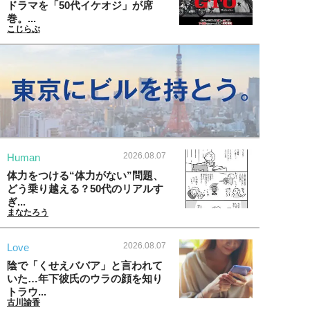
ドラマを「50代イケオジ」が席
巻。...
こじらぶ
2026.08.07
Human
体力をつける“体力がない”問題、
どう乗り越える？50代のリアルす
ぎ...
まなたろう
2026.08.07
Love
陰で「くせえババア」と言われて
いた…年下彼氏のウラの顔を知り
トラウ...
古川諭香