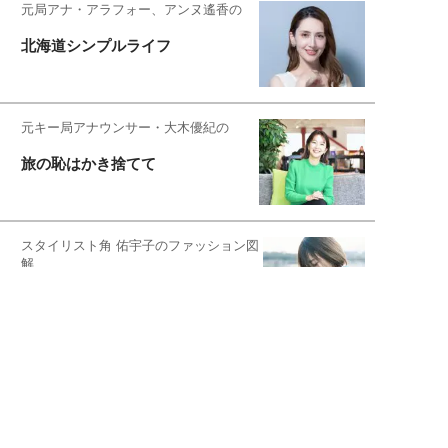
元局アナ・アラフォー、アンヌ遙香の
北海道シンプルライフ
元キー局アナウンサー・大木優紀の
旅の恥はかき捨てて
スタイリスト角 佑宇子のファッション図
解
失敗しない日常オシャレ
元『渡鬼』子役・宇野なおみの
話そ、お茶しよっ元気出そ