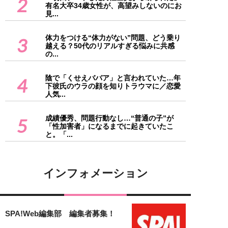
2
有名大卒34歳女性が、高望みしないのにお
見...
体力をつける“体力がない”問題、どう乗り
3
越える？50代のリアルすぎる悩みに共感
の...
陰で「くせえババア」と言われていた…年
4
下彼氏のウラの顔を知りトラウマに／恋愛
人気...
成績優秀、問題行動なし…“普通の子”が
5
「性加害者」になるまでに起きていたこ
と。「...
インフォメーション
SPA!Web編集部 編集者募集！