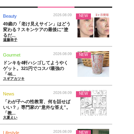
2026.08.09
Beauty
NEW
49歳の「老け見えサイン」はどう
変わる？スキンケアの最後に“塗
るだ...
遠藤幸子
2026.08.09
Gourmet
NEW
ドンキを4軒ハシゴしてようやく
ゲット。321円でコスパ最強の
「46...
スギアカツキ
2026.08.09
News
NEW
「わが子への性教育、何を話せば
いい？」専門家の“意外な答え”。
「教...
大夏えい
2026.08.09
Lifestyle
NEW