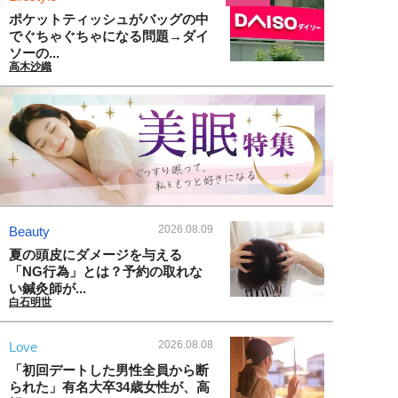
ポケットティッシュがバッグの中
でぐちゃぐちゃになる問題→ダイ
ソーの...
高木沙織
2026.08.09
Beauty
夏の頭皮にダメージを与える
「NG行為」とは？予約の取れな
い鍼灸師が...
白石明世
2026.08.08
Love
「初回デートした男性全員から断
られた」有名大卒34歳女性が、高