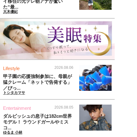
イ移住の元テレ朝アナが驚い
た“最...
大木優紀
2026.08.06
Lifestyle
甲子園の応援強制参加に、母親が
猛クレーム「ネットで告発する」
／びっ...
トシタカマサ
2026.08.05
Entertainment
ダルビッシュの息子は182cm世界
モデル！ ラウンドガールやミス
コ...
ゆるま 小林