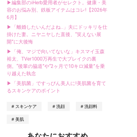
▶編集部のiHerb愛用者がセレクト。健康・美
容のお悩み別、鉄板アイテムはコレ!【2026年
6月】
▶「離婚したいんだよね...」夫にドッキリを仕
掛けた妻。ニヤニヤした直後、“笑えない展
開”に大後悔
▶「俺、マジで向いてないな」キスマイ玉森
裕太、TVer1000万再生で大ブレイクの裏
側。“後輩の脇道”や“2ヶ月で10キロ減量”を乗
り越えた執念
▶「美肌菌」ですっぴん美人に!美肌菌を育て
るスキンケアのポイント
スキンケア
洗顔
洗顔料
美肌
あなたにおすすめ