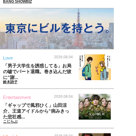
BANG SHOWBIZ
2026.08.04
Love
「男子大学生を誘惑してる」お局
の嘘でパート退職。巻き込んだ彼
に“謝...
鈴木詩子
2026.08.04
Entertainment
「ギャップで風邪ひく」山田涼
介、王道アイドルから“病みきっ
た悲壮感...
こじらぶ
2026.08.04