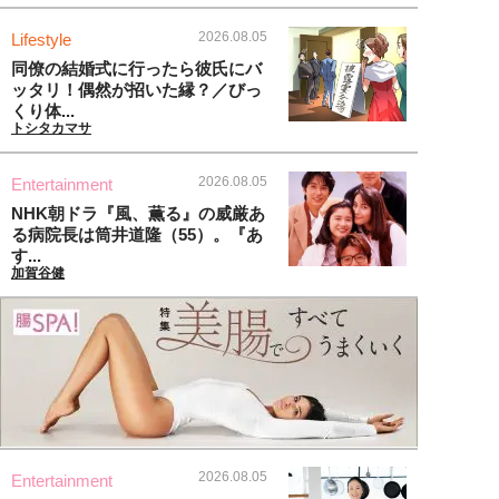
2026.08.05
Lifestyle
同僚の結婚式に行ったら彼氏にバ
ッタリ！偶然が招いた縁？／びっ
くり体...
トシタカマサ
2026.08.05
Entertainment
NHK朝ドラ『風、薫る』の威厳あ
る病院長は筒井道隆（55）。『あ
す...
加賀谷健
2026.08.05
Entertainment