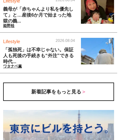
Lifestyle
義母が「赤ちゃんより私を優先し
て」と…産後6か月で始まった地
獄の義...
姫野桂
2026.08.04
Lifestyle
「孤独死」は不幸じゃない。保証
人も死後の手続きも“外注”できる
時代...
ワタナベ薫
新着記事をもっと見る