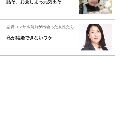
話そ、お茶しよっ元気出そ
恋愛コンサル菊乃が出会った女性たち
私が結婚できないワケ
元局アナ・アラフォー、アンヌ遙香の
北海道シンプルライフ
宇垣美里が映画への想いを綴る
宇垣美里の沼落ちシネマ
松本穂香が映画愛を語ります