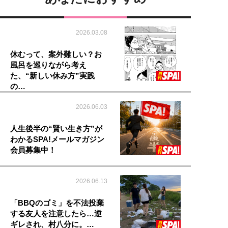
2026.03.08
休むって、案外難しい？お
風呂を巡りながら考え
た、“新しい休み方”実践
の…
2026.06.03
人生後半の“賢い生き方”が
わかるSPA!メールマガジン
会員募集中！
2026.06.13
「BBQのゴミ」を不法投棄
する友人を注意したら…逆
ギレされ、村八分に。…