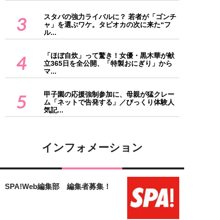
スタバの強力ライバルに？ 若者が「ゴンチ
3
ャ」を選ぶワケ。タピオカの次に来た“フ
ル...
「ほぼ自炊」って驚き！女優・黒木華が献
4
立365日を全公開、「特製おにぎり」から
マ...
甲子園の応援強制参加に、母親が猛クレー
5
ム「ネットで告発する」／びっくり体験人
気記...
インフォメーション
SPA!Web編集部 編集者募集！