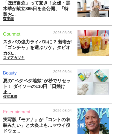
「ほぼ自炊」って驚き！女優・黒
木華が献立365日を全公開、「特
製お...
森美樹
2026.08.05
Gourmet
スタバの強力ライバルに？ 若者が
「ゴンチャ」を選ぶワケ。タピオ
カの...
スギアカツキ
2026.08.04
Beauty
夏の“ベタベタ地獄”が秒でリセッ
ト！ ダイソーの110円「日焼け
止...
佐治真澄
2026.08.04
Entertainment
実写版『モアナ』が「コントの衣
装みたい」と大炎上も…マウイ役
ドウェ...