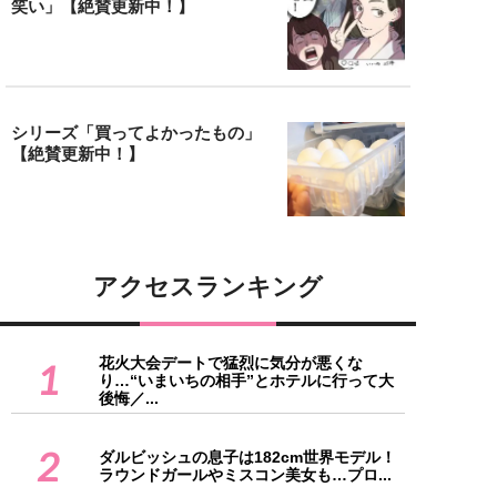
笑い」【絶賛更新中！】
シリーズ「買ってよかったもの」
【絶賛更新中！】
アクセスランキング
花火大会デートで猛烈に気分が悪くな
1
り…“いまいちの相手”とホテルに行って大
後悔／...
2
ダルビッシュの息子は182cm世界モデル！
ラウンドガールやミスコン美女も…プロ...