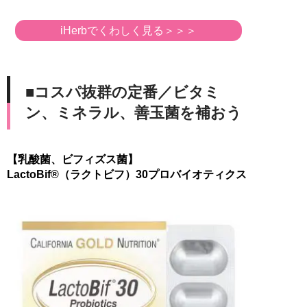
iHerbでくわしく見る＞＞＞
■コスパ抜群の定番／ビタミ
ン、ミネラル、善玉菌を補おう
【乳酸菌、ビフィズス菌】
LactoBif®（ラクトビフ）30プロバイオティクス