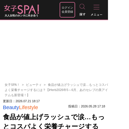
ログイン
会員登録
大人女性のホンネに向き合う
女子SPA！
ビューティ
食品が値上げラッシュで涙…もっとコスパ
よく栄養チャージするには？【iHerb2026年5～6月、あのセレブの美アイ
テムも新登場！】
更新日：2026.07.21 18:17
Beauty
Lifestyle
投稿日：2026.05.28 17:18
食品が値上げラッシュで涙…もっ
とコスパよく栄養チャージする