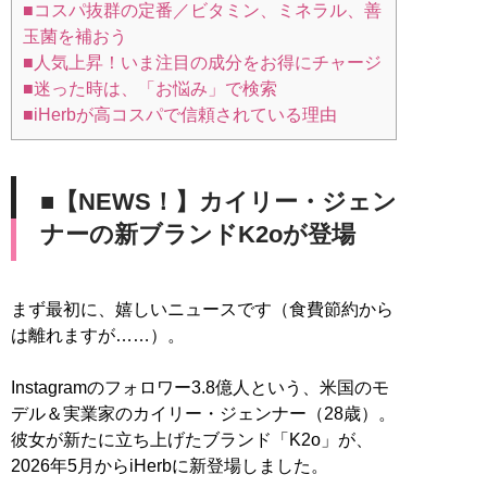
■コスパ抜群の定番／ビタミン、ミネラル、善
玉菌を補おう
■人気上昇！いま注目の成分をお得にチャージ
■迷った時は、「お悩み」で検索
■iHerbが高コスパで信頼されている理由
■【NEWS！】カイリー・ジェン
ナーの新ブランドK2oが登場
まず最初に、嬉しいニュースです（食費節約から
は離れますが……）。
Instagramのフォロワー3.8億人という、米国のモ
デル＆実業家のカイリー・ジェンナー（28歳）。
彼女が新たに立ち上げたブランド「K2o」が、
2026年5月からiHerbに新登場しました。