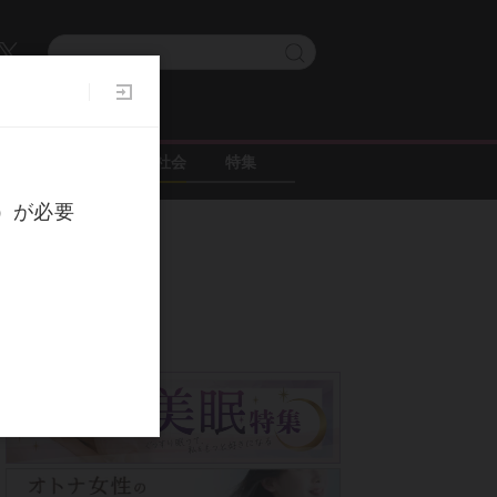
グルメ
ニュース・社会
特集