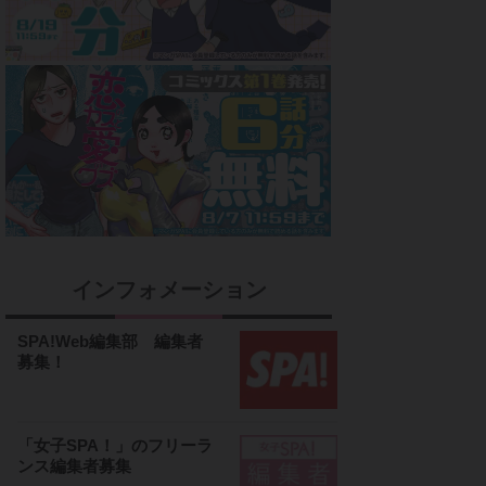
インフォメーション
SPA!Web編集部 編集者
募集！
「女子SPA！」のフリーラ
ンス編集者募集