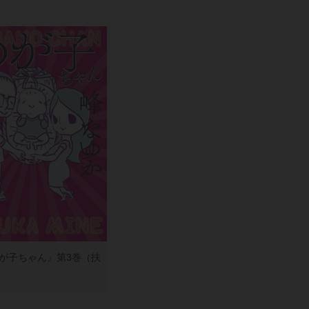
が子ちゃん』第3巻（扶