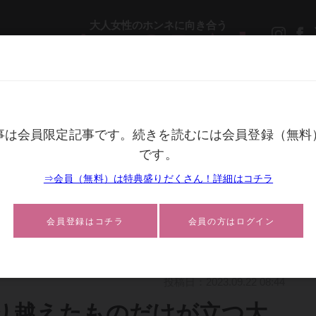
大人女性のホンネに向き合う
メ
ライフスタイル
生き方
ビューティ
ファッション
り越えたものだけが立つ大地／アラサーちゃん名作集145・峰なゆか
投稿日：2023.09.22 08:44
り越えたものだけが立つ大