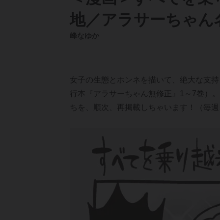
地／アラサーちゃん名
峰なゆか
女子の生態とホンネを描いて、絶大な支持
行本『アラサーちゃん無修正』1～7巻）
ちを、順次、再掲載しちゃいます！（毎週