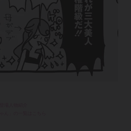
登場人物紹介
ゃん」の一覧はこちら