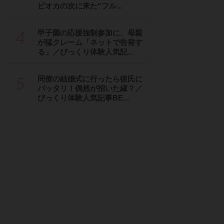
ピオカの次に来た“フル...
4
甲子園の応援強制参加に、母親
が猛クレーム「ネットで告発す
る」／びっくり体験人気記...
5
同僚の結婚式に行ったら彼氏に
バッタリ！偶然が招いた縁？／
びっくり体験人気記事BE...