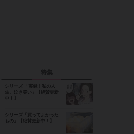
特集
シリーズ 「実録！私の人
生、泣き笑い」【絶賛更新
中！】
シリーズ「買ってよかった
もの」【絶賛更新中！】