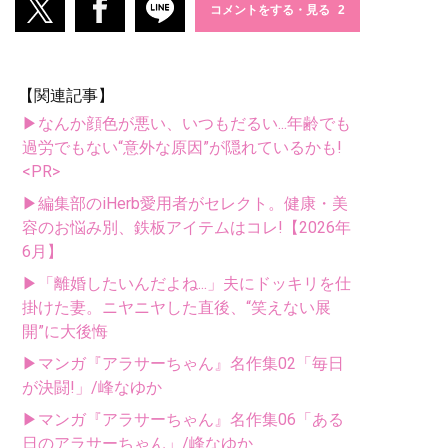
コメントをする・見る
【関連記事】
▶なんか顔色が悪い、いつもだるい...年齢でも
過労でもない“意外な原因”が隠れているかも!
<PR>
▶編集部のiHerb愛用者がセレクト。健康・美
容のお悩み別、鉄板アイテムはコレ!【2026年
6月】
▶「離婚したいんだよね...」夫にドッキリを仕
掛けた妻。ニヤニヤした直後、“笑えない展
開”に大後悔
▶マンガ『アラサーちゃん』名作集02「毎日
が決闘!」/峰なゆか
▶マンガ『アラサーちゃん』名作集06「ある
日のアラサーちゃん」/峰なゆか