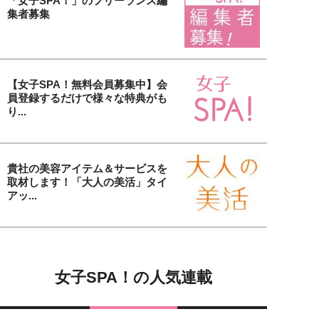
「女子SPA！」のフリーランス編
集者募集
【女子SPA！無料会員募集中】会
員登録するだけで様々な特典がも
り...
貴社の美容アイテム＆サービスを
取材します！「大人の美活」タイ
アッ...
女子SPA！の人気連載