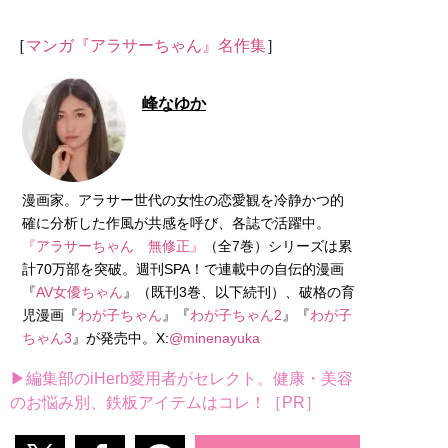
［
マンガ『アラサーちゃん』名作集
］
峰なゆか
漫画家。アラサー世代の女性の恋愛観を冷静かつ的
確に分析した作風が共感を呼び、各誌で活躍中。
『アラサーちゃん 無修正』
（全7巻）シリーズは累
計70万部を突破。週刊SPA！で連載中の自伝的漫画
『
AV女優ちゃん
』（既刊3巻、以下続刊）、破格の育
児漫画『
わが子ちゃん
』『
わが子ちゃん2
』『
わが子
ちゃん3
』が発売中。X:
@minenayuka
▶編集部のiHerb愛用者がセレクト。健康・美容
のお悩み別、鉄板アイテムはコレ！［PR］