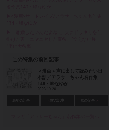
名作集140・峰なゆか
▶<漫画>サードレイプ/アラサーちゃん名作集
134・峰なゆか
▶「離婚したいんだよね...」夫にドッキリを仕
掛けた妻。ニヤニヤした直後、“笑えない展
開”に大後悔
この特集の前回記事
＜漫画＞声に出して読みたい日
本語／アラサーちゃん名作集
149・峰なゆか
2023.10.20
最初の記事
前の記事
次の記事
マンガ『アラサーちゃん』名作集の一覧へ