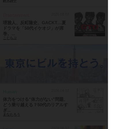
鈴木詩子
2026.08.07
Entertainment
堺雅人、反町隆史、GACKT…夏
ドラマを「50代イケオジ」が席
巻。...
こじらぶ
2026.08.07
Human
体力をつける“体力がない”問題、
どう乗り越える？50代のリアルす
ぎ...
まなたろう
2026.08.07