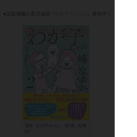
●話題沸騰の育児漫画『
わが子ちゃん2
』発売中！
漫画『わが子ちゃん』第2巻（扶桑
社）