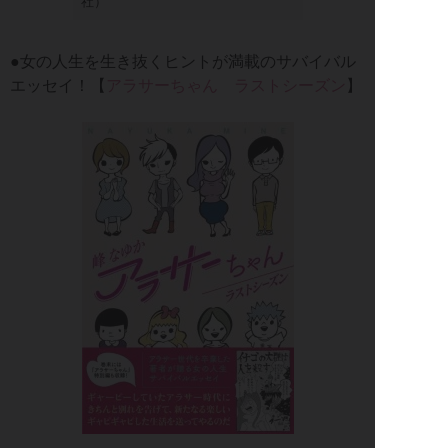
社）
●女の人生を生き抜くヒントが満載のサバイバル
エッセイ！【
アラサーちゃん ラストシーズン
】