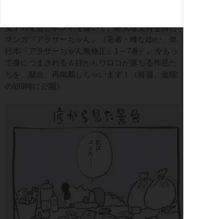
女子の生態とホンネを描いて、絶大な支持を得た
マンガ『アラサーちゃん』（著者・峰なゆか、単
行本『アラサーちゃん無修正』1～7巻）。今もっ
て身につまされる＆目からウロコが落ちる作品た
ちを、順次、再掲載しちゃいます！（毎週、金曜
の朝9時に公開）