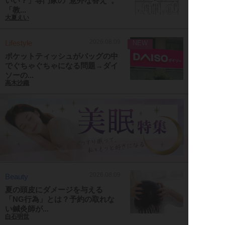
いい？」専門家の“意外な答え”。
「教...
大夏えい
2026.08.09
Lifestyle
NEW
ポケットティッシュがバッグの中
でぐちゃぐちゃになる問題→ダイ
ソーの...
高木沙織
2026.08.09
Beauty
夏の頭皮にダメージを与える
「NG行為」とは？予約の取れな
い鍼灸師が...
白石明世