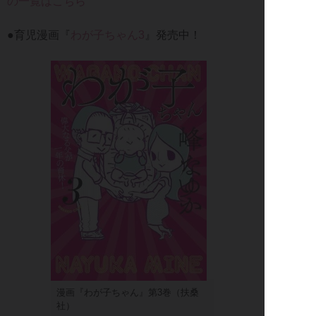
の一覧はこちら
●育児漫画『
わが子ちゃん3
』発売中！
漫画『わが子ちゃん』第3巻（扶桑
社）