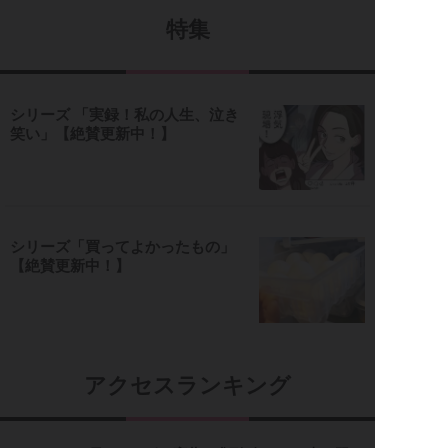
特集
シリーズ 「実録！私の人生、泣き
笑い」【絶賛更新中！】
シリーズ「買ってよかったもの」
【絶賛更新中！】
アクセスランキング