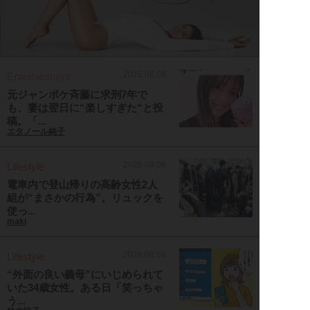
2026.08.08
Entertainment
元ジャンポケ斉藤に求刑7年で
も、妻は翌日に“楽しすぎた“と投
稿。「...
エタノール純子
2026.08.08
Lifestyle
電車内で登山帰りの高齢女性2人
組が“まさかの行為”。リュックを
使っ...
maki
2026.08.08
Lifestyle
“外面の良い義母”にいじめられて
いた34歳女性。ある日「笑っちゃ
う...