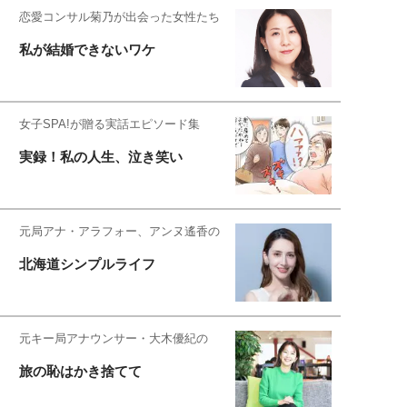
恋愛コンサル菊乃が出会った女性たち
私が結婚できないワケ
女子SPA!が贈る実話エピソード集
実録！私の人生、泣き笑い
元局アナ・アラフォー、アンヌ遙香の
北海道シンプルライフ
元キー局アナウンサー・大木優紀の
旅の恥はかき捨てて