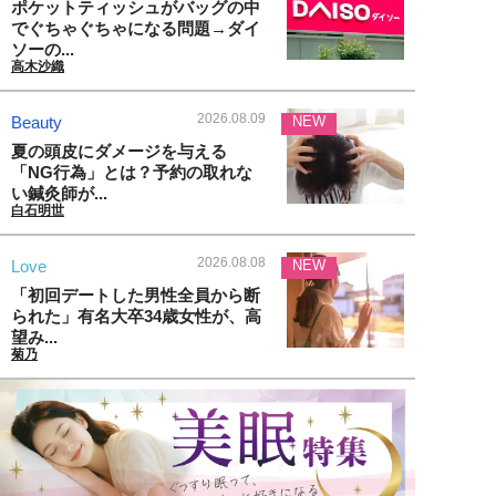
ポケットティッシュがバッグの中
でぐちゃぐちゃになる問題→ダイ
ソーの...
高木沙織
2026.08.09
Beauty
NEW
夏の頭皮にダメージを与える
「NG行為」とは？予約の取れな
い鍼灸師が...
白石明世
2026.08.08
Love
NEW
「初回デートした男性全員から断
られた」有名大卒34歳女性が、高
望み...
菊乃