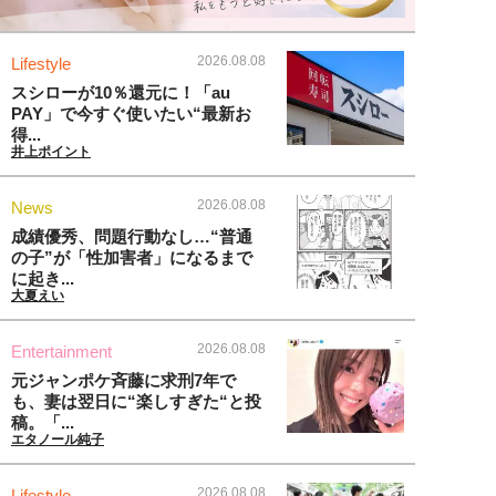
2026.08.08
Lifestyle
スシローが10％還元に！「au
PAY」で今すぐ使いたい“最新お
得...
井上ポイント
2026.08.08
News
成績優秀、問題行動なし…“普通
の子”が「性加害者」になるまで
に起き...
大夏えい
2026.08.08
Entertainment
元ジャンポケ斉藤に求刑7年で
も、妻は翌日に“楽しすぎた“と投
稿。「...
エタノール純子
2026.08.08
Lifestyle