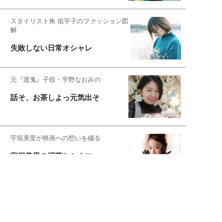
スタイリスト角 佑宇子のファッション図
解
失敗しない日常オシャレ
元『渡鬼』子役・宇野なおみの
話そ、お茶しよっ元気出そ
宇垣美里が映画への想いを綴る
宇垣美里の沼落ちシネマ
松本穂香が映画愛を語ります
銀幕ロンリーガール