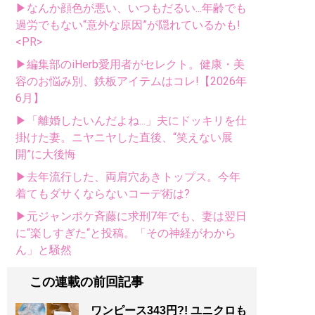
▶なんか顔色が悪い、いつもだるい...年齢でも
過労でもない“意外な原因”が隠れているかも!
<PR>
▶編集部のiHerb愛用者がセレクト。健康・美
容のお悩み別、鉄板アイテムはコレ!【2026年
6月】
▶「離婚したいんだよね...」夫にドッキリを仕
掛けた妻。ニヤニヤした直後、“笑えない展
開”に大後悔
▶去年流行した、両肩穴あきトップス。今年
着てもダサくならないコーデ術は?
▶元ジャンポケ斉藤に求刑7年でも、妻は翌日
に“楽しすぎた“と投稿。「その神経がわから
ん」と騒然
この連載の前回記事
ワンピース343円?! ユニクロも