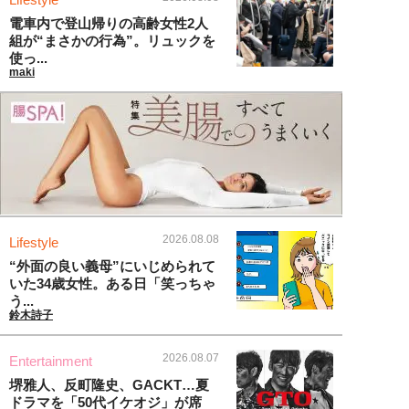
電車内で登山帰りの高齢女性2人
組が“まさかの行為”。リュックを
使っ...
maki
2026.08.08
Lifestyle
“外面の良い義母”にいじめられて
いた34歳女性。ある日「笑っちゃ
う...
鈴木詩子
2026.08.07
Entertainment
堺雅人、反町隆史、GACKT…夏
ドラマを「50代イケオジ」が席