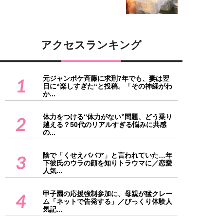
アクセスランキング
元ジャンポケ斉藤に求刑7年でも、妻は翌
1
日に“楽しすぎた“と投稿。「その神経がわ
か...
体力をつける“体力がない”問題、どう乗り
2
越える？50代のリアルすぎる悩みに共感
の...
陰で「くせえババア」と言われていた…年
3
下彼氏のウラの顔を知りトラウマに／恋愛
人気...
甲子園の応援強制参加に、母親が猛クレー
4
ム「ネットで告発する」／びっくり体験人
気記...