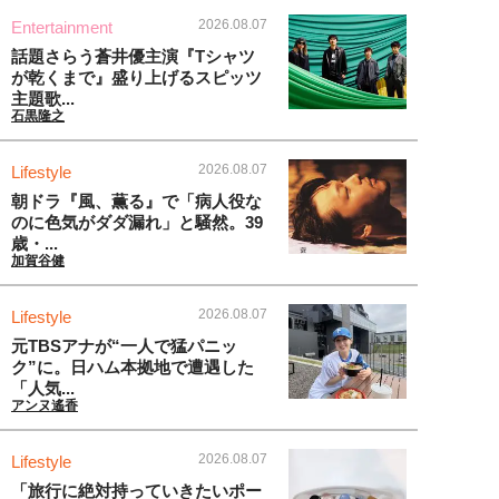
2026.08.07
Entertainment
話題さらう蒼井優主演『Tシャツ
が乾くまで』盛り上げるスピッツ
主題歌...
石黒隆之
2026.08.07
Lifestyle
朝ドラ『風、薫る』で「病人役な
のに色気がダダ漏れ」と騒然。39
歳・...
加賀谷健
2026.08.07
Lifestyle
元TBSアナが“一人で猛パニッ
ク”に。日ハム本拠地で遭遇した
「人気...
アンヌ遙香
2026.08.07
Lifestyle
「旅行に絶対持っていきたいポー