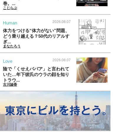
巻。...
こじらぶ
2026.08.07
Human
体力をつける“体力がない”問題、
どう乗り越える？50代のリアルす
ぎ...
まなたろう
2026.08.07
Love
陰で「くせえババア」と言われて
いた…年下彼氏のウラの顔を知り
トラウ...
古川諭香