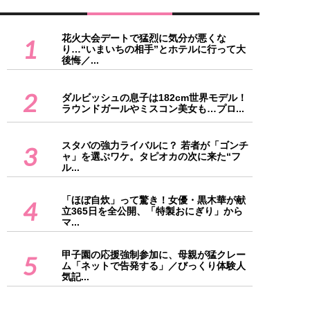
花火大会デートで猛烈に気分が悪くな
1
り…“いまいちの相手”とホテルに行って大
後悔／...
2
ダルビッシュの息子は182cm世界モデル！
ラウンドガールやミスコン美女も…プロ...
スタバの強力ライバルに？ 若者が「ゴンチ
3
ャ」を選ぶワケ。タピオカの次に来た“フ
ル...
「ほぼ自炊」って驚き！女優・黒木華が献
4
立365日を全公開、「特製おにぎり」から
マ...
甲子園の応援強制参加に、母親が猛クレー
5
ム「ネットで告発する」／びっくり体験人
気記...