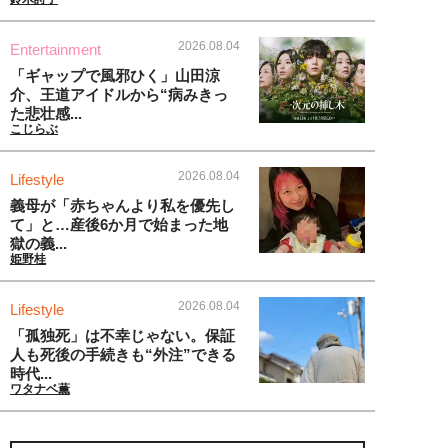
2026.08.04
Entertainment
「ギャップで風邪ひく」山田涼
介、王道アイドルから“病みきっ
た悲壮感...
こじらぶ
2026.08.04
Lifestyle
義母が「赤ちゃんより私を優先し
て」と…産後6か月で始まった地
獄の義...
姫野桂
2026.08.04
Lifestyle
「孤独死」は不幸じゃない。保証
人も死後の手続きも“外注”できる
時代...
ワタナベ薫