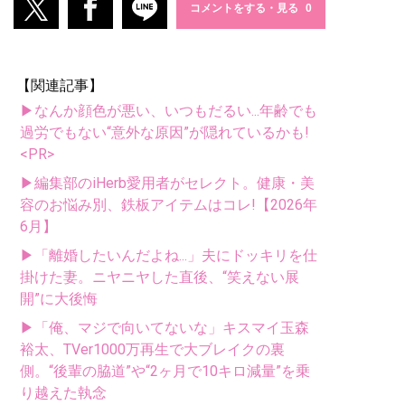
コメントをする・見る
【関連記事】
▶なんか顔色が悪い、いつもだるい...年齢でも
過労でもない“意外な原因”が隠れているかも!
<PR>
▶編集部のiHerb愛用者がセレクト。健康・美
容のお悩み別、鉄板アイテムはコレ!【2026年
6月】
▶「離婚したいんだよね...」夫にドッキリを仕
掛けた妻。ニヤニヤした直後、“笑えない展
開”に大後悔
▶「俺、マジで向いてないな」キスマイ玉森
裕太、TVer1000万再生で大ブレイクの裏
側。“後輩の脇道”や“2ヶ月で10キロ減量”を乗
り越えた執念