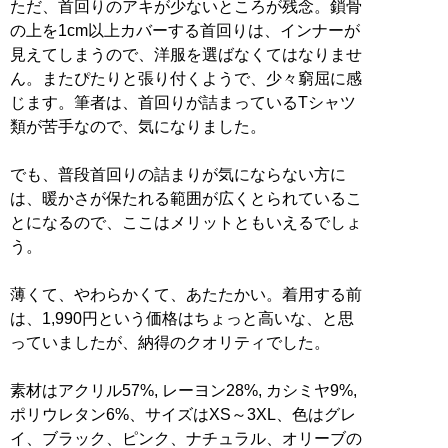
ただ、首回りのアキが少ないところが残念。鎖骨
の上を1cm以上カバーする首回りは、インナーが
見えてしまうので、洋服を選ばなくてはなりませ
ん。またぴたりと張り付くようで、少々窮屈に感
じます。筆者は、首回りが詰まっているTシャツ
類が苦手なので、気になりました。
でも、普段首回りの詰まりが気にならない方に
は、暖かさが保たれる範囲が広くとられているこ
とになるので、ここはメリットともいえるでしょ
う。
薄くて、やわらかくて、あたたかい。着用する前
は、1,990円という価格はちょっと高いな、と思
っていましたが、納得のクオリティでした。
素材はアクリル57%, レーヨン28%, カシミヤ9%,
ポリウレタン6%、サイズはXS～3XL、色はグレ
イ、ブラック、ピンク、ナチュラル、オリーブの