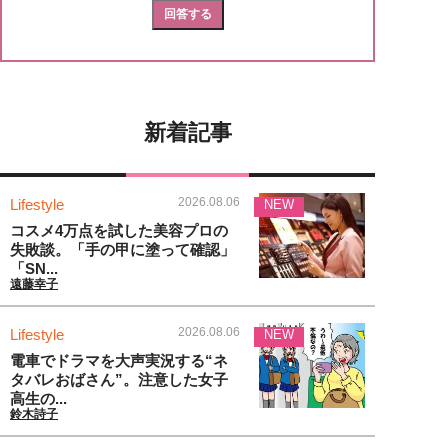
新着記事
2026.08.06
Lifestyle
NEW
コスメ4万点を試した美容プロの
失敗談。「手の甲に塗って確認」
「SN...
遠藤幸子
2026.08.06
Lifestyle
NEW
電車でドラマを大声実況する“ネ
タバレおばさん”。注意した女子
高生の...
鈴木詩子