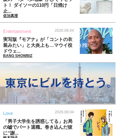
ト！ ダイソーの110円「日焼け
止...
佐治真澄
2026.08.04
Entertainment
実写版『モアナ』が「コントの衣
装みたい」と大炎上も…マウイ役
ドウェ...
BANG SHOWBIZ
2026.08.04
Love
「男子大学生を誘惑してる」お局
の嘘でパート退職。巻き込んだ彼
に“謝...
鈴木詩子