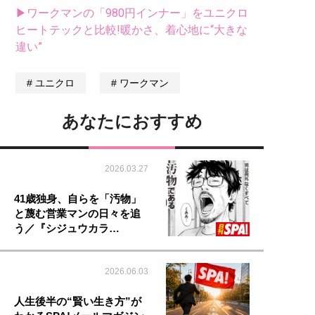
▶ワークマンの「980円インナー」をユニクロ
ヒートテックと比較!暖かさ、着心地に“大きな
違い”
ユニクロ
ワークマン
あなたにおすすめ
2026.03.27
41歳独身、自らを「汚物」
と蔑む営業マンの日々を追
う／『シジュウカラ…
2026.06.03
人生後半の“賢い生き方”が