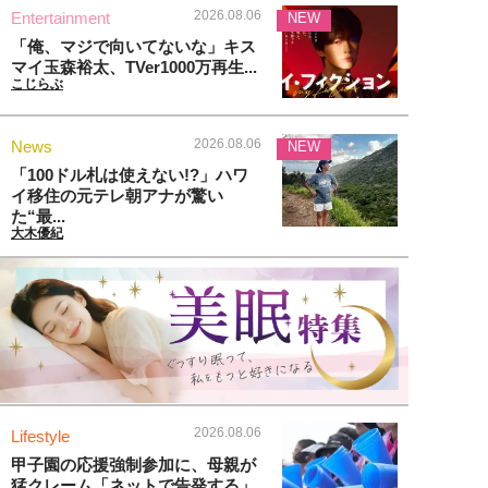
2026.08.06
Entertainment
NEW
「俺、マジで向いてないな」キス
マイ玉森裕太、TVer1000万再生...
こじらぶ
2026.08.06
News
NEW
「100ドル札は使えない!?」ハワ
イ移住の元テレ朝アナが驚い
た“最...
大木優紀
2026.08.06
Lifestyle
甲子園の応援強制参加に、母親が
猛クレーム「ネットで告発する」