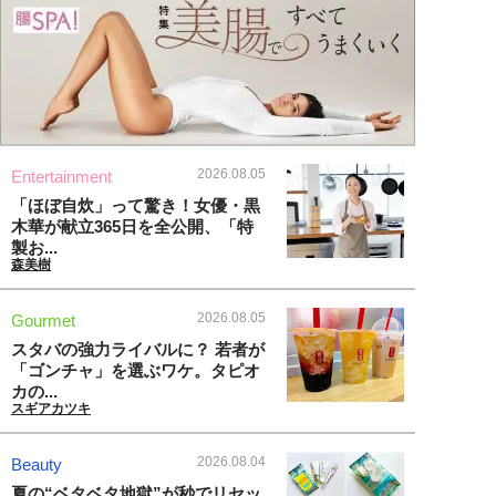
2026.08.05
Entertainment
「ほぼ自炊」って驚き！女優・黒
木華が献立365日を全公開、「特
製お...
森美樹
2026.08.05
Gourmet
スタバの強力ライバルに？ 若者が
「ゴンチャ」を選ぶワケ。タピオ
カの...
スギアカツキ
2026.08.04
Beauty
夏の“ベタベタ地獄”が秒でリセッ