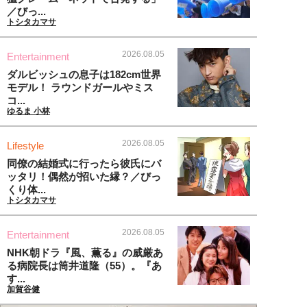
／びっ...
トシタカマサ
2026.08.05
Entertainment
ダルビッシュの息子は182cm世界
モデル！ ラウンドガールやミス
コ...
ゆるま 小林
2026.08.05
Lifestyle
同僚の結婚式に行ったら彼氏にバ
ッタリ！偶然が招いた縁？／びっ
くり体...
トシタカマサ
2026.08.05
Entertainment
NHK朝ドラ『風、薫る』の威厳あ
る病院長は筒井道隆（55）。『あ
す...
加賀谷健