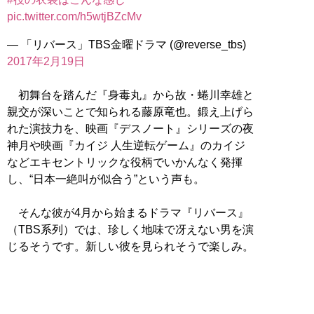
pic.twitter.com/h5wtjBZcMv
— 「リバース」TBS金曜ドラマ (@reverse_tbs)
2017年2月19日
初舞台を踏んだ『身毒丸』から故・蜷川幸雄と
親交が深いことで知られる藤原竜也。鍛え上げら
れた演技力を、映画『デスノート』シリーズの夜
神月や映画『カイジ 人生逆転ゲーム』のカイジ
などエキセントリックな役柄でいかんなく発揮
し、“日本一絶叫が似合う”という声も。
そんな彼が4月から始まるドラマ『リバース』
（TBS系列）では、珍しく地味で冴えない男を演
じるそうです。新しい彼を見られそうで楽しみ。