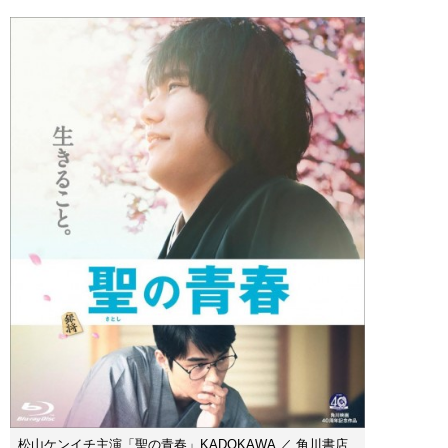
松山ケンイチ主演「聖の青春」KADOKAWA ／ 角川書店