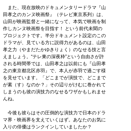
また、現在放映のドキュメンタリードラマ『山
田孝之のカンヌ映画祭』（テレビ東京系列）は、
山田が映画監督と一緒になって、本気で映画を制
作しカンヌ映画祭を目指す！ という前代未聞の
プロジェクトです。半分ドキュメント設定のこの
ドラマが、見ている方に説得力があるのは、山田
孝之力（やまだたかゆきりょく）のなせる技と言
えましょう。“テレ東の深夜枠”という自由さが許
される時間帯では、山田孝之は以前にも『山田孝
之の東京都北区赤羽』で、本人が赤羽で過ごす様
を見せています。「どこまでが演技で、どこまで
が素（す）なのか？」その辺りがけむに巻かれて
しまうのも彼の演技力のなせるワザかもしれませ
んね。
今後も彼らはその圧倒的な演技力で日本のドラ
マ界・映画界を支えていくはず。あなたのお気に
入りの俳優はランクインしていましたか？