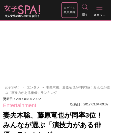
ログイン
会員登録
大人女性のホンネに向き合う
女子SPA！
エンタメ
妻夫木聡、藤原竜也が同率3位！みんなが選
ぶ「演技力がある俳優」ランキング
更新日：2017.03.06 20:22
Entertainment
投稿日：2017.03.04 09:02
妻夫木聡、藤原竜也が同率3位！
みんなが選ぶ「演技力がある俳