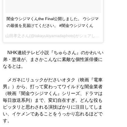
闇金ウシジマくんthe Final公開しました。 ウシジマ
の最後を見届けてください。 #闇金ウシジマくん
山田孝之さん(@takayukiyamadaphoto)がシェアした投稿 –
NHK連続テレビ小説『ちゅらさん』のかわいい
弟・恵達が、まさかこんなに素敵な個性派俳優に
なるとは。
メガネにリュックがださいオタク（映画『電車
男』）から、打って変わってワイルドな闇金業者
（映画『闇金ウシジマくん』シリーズ、ドラマは
毎日放送系列）まで、変幻自在すぎ。どんな役も
ピッタリと思わされる演技ばかりに注目してしま
い、イケメンであることをうっかり忘れるほどで
す。