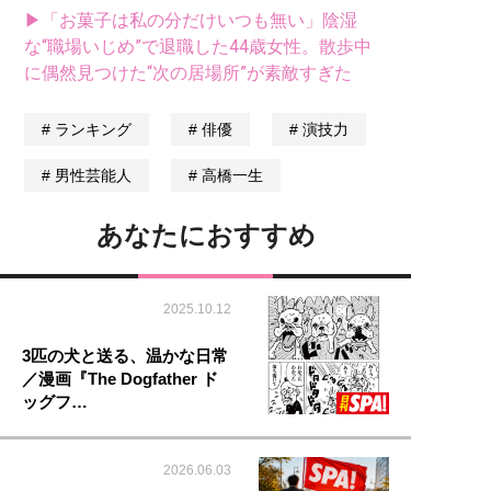
▶「お菓子は私の分だけいつも無い」陰湿
な“職場いじめ”で退職した44歳女性。散歩中
に偶然見つけた“次の居場所”が素敵すぎた
ランキング
俳優
演技力
男性芸能人
高橋一生
あなたにおすすめ
2025.10.12
3匹の犬と送る、温かな日常
／漫画『The Dogfather ド
ッグフ…
2026.06.03