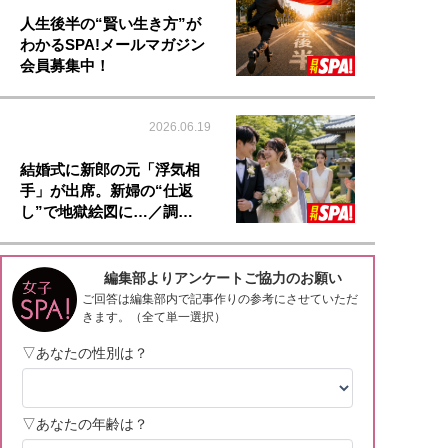
人生後半の“賢い生き方”が
わかるSPA!メールマガジン
会員募集中！
2026.06.19
結婚式に新郎の元「浮気相
手」が出席。新婦の“仕返
し”で地獄絵図に…／調…