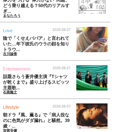
どう乗り越える？50代のリアルす
ぎ...
まなたろう
2026.08.07
Love
陰で「くせえババア」と言われて
いた…年下彼氏のウラの顔を知り
トラウ...
古川諭香
2026.08.07
Entertainment
話題さらう蒼井優主演『Tシャツ
が乾くまで』盛り上げるスピッツ
主題歌...
石黒隆之
2026.08.07
Lifestyle
朝ドラ『風、薫る』で「病人役な
のに色気がダダ漏れ」と騒然。39
歳・...
加賀谷健