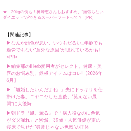
★－20kgの例も！神崎恵さんもおすすめ、“頑張らない
ダイエット”ができるスーパーフードって？（PR）
【関連記事】
▶なんか顔色が悪い、いつもだるい...年齢でも
過労でもない“意外な原因”が隠れているかも!
<PR>
▶編集部のiHerb愛用者がセレクト。健康・美
容のお悩み別、鉄板アイテムはコレ!【2026年
6月】
▶「離婚したいんだよね...」夫にドッキリを仕
掛けた妻。ニヤニヤした直後、“笑えない展
開”に大後悔
▶朝ドラ『風、薫る』で「病人役なのに色気
がダダ漏れ」と騒然。39歳・人気俳優が藁の
寝床で見せた“尋常じゃない色気”の正体