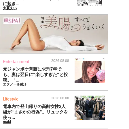
に起き...
大夏えい
2026.08.08
Entertainment
元ジャンポケ斉藤に求刑7年で
も、妻は翌日に“楽しすぎた“と投
稿。「...
エタノール純子
2026.08.08
Lifestyle
電車内で登山帰りの高齢女性2人
組が“まさかの行為”。リュックを
使っ...
maki