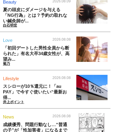
2026.08.09
Beauty
夏の頭皮にダメージを与える
「NG行為」とは？予約の取れな
い鍼灸師が...
白石明世
2026.08.08
Love
「初回デートした男性全員から断
られた」有名大卒34歳女性が、高
望み...
菊乃
2026.08.08
Lifestyle
スシローが10％還元に！「au
PAY」で今すぐ使いたい“最新お
得...
井上ポイント
2026.08.08
News
成績優秀、問題行動なし…“普通
の子”が「性加害者」になるまで