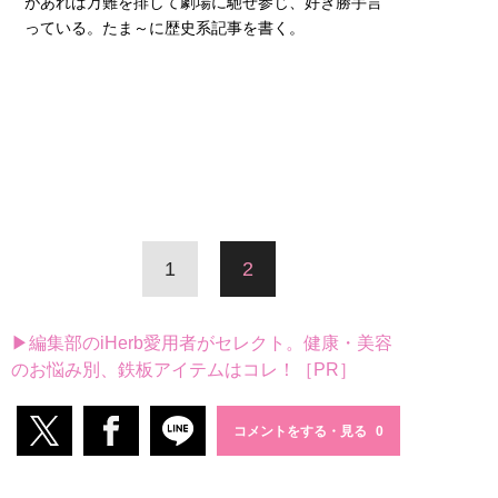
があれば万難を排して劇場に馳せ参じ、好き勝手言
っている。たま～に歴史系記事を書く。
1
2
▶編集部のiHerb愛用者がセレクト。健康・美容
のお悩み別、鉄板アイテムはコレ！［PR］
コメントをする・見る