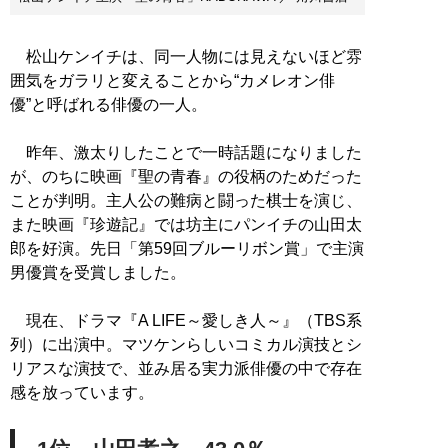
松山ケンイチは、同一人物には見えないほど雰
囲気をガラリと変えることから“カメレオン俳
優”と呼ばれる俳優の一人。
昨年、激太りしたことで一時話題になりました
が、のちに映画『聖の青春』の役柄のためだった
ことが判明。主人公の難病と闘った棋士を演じ、
また映画『珍遊記』では坊主にパンイチの山田太
郎を好演。先日「第59回ブルーリボン賞」で主演
男優賞を受賞しました。
現在、ドラマ『A LIFE～愛しき人～』（TBS系
列）に出演中。マツケンらしいコミカル演技とシ
リアスな演技で、並み居る実力派俳優の中で存在
感を放っています。