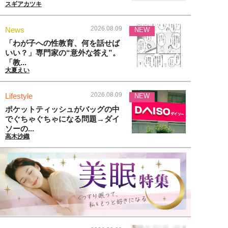
スギアカツキ
2026.08.09
News
NEW
「わが子への性教育、何を話せば
いい？」専門家の“意外な答え”。
「教...
大夏えい
2026.08.09
Lifestyle
NEW
ポケットティッシュがバッグの中
でぐちゃぐちゃになる問題→ダイ
ソーの...
高木沙織