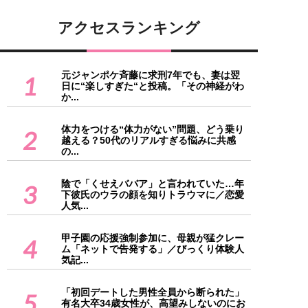
アクセスランキング
元ジャンポケ斉藤に求刑7年でも、妻は翌
1
日に“楽しすぎた“と投稿。「その神経がわ
か...
体力をつける“体力がない”問題、どう乗り
2
越える？50代のリアルすぎる悩みに共感
の...
陰で「くせえババア」と言われていた…年
3
下彼氏のウラの顔を知りトラウマに／恋愛
人気...
甲子園の応援強制参加に、母親が猛クレー
4
ム「ネットで告発する」／びっくり体験人
気記...
「初回デートした男性全員から断られた」
5
有名大卒34歳女性が、高望みしないのにお