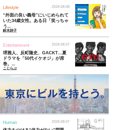
2026.08.08
Lifestyle
“外面の良い義母”にいじめられて
いた34歳女性。ある日「笑っちゃ
う...
鈴木詩子
2026.08.07
Entertainment
堺雅人、反町隆史、GACKT…夏
ドラマを「50代イケオジ」が席
巻。...
こじらぶ
2026.08.07
Human
体力をつける“体力がない”問題、