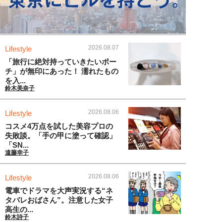
2026.08.07
Lifestyle
「旅行に絶対持っていきたいポー
チ」が無印にあった！ 濡れたもの
を入...
鈴木美奈子
2026.08.06
Lifestyle
コスメ4万点を試した美容プロの
失敗談。「手の甲に塗って確認」
「SN...
遠藤幸子
2026.08.06
Lifestyle
電車でドラマを大声実況する“ネ
タバレおばさん”。注意した女子
高生の...
鈴木詩子