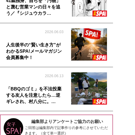
41歳独身、自らを「汚物」
と蔑む営業マンの日々を追
う／『シジュウカラ…
2026.06.03
人生後半の“賢い生き方”が
わかるSPA!メールマガジン
会員募集中！
2026.06.13
「BBQのゴミ」を不法投棄
する友人を注意したら…逆
ギレされ、村八分に。…