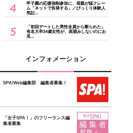
甲子園の応援強制参加に、母親が猛クレー
4
ム「ネットで告発する」／びっくり体験人
気記...
「初回デートした男性全員から断られた」
5
有名大卒34歳女性が、高望みしないのにお
見...
インフォメーション
SPA!Web編集部 編集者募集！
「女子SPA！」のフリーランス編
集者募集