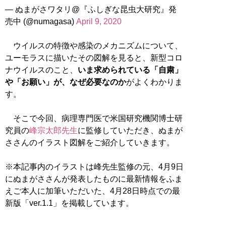
— ぬまがさワタリ@『ふしぎな昆虫大研究』発
売中 (@numagasa)
April 9, 2020
ウイルスの特徴や感染のメカニズムについて、
ユーモラスに描いたその図解を見ると、新型コロ
ナウイルスのこと、
いま求められている「自粛」
や「お願い」が、なぜ必要なのか
がよくわかりま
す。
そこで今回、病理専門医で米国研究機関博士研
究員の
峰宗太郎先生
に監修していただき、ぬまが
ささんのイラスト図解をご紹介していきます。
※本記事内のイラストは峰先生監修の元、4月9日
にぬまがささんが発表したものに最新情報をふま
えご本人に加筆いただいた、4月28日時点での最
新版「ver.1.1」を掲載しています。