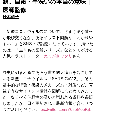
題。自粛・手洗いの本当の意味｜
医師監修
鈴木靖子
新型コロナウイルスについて、さまざまな情報
が飛び交うなか、あるイラスト図解が「わかりや
すい！」とSNS上で話題になっています。描いた
のは、「生きもの図解シリーズ」などをてがける
人気イラストレーター
ぬまがさワタリ
さん。
歴史に刻まれるであろう世界的大流行を起こして
いる新型コロナウイルス「SARS-CoV-2」。その
基本的な特徴・感染のメカニズム・対策など、有
益そうなサイエンス情報を図解にまとめてみまし
た。なるべく信頼性の高いと思われる資料を参照
しましたが、日々更新される最新情報と合わせつ
つご活用ください。
pic.twitter.com/Y68oM0eKjL