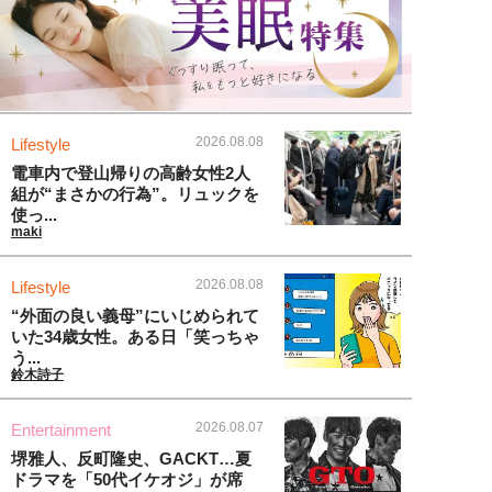
2026.08.08
Lifestyle
電車内で登山帰りの高齢女性2人
組が“まさかの行為”。リュックを
使っ...
maki
2026.08.08
Lifestyle
“外面の良い義母”にいじめられて
いた34歳女性。ある日「笑っちゃ
う...
鈴木詩子
2026.08.07
Entertainment
堺雅人、反町隆史、GACKT…夏
ドラマを「50代イケオジ」が席