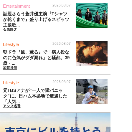
2026.08.07
Entertainment
話題さらう蒼井優主演『Tシャツ
が乾くまで』盛り上げるスピッツ
主題歌...
石黒隆之
2026.08.07
Lifestyle
朝ドラ『風、薫る』で「病人役な
のに色気がダダ漏れ」と騒然。39
歳・...
加賀谷健
2026.08.07
Lifestyle
元TBSアナが“一人で猛パニッ
ク”に。日ハム本拠地で遭遇した
「人気...
アンヌ遙香