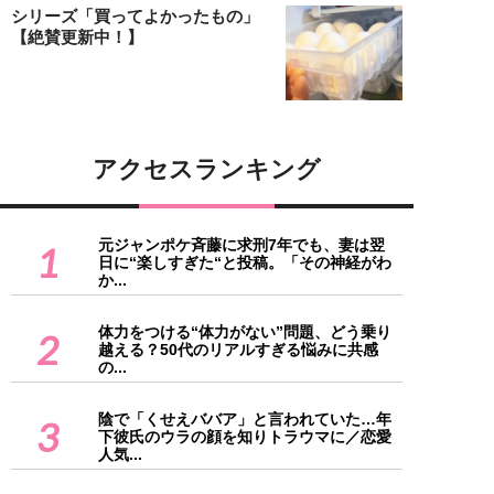
シリーズ「買ってよかったもの」
【絶賛更新中！】
アクセスランキング
元ジャンポケ斉藤に求刑7年でも、妻は翌
1
日に“楽しすぎた“と投稿。「その神経がわ
か...
体力をつける“体力がない”問題、どう乗り
2
越える？50代のリアルすぎる悩みに共感
の...
陰で「くせえババア」と言われていた…年
3
下彼氏のウラの顔を知りトラウマに／恋愛
人気...