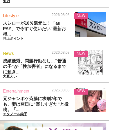
菊乃
2026.08.08
Lifestyle
NEW
スシローが10％還元に！「au
PAY」で今すぐ使いたい“最新お
得...
井上ポイント
2026.08.08
News
NEW
成績優秀、問題行動なし…“普通
の子”が「性加害者」になるまで
に起き...
大夏えい
2026.08.08
Entertainment
NEW
元ジャンポケ斉藤に求刑7年で
も、妻は翌日に“楽しすぎた“と投
稿。「...
エタノール純子