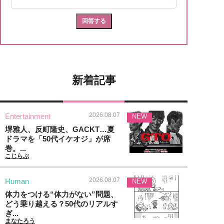
新着記事
2026.08.07
Entertainment
NEW
堺雅人、反町隆史、GACKT…夏
ドラマを「50代イケオジ」が席
巻。...
こじらぶ
2026.08.07
Human
NEW
体力をつける“体力がない”問題、
どう乗り越える？50代のリアルす
ぎ...
まなたろう