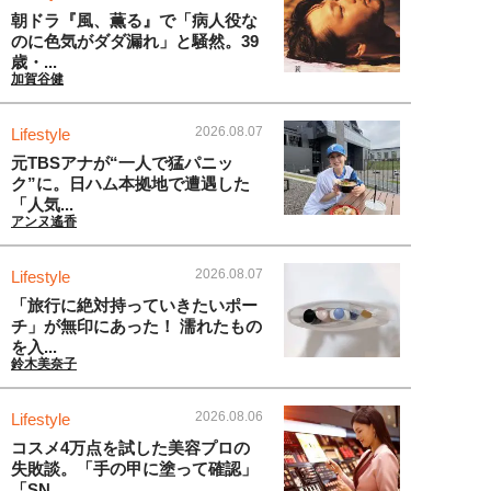
朝ドラ『風、薫る』で「病人役な
のに色気がダダ漏れ」と騒然。39
歳・...
加賀谷健
2026.08.07
Lifestyle
元TBSアナが“一人で猛パニッ
ク”に。日ハム本拠地で遭遇した
「人気...
アンヌ遙香
2026.08.07
Lifestyle
「旅行に絶対持っていきたいポー
チ」が無印にあった！ 濡れたもの
を入...
鈴木美奈子
2026.08.06
Lifestyle
コスメ4万点を試した美容プロの
失敗談。「手の甲に塗って確認」
「SN...