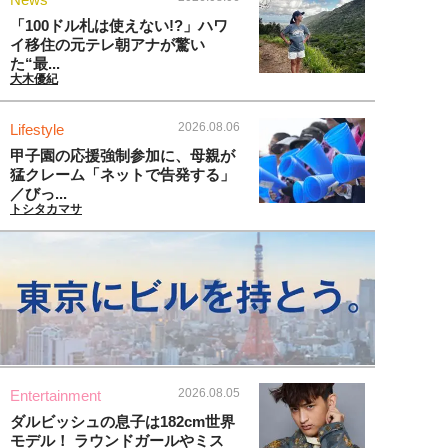
「100ドル札は使えない!?」ハワ
イ移住の元テレ朝アナが驚い
た“最...
大木優紀
2026.08.06
Lifestyle
甲子園の応援強制参加に、母親が
猛クレーム「ネットで告発する」
／びっ...
トシタカマサ
2026.08.05
Entertainment
ダルビッシュの息子は182cm世界
モデル！ ラウンドガールやミス