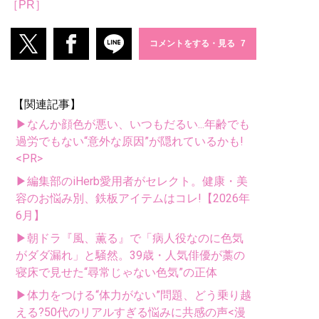
［PR］
コメントをする・見る
【関連記事】
▶なんか顔色が悪い、いつもだるい...年齢でも
過労でもない“意外な原因”が隠れているかも!
<PR>
▶編集部のiHerb愛用者がセレクト。健康・美
容のお悩み別、鉄板アイテムはコレ!【2026年
6月】
▶朝ドラ『風、薫る』で「病人役なのに色気
がダダ漏れ」と騒然。39歳・人気俳優が藁の
寝床で見せた“尋常じゃない色気”の正体
▶体力をつける“体力がない”問題、どう乗り越
える?50代のリアルすぎる悩みに共感の声<漫