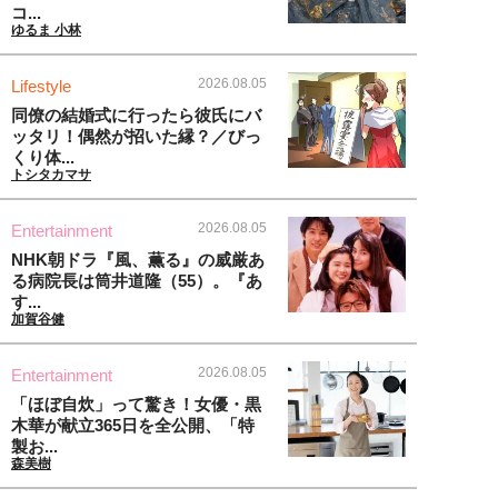
コ...
ゆるま 小林
2026.08.05
Lifestyle
同僚の結婚式に行ったら彼氏にバ
ッタリ！偶然が招いた縁？／びっ
くり体...
トシタカマサ
2026.08.05
Entertainment
NHK朝ドラ『風、薫る』の威厳あ
る病院長は筒井道隆（55）。『あ
す...
加賀谷健
2026.08.05
Entertainment
「ほぼ自炊」って驚き！女優・黒
木華が献立365日を全公開、「特
製お...
森美樹