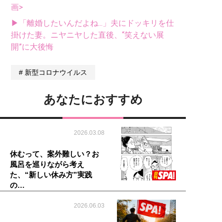
画>
▶「離婚したいんだよね...」夫にドッキリを仕
掛けた妻。ニヤニヤした直後、“笑えない展
開”に大後悔
新型コロナウイルス
あなたにおすすめ
2026.03.08
休むって、案外難しい？お
風呂を巡りながら考え
た、“新しい休み方”実践
の…
2026.06.03