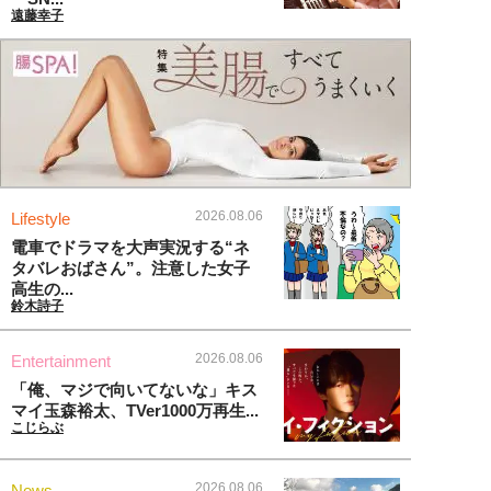
遠藤幸子
2026.08.06
Lifestyle
電車でドラマを大声実況する“ネ
タバレおばさん”。注意した女子
高生の...
鈴木詩子
2026.08.06
Entertainment
「俺、マジで向いてないな」キス
マイ玉森裕太、TVer1000万再生...
こじらぶ
2026.08.06
News