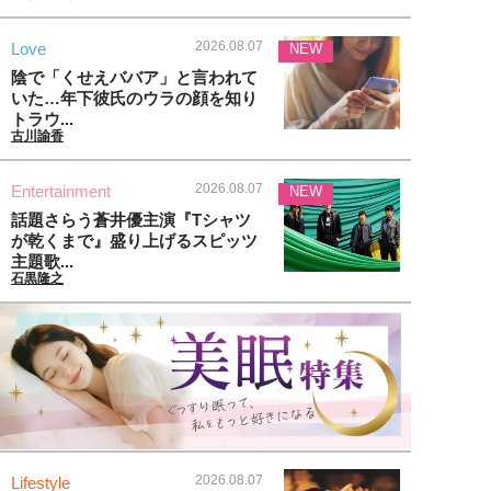
2026.08.07
Love
NEW
陰で「くせえババア」と言われて
いた…年下彼氏のウラの顔を知り
トラウ...
古川諭香
2026.08.07
Entertainment
NEW
話題さらう蒼井優主演『Tシャツ
が乾くまで』盛り上げるスピッツ
主題歌...
石黒隆之
2026.08.07
Lifestyle