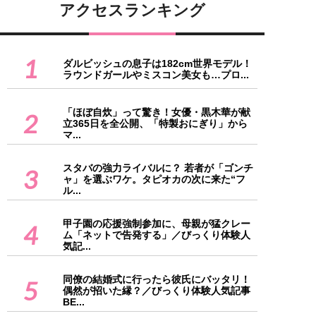
アクセスランキング
1
ダルビッシュの息子は182cm世界モデル！
ラウンドガールやミスコン美女も…プロ...
「ほぼ自炊」って驚き！女優・黒木華が献
2
立365日を全公開、「特製おにぎり」から
マ...
スタバの強力ライバルに？ 若者が「ゴンチ
3
ャ」を選ぶワケ。タピオカの次に来た“フ
ル...
甲子園の応援強制参加に、母親が猛クレー
4
ム「ネットで告発する」／びっくり体験人
気記...
同僚の結婚式に行ったら彼氏にバッタリ！
5
偶然が招いた縁？／びっくり体験人気記事
BE...