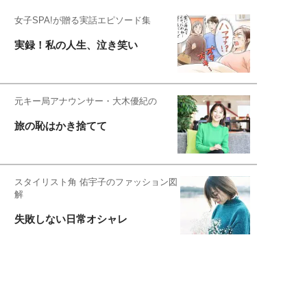
女子SPA!が贈る実話エピソード集
実録！私の人生、泣き笑い
元キー局アナウンサー・大木優紀の
旅の恥はかき捨てて
スタイリスト角 佑宇子のファッション図
解
失敗しない日常オシャレ
元『渡鬼』子役・宇野なおみの
話そ、お茶しよっ元気出そ