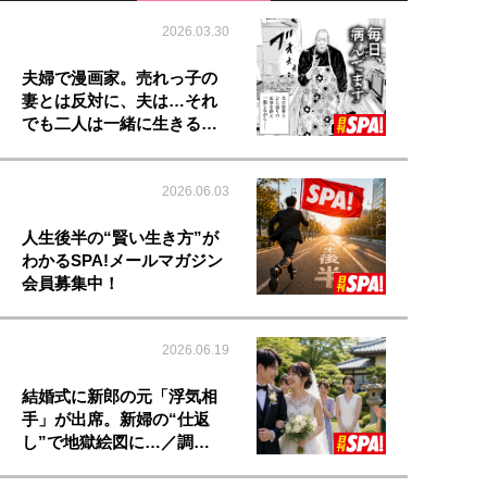
2026.03.30
夫婦で漫画家。売れっ子の
妻とは反対に、夫は…それ
でも二人は一緒に生きる…
2026.06.03
人生後半の“賢い生き方”が
わかるSPA!メールマガジン
会員募集中！
2026.06.19
結婚式に新郎の元「浮気相
手」が出席。新婦の“仕返
し”で地獄絵図に…／調…