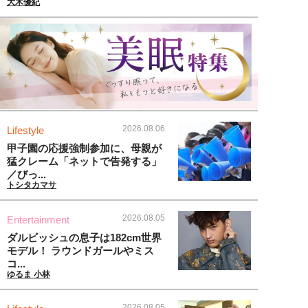
大木優紀
2026.08.06
Lifestyle
甲子園の応援強制参加に、母親が
猛クレーム「ネットで告発する」
／びっ...
トシタカマサ
2026.08.05
Entertainment
ダルビッシュの息子は182cm世界
モデル！ ラウンドガールやミス
コ...
ゆるま 小林
2026.08.05