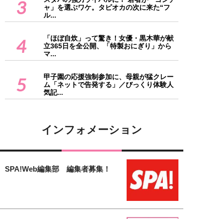
3
ャ」を選ぶワケ。タピオカの次に来た“フ
ル...
「ほぼ自炊」って驚き！女優・黒木華が献
4
立365日を全公開、「特製おにぎり」から
マ...
甲子園の応援強制参加に、母親が猛クレー
5
ム「ネットで告発する」／びっくり体験人
気記...
インフォメーション
SPA!Web編集部 編集者募集！