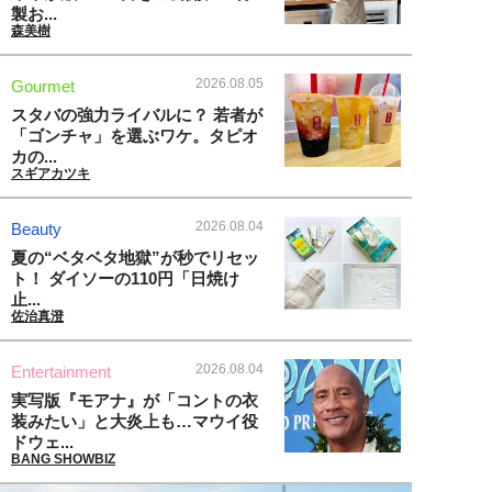
製お...
森美樹
2026.08.05
Gourmet
スタバの強力ライバルに？ 若者が
「ゴンチャ」を選ぶワケ。タピオ
カの...
スギアカツキ
2026.08.04
Beauty
夏の“ベタベタ地獄”が秒でリセッ
ト！ ダイソーの110円「日焼け
止...
佐治真澄
2026.08.04
Entertainment
実写版『モアナ』が「コントの衣
装みたい」と大炎上も…マウイ役
ドウェ...
BANG SHOWBIZ