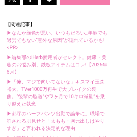
【関連記事】
▶なんか顔色が悪い、いつもだるい...年齢でも
過労でもない“意外な原因”が隠れているかも!
<PR>
▶編集部のiHerb愛用者がセレクト。健康・美
容のお悩み別、鉄板アイテムはコレ!【2026年
6月】
▶「俺、マジで向いてないな」キスマイ玉森
裕太、TVer1000万再生で大ブレイクの裏
側。“後輩の脇道”や“2ヶ月で10キロ減量”を乗
り越えた執念
▶都庁のハーフパンツ出勤で論争に。職場で
許される肌見せと「太もも・胸元出しはやり
すぎ」と言われる決定的な理由