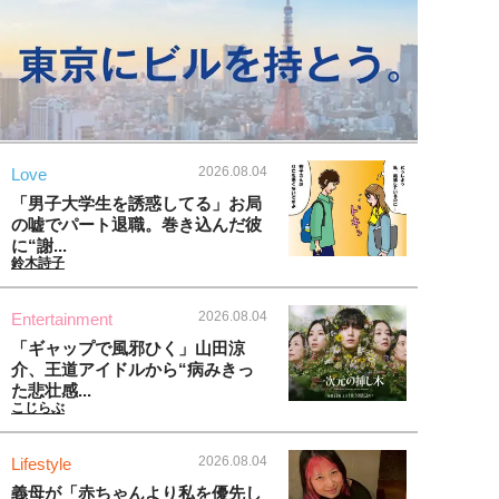
2026.08.04
Love
「男子大学生を誘惑してる」お局
の嘘でパート退職。巻き込んだ彼
に“謝...
鈴木詩子
2026.08.04
Entertainment
「ギャップで風邪ひく」山田涼
介、王道アイドルから“病みきっ
た悲壮感...
こじらぶ
2026.08.04
Lifestyle
義母が「赤ちゃんより私を優先し