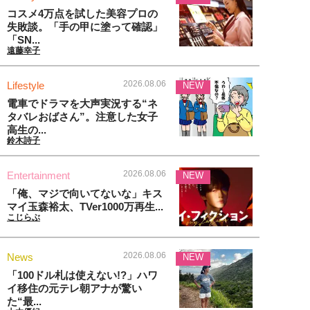
コスメ4万点を試した美容プロの
失敗談。「手の甲に塗って確認」
「SN...
遠藤幸子
2026.08.06
Lifestyle
NEW
電車でドラマを大声実況する“ネ
タバレおばさん”。注意した女子
高生の...
鈴木詩子
2026.08.06
Entertainment
NEW
「俺、マジで向いてないな」キス
マイ玉森裕太、TVer1000万再生...
こじらぶ
2026.08.06
News
NEW
「100ドル札は使えない!?」ハワ
イ移住の元テレ朝アナが驚い
た“最...