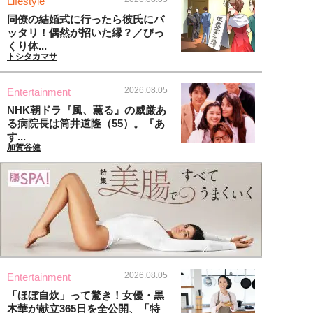
Lifestyle
同僚の結婚式に行ったら彼氏にバ
ッタリ！偶然が招いた縁？／びっ
くり体...
トシタカマサ
2026.08.05
Entertainment
NHK朝ドラ『風、薫る』の威厳あ
る病院長は筒井道隆（55）。『あ
す...
加賀谷健
2026.08.05
Entertainment
「ほぼ自炊」って驚き！女優・黒
木華が献立365日を全公開、「特