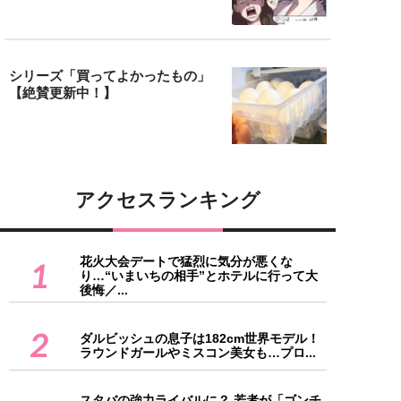
シリーズ「買ってよかったもの」
【絶賛更新中！】
アクセスランキング
花火大会デートで猛烈に気分が悪くな
1
り…“いまいちの相手”とホテルに行って大
後悔／...
2
ダルビッシュの息子は182cm世界モデル！
ラウンドガールやミスコン美女も…プロ...
スタバの強力ライバルに？ 若者が「ゴンチ