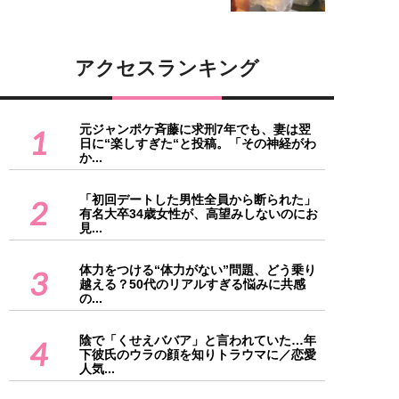
アクセスランキング
元ジャンポケ斉藤に求刑7年でも、妻は翌
1
日に“楽しすぎた“と投稿。「その神経がわ
か...
「初回デートした男性全員から断られた」
2
有名大卒34歳女性が、高望みしないのにお
見...
体力をつける“体力がない”問題、どう乗り
3
越える？50代のリアルすぎる悩みに共感
の...
陰で「くせえババア」と言われていた…年
4
下彼氏のウラの顔を知りトラウマに／恋愛
人気...