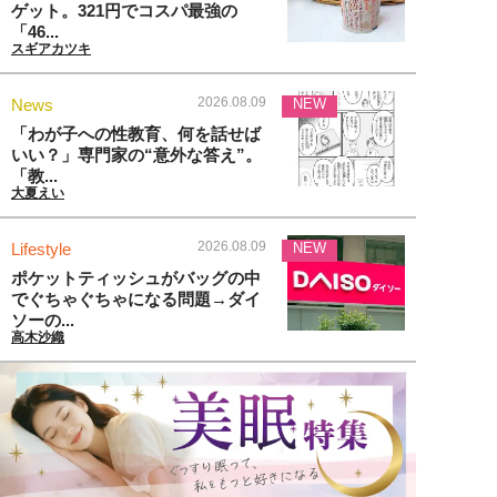
ゲット。321円でコスパ最強の
「46...
スギアカツキ
2026.08.09
News
NEW
「わが子への性教育、何を話せば
いい？」専門家の“意外な答え”。
「教...
大夏えい
2026.08.09
Lifestyle
NEW
ポケットティッシュがバッグの中
でぐちゃぐちゃになる問題→ダイ
ソーの...
高木沙織