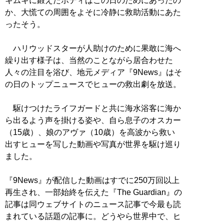
キムキに鍛えたボディはこの日のためにあったの
か、大慌ての周囲をよそに冷静に救助活動にあた
ったそう。
ハリウッドスターが人助けのために果敢に海へ
繰り出す様子は、当然のことながら居合わせた
人々の注目を浴び、地元メディア『9News』はそ
の日のトップニュースでヒューの救出劇を放送。
駆けつけたライフガードと共に海水浴客に海か
ら出るよう声を掛ける姿や、自ら息子のオスカー
（15歳）、娘のアヴァ（10歳）を高波から救い
出すヒューを写した動画や写真が世界を駆け巡り
ました。
『9News』が配信した動画はすでに250万回以上
再生され、一部始終を伝えた『The Guardian』の
記事は同ウェブサイトのニュース記事で今最も読
まれている話題の記事に。どうやら世界中で、ヒ