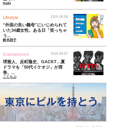
maki
2026.08.08
Lifestyle
“外面の良い義母”にいじめられて
いた34歳女性。ある日「笑っちゃ
う...
鈴木詩子
2026.08.07
Entertainment
堺雅人、反町隆史、GACKT…夏
ドラマを「50代イケオジ」が席
巻。...
こじらぶ