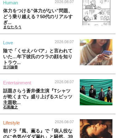
2026.08.07
Human
体力をつける“体力がない”問題、
どう乗り越える？50代のリアルす
ぎ...
まなたろう
2026.08.07
Love
陰で「くせえババア」と言われて
いた…年下彼氏のウラの顔を知り
トラウ...
古川諭香
2026.08.07
Entertainment
話題さらう蒼井優主演『Tシャツ
が乾くまで』盛り上げるスピッツ
主題歌...
石黒隆之
2026.08.07
Lifestyle
朝ドラ『風、薫る』で「病人役な
のに色気がダダ漏れ」と騒然。39