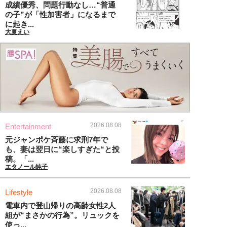
成績優秀、問題行動なし…“普通
の子”が「性加害者」になるまで
に起き...
大夏えい
2026.08.08
Entertainment
元ジャンポケ斉藤に求刑7年で
も、妻は翌日に“楽しすぎた“と投
稿。「...
エタノール純子
2026.08.08
Lifestyle
電車内で登山帰りの高齢女性2人
組が“まさかの行為”。リュックを
使っ...