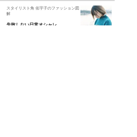
スタイリスト角 佑宇子のファッション図
解
失敗しない日常オシャレ
元『渡鬼』子役・宇野なおみの
話そ、お茶しよっ元気出そ
宇垣美里が映画への想いを綴る
宇垣美里の沼落ちシネマ
松本穂香が映画愛を語ります
銀幕ロンリーガール