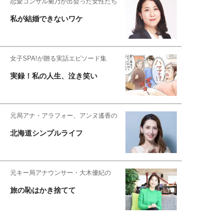
恋愛コンサル菊乃が出会った女性たち
私が結婚できないワケ
女子SPA!が贈る実話エピソード集
実録！私の人生、泣き笑い
元局アナ・アラフォー、アンヌ遙香の
北海道シンプルライフ
元キー局アナウンサー・大木優紀の
旅の恥はかき捨てて