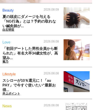
2026.08.09
Beauty
夏の頭皮にダメージを与える
「NG行為」とは？予約の取れな
い鍼灸師が...
白石明世
2026.08.08
Love
「初回デートした男性全員から断
られた」有名大卒34歳女性が、高
望み...
菊乃
2026.08.08
Lifestyle
スシローが10％還元に！「au
PAY」で今すぐ使いたい“最新お
得...
井上ポイント
2026.08.08
News