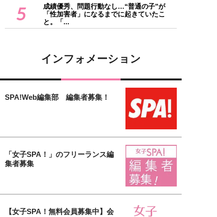
成績優秀、問題行動なし…“普通の子”が
5
「性加害者」になるまでに起きていたこ
と。「...
インフォメーション
SPA!Web編集部 編集者募集！
「女子SPA！」のフリーランス編
集者募集
【女子SPA！無料会員募集中】会