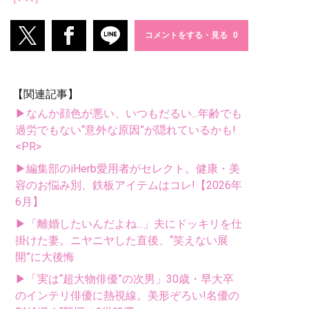
コメントをする・見る
【関連記事】
▶なんか顔色が悪い、いつもだるい...年齢でも
過労でもない“意外な原因”が隠れているかも!
<PR>
▶編集部のiHerb愛用者がセレクト。健康・美
容のお悩み別、鉄板アイテムはコレ!【2026年
6月】
▶「離婚したいんだよね...」夫にドッキリを仕
掛けた妻。ニヤニヤした直後、“笑えない展
開”に大後悔
▶「実は“超大物俳優”の次男」30歳・早大卒
のインテリ俳優に熱視線。美形ぞろい!名優の