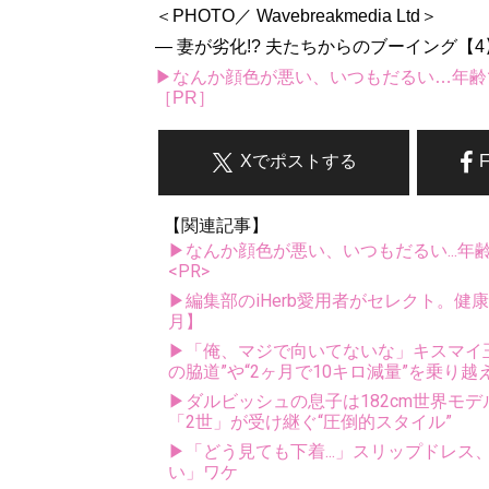
＜PHOTO／ Wavebreakmedia Ltd＞
― 妻が劣化!? 夫たちからのブーイング【4
▶なんか顔色が悪い、いつもだるい…年齢
［PR］
Xでポストする
【関連記事】
▶なんか顔色が悪い、いつもだるい...年
<PR>
▶編集部のiHerb愛用者がセレクト。健
月】
▶「俺、マジで向いてないな」キスマイ玉森
の脇道”や“2ヶ月で10キロ減量”を乗り越
▶ダルビッシュの息子は182cm世界モデ
「2世」が受け継ぐ“圧倒的スタイル”
▶「どう見ても下着...」スリップドレ
い」ワケ