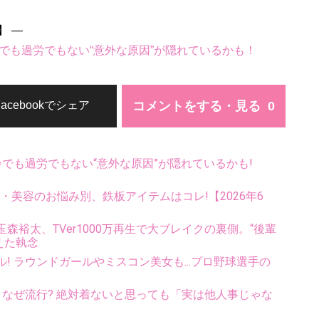
】 ―
でも過労でもない“意外な原因”が隠れているかも！
コメントをする・見る
Facebookでシェア
齢でも過労でもない“意外な原因”が隠れているかも!
康・美容のお悩み別、鉄板アイテムはコレ!【2026年6
裕太、TVer1000万再生で大ブレイクの裏側。“後輩
えた執念
ル! ラウンドガールやミスコン美女も...プロ野球選手の
ス、なぜ流行? 絶対着ないと思っても「実は他人事じゃな