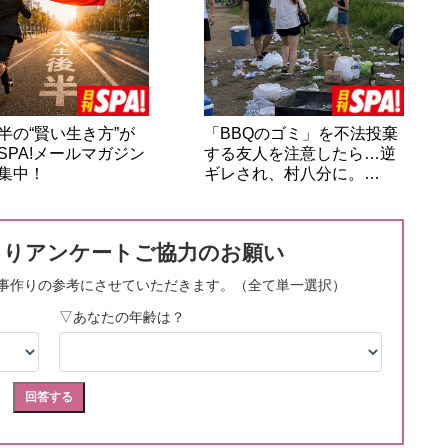
半の“賢い生き方”が
「BBQのゴミ」を不法投棄
SPA!メールマガジン
する友人を注意したら…逆
集中！
ギレされ、村八分に。…