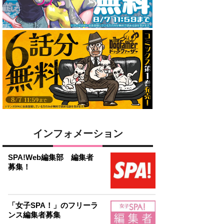
インフォメーション
SPA!Web編集部 編集者
募集！
「女子SPA！」のフリーラ
ンス編集者募集