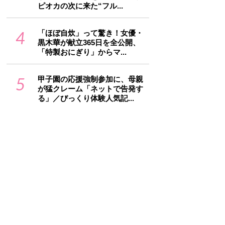
ピオカの次に来た“フル...
4
「ほぼ自炊」って驚き！女優・
黒木華が献立365日を全公開、
「特製おにぎり」からマ...
5
甲子園の応援強制参加に、母親
が猛クレーム「ネットで告発す
る」／びっくり体験人気記...