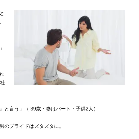
と
、
」
、
れ
正社
と言う」（ 39歳・妻はパート・子供2人）
男のプライドはズタズタに。