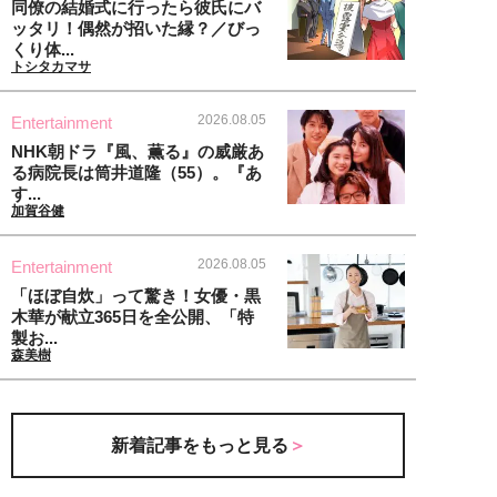
同僚の結婚式に行ったら彼氏にバ
ッタリ！偶然が招いた縁？／びっ
くり体...
トシタカマサ
2026.08.05
Entertainment
NHK朝ドラ『風、薫る』の威厳あ
る病院長は筒井道隆（55）。『あ
す...
加賀谷健
2026.08.05
Entertainment
「ほぼ自炊」って驚き！女優・黒
木華が献立365日を全公開、「特
製お...
森美樹
新着記事をもっと見る