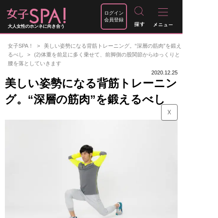
ログイン
会員登録
大人女性のホンネに向き合う
女子SPA！
美しい姿勢になる背筋トレーニング。“深層の筋肉”を鍛え
るべし
(2)体重を前足に多く乗せて、前脚側の股関節からゆっくりと
腰を落としていきます
2020.12.25
美しい姿勢になる背筋トレーニン
グ。“深層の筋肉”を鍛えるべし
☓