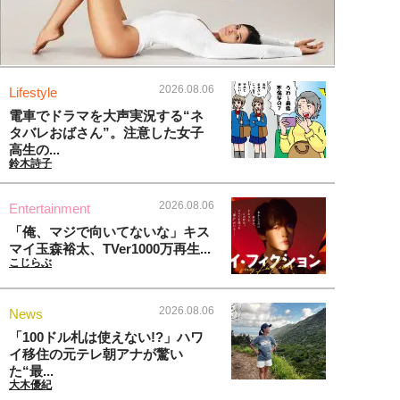
2026.08.06
Lifestyle
電車でドラマを大声実況する“ネ
タバレおばさん”。注意した女子
高生の...
鈴木詩子
2026.08.06
Entertainment
「俺、マジで向いてないな」キス
マイ玉森裕太、TVer1000万再生...
こじらぶ
2026.08.06
News
「100ドル札は使えない!?」ハワ
イ移住の元テレ朝アナが驚い
た“最...
大木優紀