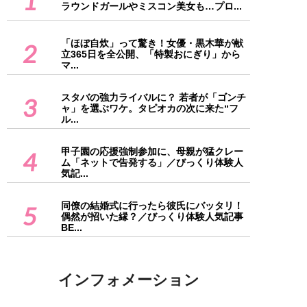
1
ラウンドガールやミスコン美女も…プロ...
「ほぼ自炊」って驚き！女優・黒木華が献
2
立365日を全公開、「特製おにぎり」から
マ...
スタバの強力ライバルに？ 若者が「ゴンチ
3
ャ」を選ぶワケ。タピオカの次に来た“フ
ル...
甲子園の応援強制参加に、母親が猛クレー
4
ム「ネットで告発する」／びっくり体験人
気記...
同僚の結婚式に行ったら彼氏にバッタリ！
5
偶然が招いた縁？／びっくり体験人気記事
BE...
インフォメーション