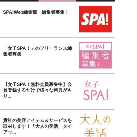
SPA!Web編集部 編集者募集！
「女子SPA！」のフリーランス編
集者募集
【女子SPA！無料会員募集中】会
員登録するだけで様々な特典がも
り...
貴社の美容アイテム＆サービスを
取材します！「大人の美活」タイ
アッ...