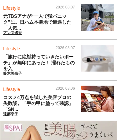
2026.08.07
Lifestyle
元TBSアナが“一人で猛パニッ
ク”に。日ハム本拠地で遭遇した
「人気...
アンヌ遙香
2026.08.07
Lifestyle
「旅行に絶対持っていきたいポー
チ」が無印にあった！ 濡れたもの
を入...
鈴木美奈子
2026.08.06
Lifestyle
コスメ4万点を試した美容プロの
失敗談。「手の甲に塗って確認」
「SN...
遠藤幸子