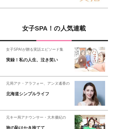
女子SPA！の人気連載
女子SPA!が贈る実話エピソード集
実録！私の人生、泣き笑い
元局アナ・アラフォー、アンヌ遙香の
北海道シンプルライフ
元キー局アナウンサー・大木優紀の
旅の恥はかき捨てて