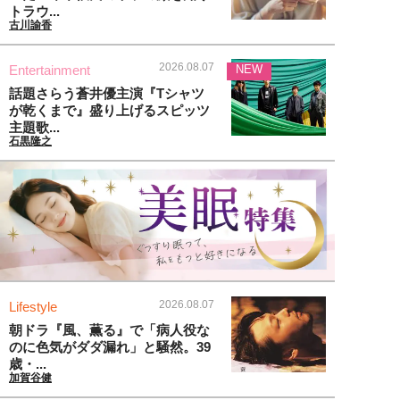
トラウ...
古川諭香
2026.08.07
Entertainment
NEW
話題さらう蒼井優主演『Tシャツ
が乾くまで』盛り上げるスピッツ
主題歌...
石黒隆之
2026.08.07
Lifestyle
朝ドラ『風、薫る』で「病人役な
のに色気がダダ漏れ」と騒然。39
歳・...
加賀谷健