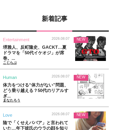
新着記事
2026.08.07
Entertainment
NEW
堺雅人、反町隆史、GACKT…夏
ドラマを「50代イケオジ」が席
巻。...
こじらぶ
2026.08.07
Human
NEW
体力をつける“体力がない”問題、
どう乗り越える？50代のリアルす
ぎ...
まなたろう
2026.08.07
Love
NEW
陰で「くせえババア」と言われて
いた…年下彼氏のウラの顔を知り