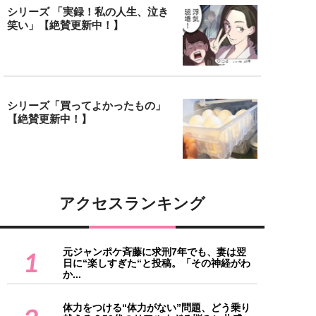
シリーズ 「実録！私の人生、泣き
笑い」【絶賛更新中！】
シリーズ「買ってよかったもの」
【絶賛更新中！】
アクセスランキング
元ジャンポケ斉藤に求刑7年でも、妻は翌
1
日に“楽しすぎた“と投稿。「その神経がわ
か...
体力をつける“体力がない”問題、どう乗り