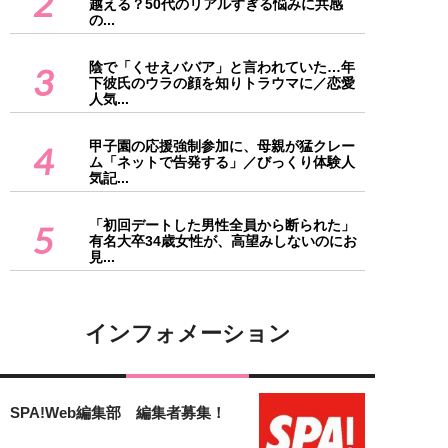
2
越える？50代のリアルすぎる悩みに共感
の...
陰で「くせえババア」と言われていた…年
3
下彼氏のウラの顔を知りトラウマに／恋愛
人気...
甲子園の応援強制参加に、母親が猛クレー
4
ム「ネットで告発する」／びっくり体験人
気記...
「初回デートした男性全員から断られた」
5
有名大卒34歳女性が、高望みしないのにお
見...
インフォメーション
SPA!Web編集部 編集者募集！