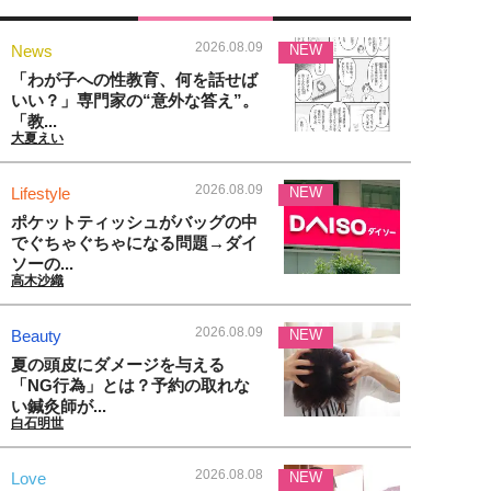
2026.08.09
News
NEW
「わが子への性教育、何を話せば
いい？」専門家の“意外な答え”。
「教...
大夏えい
2026.08.09
Lifestyle
NEW
ポケットティッシュがバッグの中
でぐちゃぐちゃになる問題→ダイ
ソーの...
高木沙織
2026.08.09
Beauty
NEW
夏の頭皮にダメージを与える
「NG行為」とは？予約の取れな
い鍼灸師が...
白石明世
2026.08.08
Love
NEW