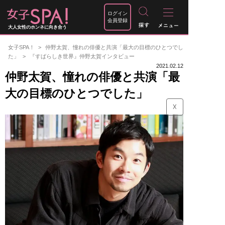
ログイン
会員登録
大人女性のホンネに向き合う
女子SPA！
仲野太賀、憧れの俳優と共演「最大の目標のひとつでし
た」
『すばらしき世界』仲野太賀インタビュー
2021.02.12
仲野太賀、憧れの俳優と共演「最
大の目標のひとつでした」
☓