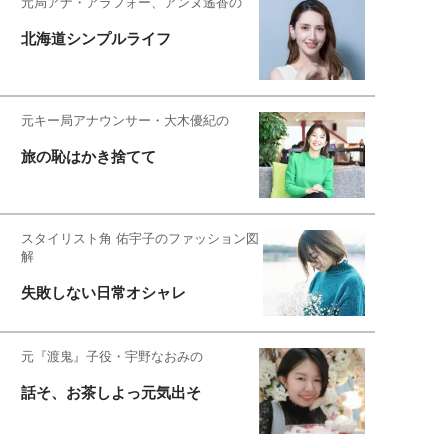
元局アナ・アラフォー、アンヌ遙香の
北海道シンプルライフ
元キー局アナウンサー・大木優紀の
旅の恥はかき捨てて
スタイリスト角 佑宇子のファッション図
解
失敗しない日常オシャレ
元『渡鬼』子役・宇野なおみの
話そ、お茶しよっ元気出そ