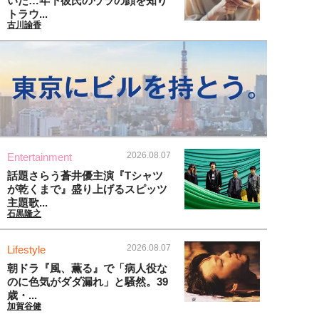
いた…年下彼氏のウラの顔を知り
トラウ...
古川諭香
2026.08.07
Entertainment
話題さらう蒼井優主演『Tシャツ
が乾くまで』盛り上げるスピッツ
主題歌...
石黒隆之
2026.08.07
Lifestyle
朝ドラ『風、薫る』で「病人役な
のに色気がダダ漏れ」と騒然。39
歳・...
加賀谷健