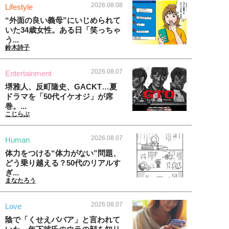
2026.08.08
Lifestyle
“外面の良い義母”にいじめられて
いた34歳女性。ある日「笑っちゃ
う...
鈴木詩子
2026.08.07
Entertainment
堺雅人、反町隆史、GACKT…夏
ドラマを「50代イケオジ」が席
巻。...
こじらぶ
2026.08.07
Human
体力をつける“体力がない”問題、
どう乗り越える？50代のリアルす
ぎ...
まなたろう
2026.08.07
Love
陰で「くせえババア」と言われて