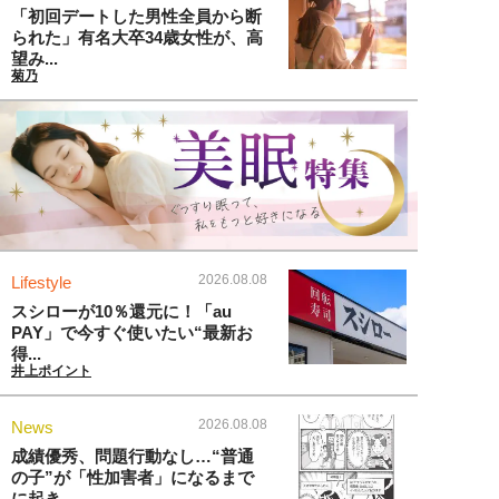
「初回デートした男性全員から断
られた」有名大卒34歳女性が、高
望み...
菊乃
2026.08.08
Lifestyle
スシローが10％還元に！「au
PAY」で今すぐ使いたい“最新お
得...
井上ポイント
2026.08.08
News
成績優秀、問題行動なし…“普通
の子”が「性加害者」になるまで
に起き...