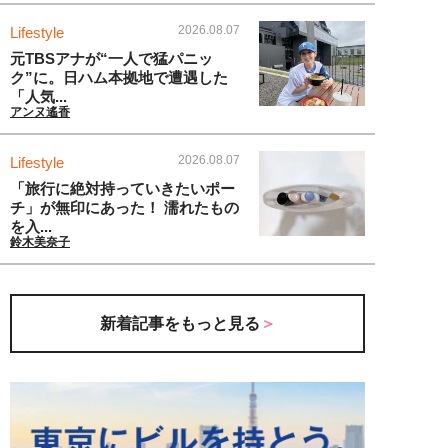
2026.08.07
Lifestyle
元TBSアナが“一人で猛パニッ
ク”に。日ハム本拠地で遭遇した
「人気...
アンヌ遙香
2026.08.07
Lifestyle
「旅行に絶対持っていきたいポー
チ」が無印にあった！ 濡れたもの
を入...
鈴木美奈子
新着記事をもっと見る