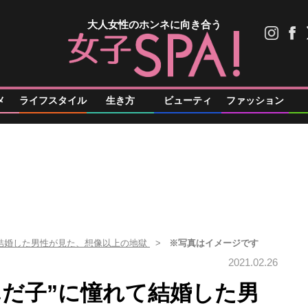
大人女性のホンネに向き合う
メ
ライフスタイル
生き方
ビューティ
ファッション
憧れて結婚した男性が見た、想像以上の地獄
※写真はイメージです
2021.02.26
の病んだ子”に憧れて結婚した男