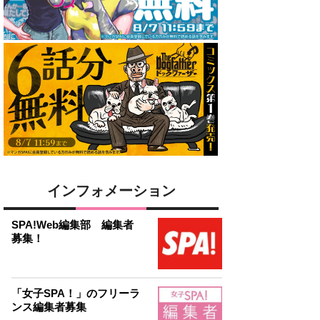
インフォメーション
SPA!Web編集部 編集者
募集！
「女子SPA！」のフリーラ
ンス編集者募集