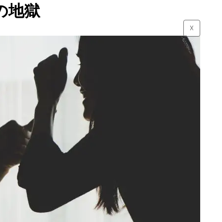
の地獄
☓