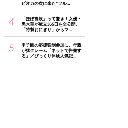
ピオカの次に来た“フル...
4
「ほぼ自炊」って驚き！女優・
黒木華が献立365日を全公開、
「特製おにぎり」からマ...
5
甲子園の応援強制参加に、母親
が猛クレーム「ネットで告発す
る」／びっくり体験人気記...