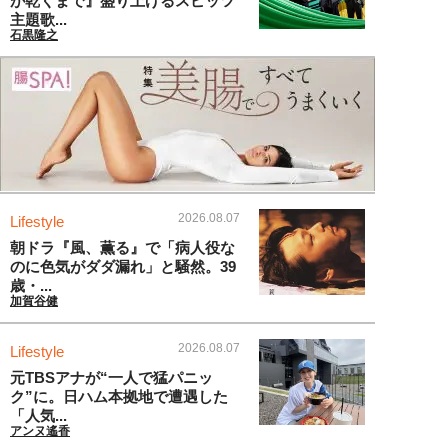
が乾くまで』盛り上げるスピッツ
主題歌...
石黒隆之
2026.08.07
Lifestyle
朝ドラ『風、薫る』で「病人役な
のに色気がダダ漏れ」と騒然。39
歳・...
加賀谷健
2026.08.07
Lifestyle
元TBSアナが“一人で猛パニッ
ク”に。日ハム本拠地で遭遇した
「人気...
アンヌ遙香