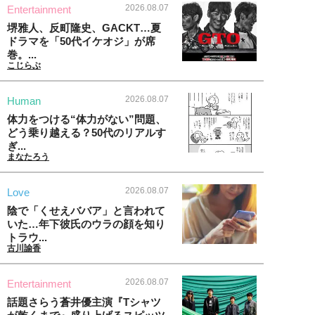
2026.08.07
Entertainment
堺雅人、反町隆史、GACKT…夏
ドラマを「50代イケオジ」が席
巻。...
こじらぶ
2026.08.07
Human
体力をつける“体力がない”問題、
どう乗り越える？50代のリアルす
ぎ...
まなたろう
2026.08.07
Love
陰で「くせえババア」と言われて
いた…年下彼氏のウラの顔を知り
トラウ...
古川諭香
2026.08.07
Entertainment
話題さらう蒼井優主演『Tシャツ