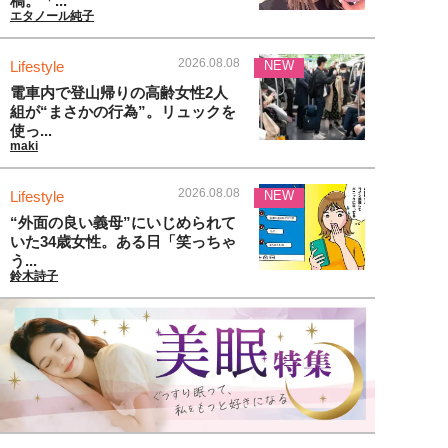
稿。「...
エタノール純子
2026.08.08
Lifestyle
NEW
電車内で登山帰りの高齢女性2人
組が“まさかの行為”。リュックを
使っ...
maki
2026.08.08
Lifestyle
NEW
“外面の良い義母”にいじめられて
いた34歳女性。ある日「笑っちゃ
う...
鈴木詩子