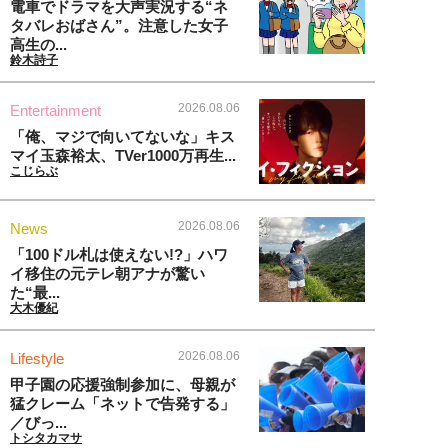
電車でドラマを大声実況する“ネ
タバレおばさん”。注意した女子
高生の...
鈴木詩子
2026.08.06
Entertainment
「俺、マジで向いてないな」キス
マイ玉森裕太、TVer1000万再生...
こじらぶ
2026.08.06
News
「100ドル札は使えない!?」ハワ
イ移住の元テレ朝アナが驚い
た“最...
大木優紀
2026.08.06
Lifestyle
甲子園の応援強制参加に、母親が
猛クレーム「ネットで告発する」
／びっ...
トシタカマサ