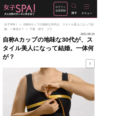
ログイン
会員登録
大人女性のホンネに向き合う
女子SPA！
自称Aカップの地味な30代が、スタイル美人になって結
婚。一体何が？
下着 採寸 ブラ
2021.09.10
自称Aカップの地味な30代が、ス
タイル美人になって結婚。一体何
が？
☓