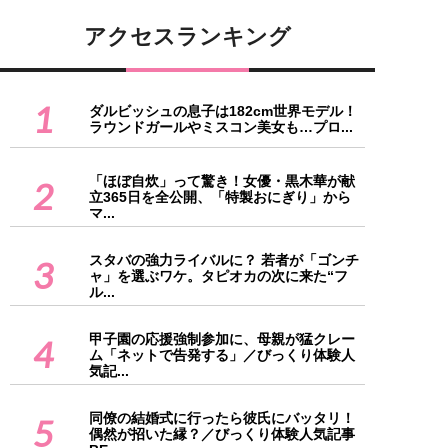
アクセスランキング
1
ダルビッシュの息子は182cm世界モデル！
ラウンドガールやミスコン美女も…プロ...
「ほぼ自炊」って驚き！女優・黒木華が献
2
立365日を全公開、「特製おにぎり」から
マ...
スタバの強力ライバルに？ 若者が「ゴンチ
3
ャ」を選ぶワケ。タピオカの次に来た“フ
ル...
甲子園の応援強制参加に、母親が猛クレー
4
ム「ネットで告発する」／びっくり体験人
気記...
同僚の結婚式に行ったら彼氏にバッタリ！
5
偶然が招いた縁？／びっくり体験人気記事