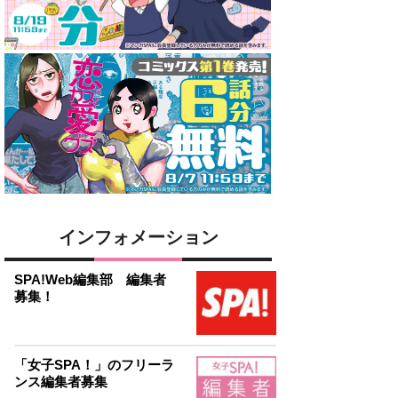
インフォメーション
SPA!Web編集部 編集者
募集！
「女子SPA！」のフリーラ
ンス編集者募集