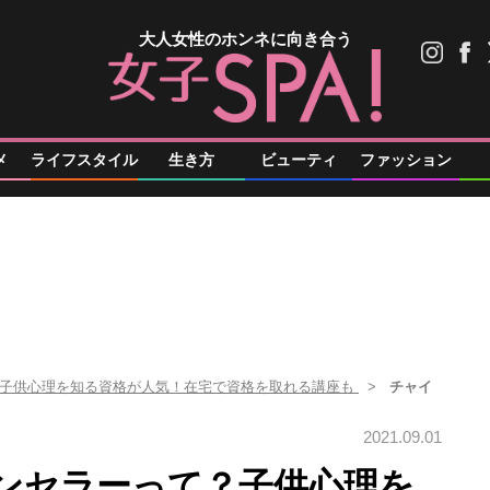
大人女性のホンネに向き合う
メ
ライフスタイル
生き方
ビューティ
ファッション
？子供心理を知る資格が人気！在宅で資格を取れる講座も
チャイ
2021.09.01
ンセラーって？子供心理を