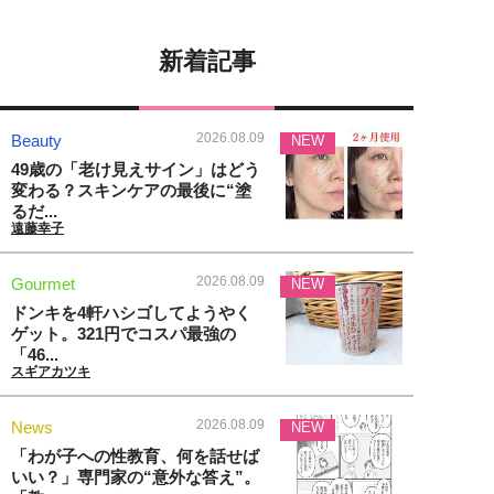
新着記事
2026.08.09
Beauty
NEW
49歳の「老け見えサイン」はどう
変わる？スキンケアの最後に“塗
るだ...
遠藤幸子
2026.08.09
Gourmet
NEW
ドンキを4軒ハシゴしてようやく
ゲット。321円でコスパ最強の
「46...
スギアカツキ
2026.08.09
News
NEW
「わが子への性教育、何を話せば
いい？」専門家の“意外な答え”。