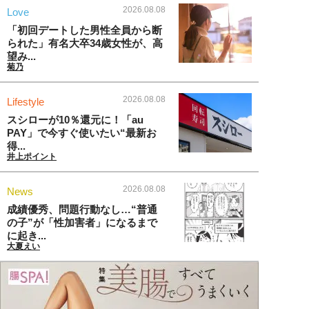
2026.08.08
Love
「初回デートした男性全員から断
られた」有名大卒34歳女性が、高
望み...
菊乃
2026.08.08
Lifestyle
スシローが10％還元に！「au
PAY」で今すぐ使いたい“最新お
得...
井上ポイント
2026.08.08
News
成績優秀、問題行動なし…“普通
の子”が「性加害者」になるまで
に起き...
大夏えい