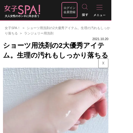
ログイン
会員登録
大人女性のホンネに向き合う
女子SPA！
ショーツ用洗剤の2大優秀アイテム。生理の汚れもしっか
り落ちる
ランジェリー用洗剤
2021.10.20
ショーツ用洗剤の2大優秀アイテ
ム。生理の汚れもしっかり落ちる
☓