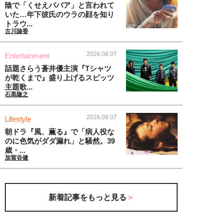
陰で「くせえババア」と言われて
いた…年下彼氏のウラの顔を知り
トラウ...
古川諭香
2026.08.07
Entertainment
話題さらう蒼井優主演『Tシャツ
が乾くまで』盛り上げるスピッツ
主題歌...
石黒隆之
2026.08.07
Lifestyle
朝ドラ『風、薫る』で「病人役な
のに色気がダダ漏れ」と騒然。39
歳・...
加賀谷健
新着記事をもっと見る