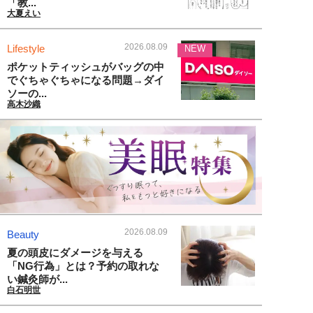
「教...
大夏えい
2026.08.09
Lifestyle
NEW
ポケットティッシュがバッグの中
でぐちゃぐちゃになる問題→ダイ
ソーの...
高木沙織
2026.08.09
Beauty
夏の頭皮にダメージを与える
「NG行為」とは？予約の取れな
い鍼灸師が...
白石明世