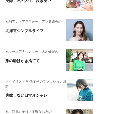
実録！私の人生、泣き笑い
元局アナ・アラフォー、アンヌ遙香の
北海道シンプルライフ
元キー局アナウンサー・大木優紀の
旅の恥はかき捨てて
スタイリスト角 佑宇子のファッション図
解
失敗しない日常オシャレ
元『渡鬼』子役・宇野なおみの