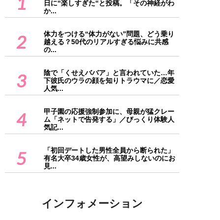
1
日に“楽しすぎた“と投稿。「その神経がわ
か...
体力をつける“体力がない”問題、どう乗り
2
越える？50代のリアルすぎる悩みに共感
の...
陰で「くせえババア」と言われていた…年
3
下彼氏のウラの顔を知りトラウマに／恋愛
人気...
甲子園の応援強制参加に、母親が猛クレー
4
ム「ネットで告発する」／びっくり体験人
気記...
「初回デートした男性全員から断られた」
5
有名大卒34歳女性が、高望みしないのにお
見...
インフォメーション