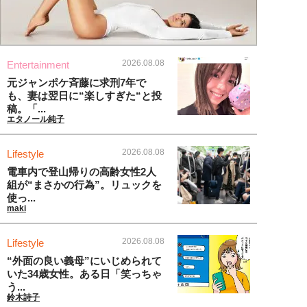
2026.08.08
Entertainment
元ジャンポケ斉藤に求刑7年で
も、妻は翌日に“楽しすぎた“と投
稿。「...
エタノール純子
2026.08.08
Lifestyle
電車内で登山帰りの高齢女性2人
組が“まさかの行為”。リュックを
使っ...
maki
2026.08.08
Lifestyle
“外面の良い義母”にいじめられて
いた34歳女性。ある日「笑っちゃ
う...
鈴木詩子