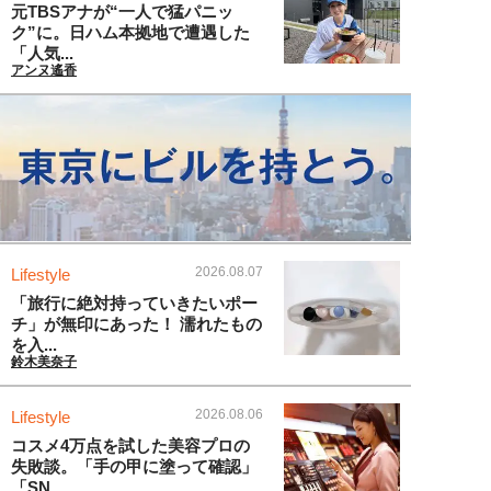
元TBSアナが“一人で猛パニッ
ク”に。日ハム本拠地で遭遇した
「人気...
アンヌ遙香
2026.08.07
Lifestyle
「旅行に絶対持っていきたいポー
チ」が無印にあった！ 濡れたもの
を入...
鈴木美奈子
2026.08.06
Lifestyle
コスメ4万点を試した美容プロの
失敗談。「手の甲に塗って確認」
「SN...