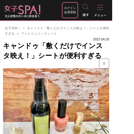
ログイン
会員登録
大人女性のホンネに向き合う
女子SPA！
キャンドゥ「敷くだけでインスタ映え！」シートが便利
すぎる
フォトジェニックシート
2022.04.20
キャンドゥ「敷くだけでインス
タ映え！」シートが便利すぎる
☓