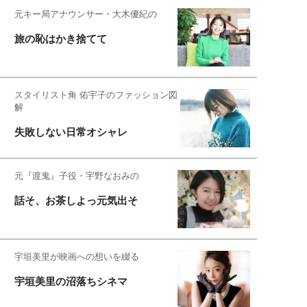
元キー局アナウンサー・大木優紀の
旅の恥はかき捨てて
スタイリスト角 佑宇子のファッション図
解
失敗しない日常オシャレ
元『渡鬼』子役・宇野なおみの
話そ、お茶しよっ元気出そ
宇垣美里が映画への想いを綴る
宇垣美里の沼落ちシネマ