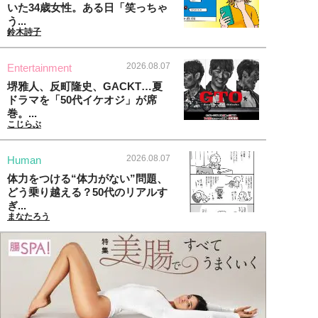
いた34歳女性。ある日「笑っちゃ
う...
鈴木詩子
2026.08.07
Entertainment
堺雅人、反町隆史、GACKT…夏
ドラマを「50代イケオジ」が席
巻。...
こじらぶ
2026.08.07
Human
体力をつける“体力がない”問題、
どう乗り越える？50代のリアルす
ぎ...
まなたろう