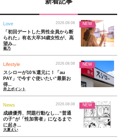
新着記事
2026.08.08
Love
NEW
「初回デートした男性全員から断
られた」有名大卒34歳女性が、高
望み...
菊乃
2026.08.08
Lifestyle
NEW
スシローが10％還元に！「au
PAY」で今すぐ使いたい“最新お
得...
井上ポイント
2026.08.08
News
NEW
成績優秀、問題行動なし…“普通
の子”が「性加害者」になるまで
に起き...
大夏えい