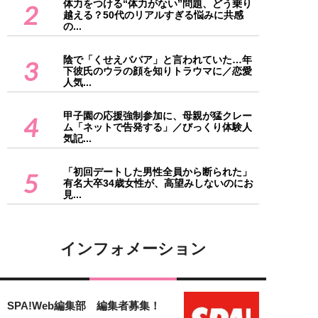
体力をつける“体力がない”問題、どう乗り
2
越える？50代のリアルすぎる悩みに共感
の...
陰で「くせえババア」と言われていた…年
3
下彼氏のウラの顔を知りトラウマに／恋愛
人気...
甲子園の応援強制参加に、母親が猛クレー
4
ム「ネットで告発する」／びっくり体験人
気記...
「初回デートした男性全員から断られた」
5
有名大卒34歳女性が、高望みしないのにお
見...
インフォメーション
SPA!Web編集部 編集者募集！