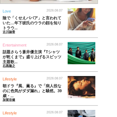
2026.08.07
Love
陰で「くせえババア」と言われて
いた…年下彼氏のウラの顔を知り
トラウ...
古川諭香
2026.08.07
Entertainment
話題さらう蒼井優主演『Tシャツ
が乾くまで』盛り上げるスピッツ
主題歌...
石黒隆之
2026.08.07
Lifestyle
朝ドラ『風、薫る』で「病人役な
のに色気がダダ漏れ」と騒然。39
歳・...
加賀谷健
2026.08.07
Lifestyle