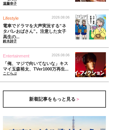
遠藤幸子
2026.08.06
Lifestyle
電車でドラマを大声実況する“ネ
タバレおばさん”。注意した女子
高生の...
鈴木詩子
2026.08.06
Entertainment
「俺、マジで向いてないな」キス
マイ玉森裕太、TVer1000万再生...
こじらぶ
新着記事をもっと見る