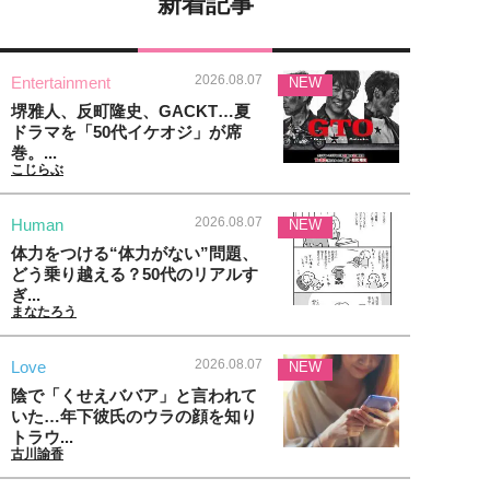
新着記事
2026.08.07
Entertainment
NEW
堺雅人、反町隆史、GACKT…夏
ドラマを「50代イケオジ」が席
巻。...
こじらぶ
2026.08.07
Human
NEW
体力をつける“体力がない”問題、
どう乗り越える？50代のリアルす
ぎ...
まなたろう
2026.08.07
Love
NEW
陰で「くせえババア」と言われて
いた…年下彼氏のウラの顔を知り
トラウ...
古川諭香