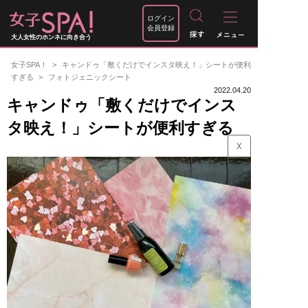
ログイン
会員登録
大人女性のホンネに向き合う
女子SPA！
キャンドゥ「敷くだけでインスタ映え！」シートが便利
すぎる
フォトジェニックシート
2022.04.20
キャンドゥ「敷くだけでインス
タ映え！」シートが便利すぎる
☓