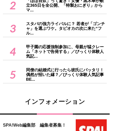
「ほぼ自炊」って驚き！女優・黒木華が献
2
立365日を全公開、「特製おにぎり」から
マ...
スタバの強力ライバルに？ 若者が「ゴンチ
3
ャ」を選ぶワケ。タピオカの次に来た“フ
ル...
甲子園の応援強制参加に、母親が猛クレー
4
ム「ネットで告発する」／びっくり体験人
気記...
同僚の結婚式に行ったら彼氏にバッタリ！
5
偶然が招いた縁？／びっくり体験人気記事
BE...
インフォメーション
SPA!Web編集部 編集者募集！