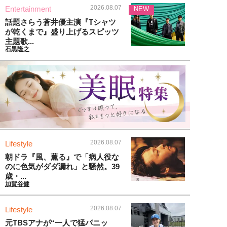
2026.08.07
Entertainment
NEW
話題さらう蒼井優主演『Tシャツ
が乾くまで』盛り上げるスピッツ
主題歌...
石黒隆之
2026.08.07
Lifestyle
朝ドラ『風、薫る』で「病人役な
のに色気がダダ漏れ」と騒然。39
歳・...
加賀谷健
2026.08.07
Lifestyle
元TBSアナが“一人で猛パニッ