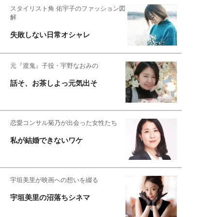
スタイリスト角 佑宇子のファッション図
解
失敗しない日常オシャレ
元『渡鬼』子役・宇野なおみの
話そ、お茶しよっ元気出そ
恋愛コンサル菊乃が出会った女性たち
私が結婚できないワケ
宇垣美里が映画への想いを綴る
宇垣美里の沼落ちシネマ