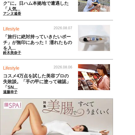
ク”に。日ハム本拠地で遭遇した
「人気...
アンヌ遙香
2026.08.07
Lifestyle
「旅行に絶対持っていきたいポー
チ」が無印にあった！ 濡れたもの
を入...
鈴木美奈子
2026.08.06
Lifestyle
コスメ4万点を試した美容プロの
失敗談。「手の甲に塗って確認」
「SN...
遠藤幸子