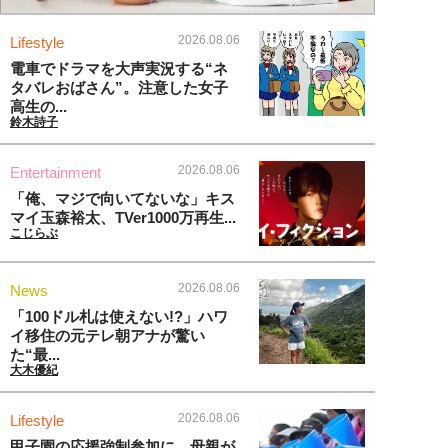
2026.08.06
Lifestyle
電車でドラマを大声実況する“ネ
タバレおばさん”。注意した女子
高生の...
鈴木詩子
2026.08.06
Entertainment
「俺、マジで向いてないな」キス
マイ玉森裕太、TVer1000万再生...
こじらぶ
2026.08.06
News
「100ドル札は使えない!?」ハワ
イ移住の元テレ朝アナが驚い
た“最...
大木優紀
2026.08.06
Lifestyle
甲子園の応援強制参加に、母親が