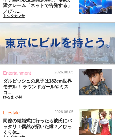
猛クレーム「ネットで告発する」
／びっ...
トシタカマサ
2026.08.05
Entertainment
ダルビッシュの息子は182cm世界
モデル！ ラウンドガールやミス
コ...
ゆるま 小林
2026.08.05
Lifestyle
同僚の結婚式に行ったら彼氏にバ
ッタリ！偶然が招いた縁？／びっ
くり体...
トシタカマサ