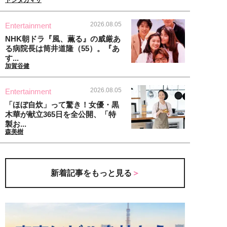
2026.08.05
Entertainment
NHK朝ドラ『風、薫る』の威厳あ
る病院長は筒井道隆（55）。『あ
す...
加賀谷健
2026.08.05
Entertainment
「ほぼ自炊」って驚き！女優・黒
木華が献立365日を全公開、「特
製お...
森美樹
新着記事をもっと見る