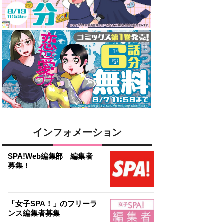
インフォメーション
SPA!Web編集部 編集者
募集！
「女子SPA！」のフリーラ
ンス編集者募集