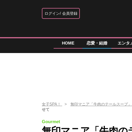
ログイン
会員登録
HOME
恋愛・結婚
エンタ
女子SPA！
無印マニア「牛肉のテールスープ
せて
Gourmet
無印マニア「牛肉の