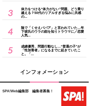
体力をつける“体力がない”問題、どう乗り
3
越える？50代のリアルすぎる悩みに共感
の...
陰で「くせえババア」と言われていた…年
4
下彼氏のウラの顔を知りトラウマに／恋愛
人気...
成績優秀、問題行動なし…“普通の子”が
5
「性加害者」になるまでに起きていたこ
と。「...
インフォメーション
SPA!Web編集部 編集者募集！