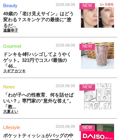
2026.08.09
Beauty
NEW
49歳の「老け見えサイン」はどう
変わる？スキンケアの最後に“塗
るだ...
遠藤幸子
2026.08.09
Gourmet
NEW
ドンキを4軒ハシゴしてようやく
ゲット。321円でコスパ最強の
「46...
スギアカツキ
2026.08.09
News
NEW
「わが子への性教育、何を話せば
いい？」専門家の“意外な答え”。
「教...
大夏えい
2026.08.09
Lifestyle
NEW
ポケットティッシュがバッグの中