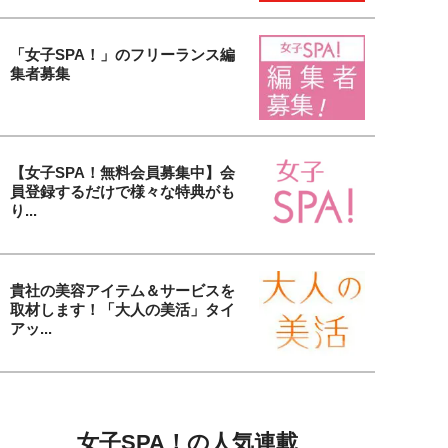
「女子SPA！」のフリーランス編
集者募集
【女子SPA！無料会員募集中】会
員登録するだけで様々な特典がも
り...
貴社の美容アイテム＆サービスを
取材します！「大人の美活」タイ
アッ...
女子SPA！の人気連載