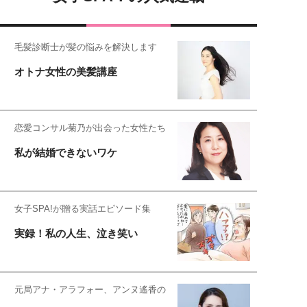
毛髪診断士が髪の悩みを解決します
オトナ女性の美髪講座
恋愛コンサル菊乃が出会った女性たち
私が結婚できないワケ
女子SPA!が贈る実話エピソード集
実録！私の人生、泣き笑い
元局アナ・アラフォー、アンヌ遙香の