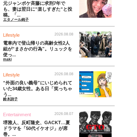
元ジャンポケ斉藤に求刑7年で
も、妻は翌日に“楽しすぎた“と投
稿。「...
エタノール純子
2026.08.08
Lifestyle
電車内で登山帰りの高齢女性2人
組が“まさかの行為”。リュックを
使っ...
maki
2026.08.08
Lifestyle
“外面の良い義母”にいじめられて
いた34歳女性。ある日「笑っちゃ
う...
鈴木詩子
2026.08.07
Entertainment
堺雅人、反町隆史、GACKT…夏
ドラマを「50代イケオジ」が席
巻。...