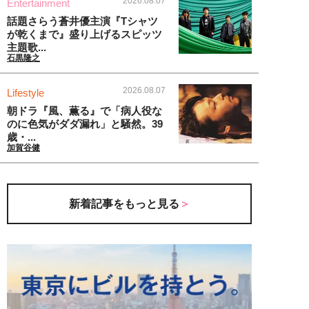
2026.08.07
Entertainment
話題さらう蒼井優主演『Tシャツ
が乾くまで』盛り上げるスピッツ
主題歌...
石黒隆之
2026.08.07
Lifestyle
朝ドラ『風、薫る』で「病人役な
のに色気がダダ漏れ」と騒然。39
歳・...
加賀谷健
新着記事をもっと見る