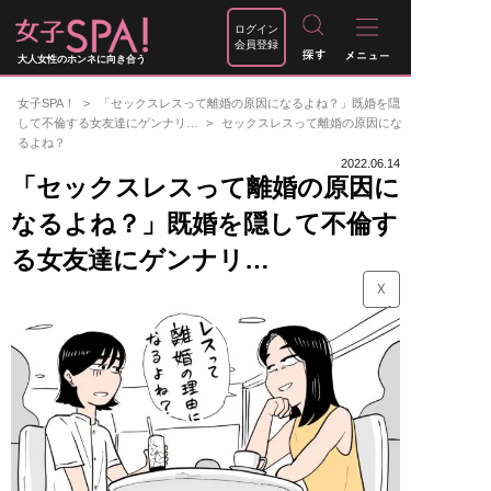
ログイン
会員登録
大人女性のホンネに向き合う
女子SPA！
「セックスレスって離婚の原因になるよね？」既婚を隠
して不倫する女友達にゲンナリ…
セックスレスって離婚の原因にな
るよね？
2022.06.14
「セックスレスって離婚の原因に
なるよね？」既婚を隠して不倫す
る女友達にゲンナリ…
☓