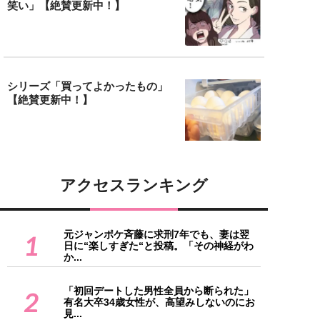
笑い」【絶賛更新中！】
シリーズ「買ってよかったもの」
【絶賛更新中！】
アクセスランキング
元ジャンポケ斉藤に求刑7年でも、妻は翌
1
日に“楽しすぎた“と投稿。「その神経がわ
か...
「初回デートした男性全員から断られた」
2
有名大卒34歳女性が、高望みしないのにお
見...