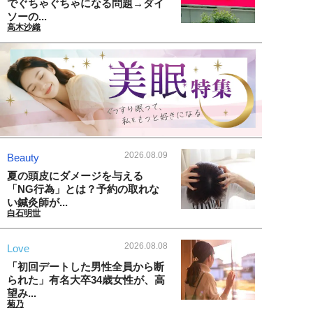
でぐちゃぐちゃになる問題→ダイ
ソーの...
高木沙織
2026.08.09
Beauty
夏の頭皮にダメージを与える
「NG行為」とは？予約の取れな
い鍼灸師が...
白石明世
2026.08.08
Love
「初回デートした男性全員から断
られた」有名大卒34歳女性が、高
望み...
菊乃