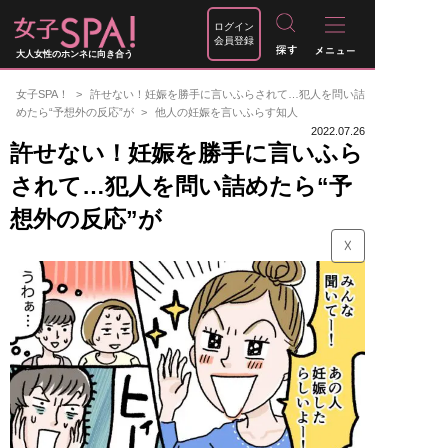
ログイン
会員登録
大人女性のホンネに向き合う
女子SPA！
許せない！妊娠を勝手に言いふらされて…犯人を問い詰
めたら“予想外の反応”が
他人の妊娠を言いふらす知人
2022.07.26
許せない！妊娠を勝手に言いふら
されて…犯人を問い詰めたら“予
想外の反応”が
☓