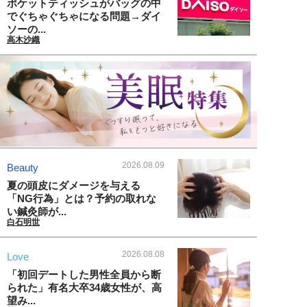
ポケットティッシュがバッグの中
でぐちゃぐちゃになる問題→ダイ
ソーの...
高木沙織
2026.08.09
Beauty
夏の頭皮にダメージを与える
「NG行為」とは？予約の取れな
い鍼灸師が...
白石明世
2026.08.08
Love
「初回デートした男性全員から断
られた」有名大卒34歳女性が、高
望み...