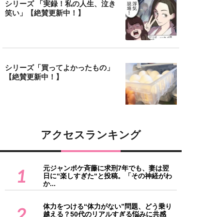
シリーズ 「実録！私の人生、泣き
笑い」【絶賛更新中！】
シリーズ「買ってよかったもの」
【絶賛更新中！】
アクセスランキング
元ジャンポケ斉藤に求刑7年でも、妻は翌
1
日に“楽しすぎた“と投稿。「その神経がわ
か...
体力をつける“体力がない”問題、どう乗り
2
越える？50代のリアルすぎる悩みに共感