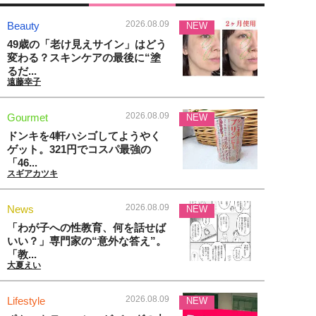
2026.08.09
Beauty
NEW
49歳の「老け見えサイン」はどう
変わる？スキンケアの最後に“塗
るだ...
遠藤幸子
2026.08.09
Gourmet
NEW
ドンキを4軒ハシゴしてようやく
ゲット。321円でコスパ最強の
「46...
スギアカツキ
2026.08.09
News
NEW
「わが子への性教育、何を話せば
いい？」専門家の“意外な答え”。
「教...
大夏えい
2026.08.09
Lifestyle
NEW