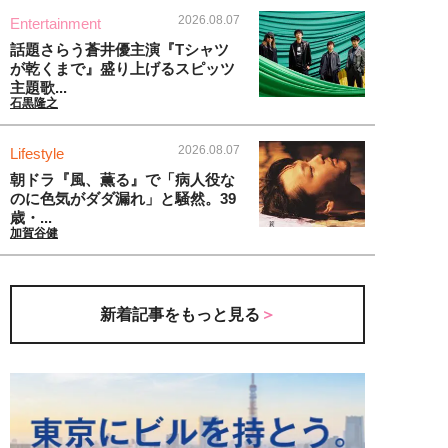
2026.08.07
Entertainment
話題さらう蒼井優主演『Tシャツ
が乾くまで』盛り上げるスピッツ
主題歌...
石黒隆之
2026.08.07
Lifestyle
朝ドラ『風、薫る』で「病人役な
のに色気がダダ漏れ」と騒然。39
歳・...
加賀谷健
新着記事をもっと見る