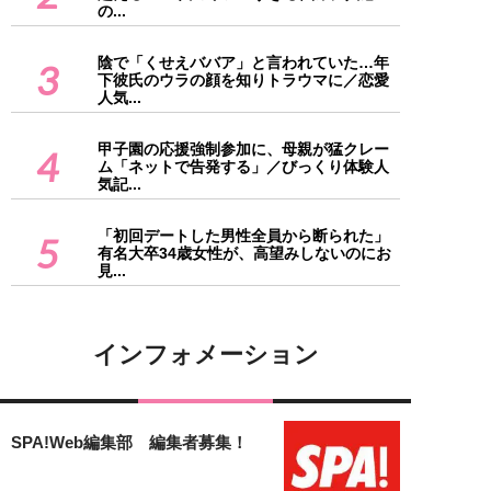
の...
陰で「くせえババア」と言われていた…年
3
下彼氏のウラの顔を知りトラウマに／恋愛
人気...
甲子園の応援強制参加に、母親が猛クレー
4
ム「ネットで告発する」／びっくり体験人
気記...
「初回デートした男性全員から断られた」
5
有名大卒34歳女性が、高望みしないのにお
見...
インフォメーション
SPA!Web編集部 編集者募集！