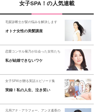
女子SPA！の人気連載
毛髪診断士が髪の悩みを解決します
オトナ女性の美髪講座
恋愛コンサル菊乃が出会った女性たち
私が結婚できないワケ
女子SPA!が贈る実話エピソード集
実録！私の人生、泣き笑い
元局アナ・アラフォー、アンヌ遙香の