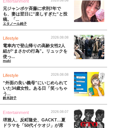
2026.08.08
Entertainment
元ジャンポケ斉藤に求刑7年で
も、妻は翌日に“楽しすぎた“と投
稿。「...
エタノール純子
2026.08.08
Lifestyle
電車内で登山帰りの高齢女性2人
組が“まさかの行為”。リュックを
使っ...
maki
2026.08.08
Lifestyle
“外面の良い義母”にいじめられて
いた34歳女性。ある日「笑っちゃ
う...
鈴木詩子
2026.08.07
Entertainment
堺雅人、反町隆史、GACKT…夏
ドラマを「50代イケオジ」が席