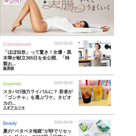
2026.08.05
Entertainment
「ほぼ自炊」って驚き！女優・黒
木華が献立365日を全公開、「特
製お...
森美樹
2026.08.05
Gourmet
スタバの強力ライバルに？ 若者が
「ゴンチャ」を選ぶワケ。タピオ
カの...
スギアカツキ
2026.08.04
Beauty
夏の“ベタベタ地獄”が秒でリセッ