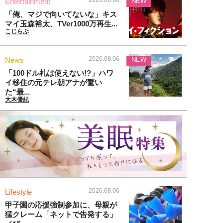
Entertainment
NEW
「俺、マジで向いてないな」キス
マイ玉森裕太、TVer1000万再生...
こじらぶ
2026.08.06
News
NEW
「100ドル札は使えない!?」ハワ
イ移住の元テレ朝アナが驚い
た“最...
大木優紀
2026.08.06
Lifestyle
甲子園の応援強制参加に、母親が
猛クレーム「ネットで告発する」