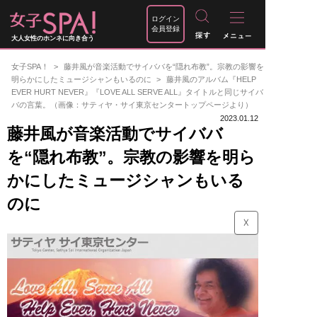
ログイン
会員登録
大人女性のホンネに向き合う
女子SPA！
藤井風が音楽活動でサイババを“隠れ布教”。宗教の影響を
明らかにしたミュージシャンもいるのに
藤井風のアルバム『HELP
EVER HURT NEVER』『LOVE ALL SERVE ALL』タイトルと同じサイバ
バの言葉。（画像：サティヤ・サイ東京センタートップページより）
2023.01.12
藤井風が音楽活動でサイババ
を“隠れ布教”。宗教の影響を明ら
かにしたミュージシャンもいる
のに
☓