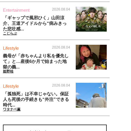
2026.08.04
Entertainment
「ギャップで風邪ひく」山田涼
介、王道アイドルから“病みきっ
た悲壮感...
こじらぶ
2026.08.04
Lifestyle
義母が「赤ちゃんより私を優先し
て」と…産後6か月で始まった地
獄の義...
姫野桂
2026.08.04
Lifestyle
「孤独死」は不幸じゃない。保証
人も死後の手続きも“外注”できる
時代...
ワタナベ薫