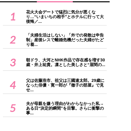
花火大会デートで猛烈に気分が悪くな
1
り…“いまいちの相手”とホテルに行って大
後悔／...
「夫婦生活はしない」「外での発散は申告
2
制」産後レスで離婚危機だった夫婦がたど
り着...
3
朝ドラ、大河とNHK作品で存在感を増す30
歳・井上祐貴。凛とした美しさと“眉間の...
父は佐藤浩市、祖父は三國連太郎。29歳に
4
なった俳優・寛一郎が『徹子の部屋』で見
せ...
夫が母親を嫌う理由がわからなかった私→
5
ある日“決定的瞬間”を目撃。さらに衝撃の
事...