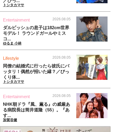
／びっ...
トシタカマサ
2026.08.05
Entertainment
ダルビッシュの息子は182cm世界
モデル！ ラウンドガールやミス
コ...
ゆるま 小林
2026.08.05
Lifestyle
同僚の結婚式に行ったら彼氏にバ
ッタリ！偶然が招いた縁？／びっ
くり体...
トシタカマサ
2026.08.05
Entertainment
NHK朝ドラ『風、薫る』の威厳あ
る病院長は筒井道隆（55）。『あ
す...
加賀谷健