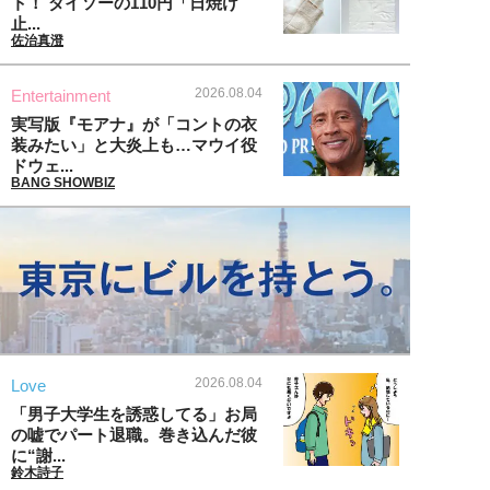
ト！ ダイソーの110円「日焼け
止...
佐治真澄
2026.08.04
Entertainment
実写版『モアナ』が「コントの衣
装みたい」と大炎上も…マウイ役
ドウェ...
BANG SHOWBIZ
2026.08.04
Love
「男子大学生を誘惑してる」お局
の嘘でパート退職。巻き込んだ彼
に“謝...
鈴木詩子