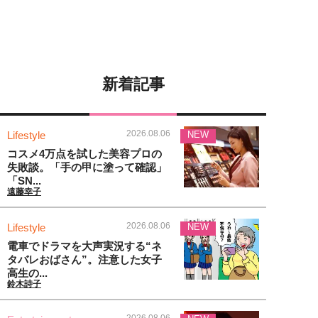
新着記事
2026.08.06
Lifestyle
NEW
コスメ4万点を試した美容プロの
失敗談。「手の甲に塗って確認」
「SN...
遠藤幸子
2026.08.06
Lifestyle
NEW
電車でドラマを大声実況する“ネ
タバレおばさん”。注意した女子
高生の...
鈴木詩子
2026.08.06