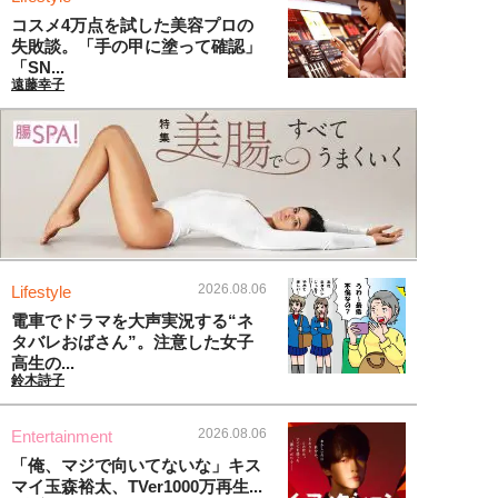
コスメ4万点を試した美容プロの
失敗談。「手の甲に塗って確認」
「SN...
遠藤幸子
2026.08.06
Lifestyle
電車でドラマを大声実況する“ネ
タバレおばさん”。注意した女子
高生の...
鈴木詩子
2026.08.06
Entertainment
「俺、マジで向いてないな」キス
マイ玉森裕太、TVer1000万再生...