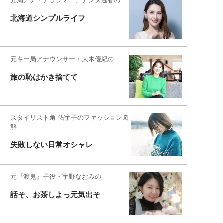
元局アナ・アラフォー、アンヌ遙香の
北海道シンプルライフ
元キー局アナウンサー・大木優紀の
旅の恥はかき捨てて
スタイリスト角 佑宇子のファッション図
解
失敗しない日常オシャレ
元『渡鬼』子役・宇野なおみの
話そ、お茶しよっ元気出そ