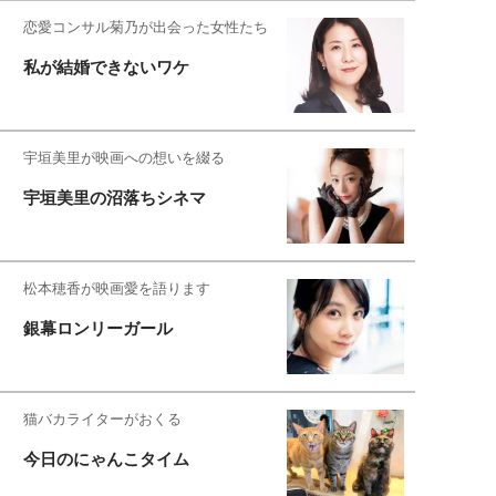
恋愛コンサル菊乃が出会った女性たち
私が結婚できないワケ
宇垣美里が映画への想いを綴る
宇垣美里の沼落ちシネマ
松本穂香が映画愛を語ります
銀幕ロンリーガール
猫バカライターがおくる
今日のにゃんこタイム