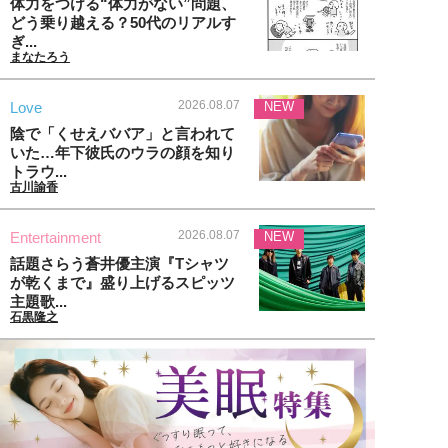
体力をつける“体力がない”問題、
どう乗り越える？50代のリアルす
ぎ...
まなたろう
2026.08.07
Love
NEW
陰で「くせえババア」と言われて
いた…年下彼氏のウラの顔を知り
トラウ...
古川諭香
2026.08.07
Entertainment
NEW
話題さらう蒼井優主演『Tシャツ
が乾くまで』盛り上げるスピッツ
主題歌...
石黒隆之