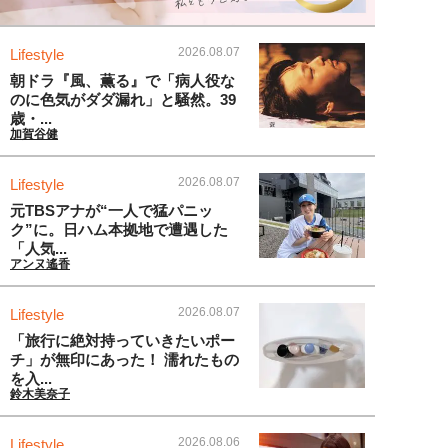
2026.08.07
Lifestyle
朝ドラ『風、薫る』で「病人役な
のに色気がダダ漏れ」と騒然。39
歳・...
加賀谷健
2026.08.07
Lifestyle
元TBSアナが“一人で猛パニッ
ク”に。日ハム本拠地で遭遇した
「人気...
アンヌ遙香
2026.08.07
Lifestyle
「旅行に絶対持っていきたいポー
チ」が無印にあった！ 濡れたもの
を入...
鈴木美奈子
2026.08.06
Lifestyle