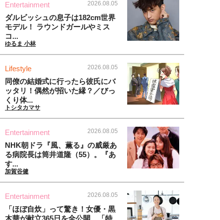
2026.08.05
Entertainment
ダルビッシュの息子は182cm世界
モデル！ ラウンドガールやミス
コ...
ゆるま 小林
2026.08.05
Lifestyle
同僚の結婚式に行ったら彼氏にバ
ッタリ！偶然が招いた縁？／びっ
くり体...
トシタカマサ
2026.08.05
Entertainment
NHK朝ドラ『風、薫る』の威厳あ
る病院長は筒井道隆（55）。『あ
す...
加賀谷健
2026.08.05
Entertainment
「ほぼ自炊」って驚き！女優・黒
木華が献立365日を全公開、「特