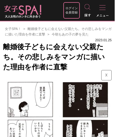
ログイン
会員登録
大人女性のホンネに向き合う
女子SPA！
離婚後子どもに会えない父親たち。その悲しみをマンガ
に描いた理由を作者に直撃
今朝もあの子の夢を見た
2023.01.25
離婚後子どもに会えない父親た
ち。その悲しみをマンガに描い
た理由を作者に直撃
☓