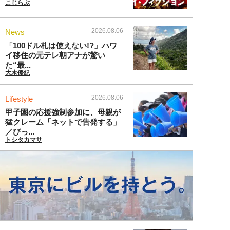
こじらぶ
2026.08.06
News
「100ドル札は使えない!?」ハワ
イ移住の元テレ朝アナが驚い
た“最...
大木優紀
2026.08.06
Lifestyle
甲子園の応援強制参加に、母親が
猛クレーム「ネットで告発する」
／びっ...
トシタカマサ