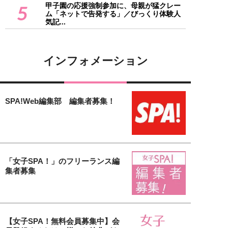
甲子園の応援強制参加に、母親が猛クレー
5
ム「ネットで告発する」／びっくり体験人
気記...
インフォメーション
SPA!Web編集部 編集者募集！
「女子SPA！」のフリーランス編
集者募集
【女子SPA！無料会員募集中】会