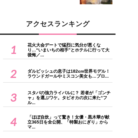
アクセスランキング
花火大会デートで猛烈に気分が悪くな
1
り…“いまいちの相手”とホテルに行って大
後悔／...
2
ダルビッシュの息子は182cm世界モデル！
ラウンドガールやミスコン美女も…プロ...
スタバの強力ライバルに？ 若者が「ゴンチ
3
ャ」を選ぶワケ。タピオカの次に来た“フ
ル...
「ほぼ自炊」って驚き！女優・黒木華が献
4
立365日を全公開、「特製おにぎり」から
マ...