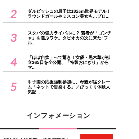
2
ダルビッシュの息子は182cm世界モデル！
ラウンドガールやミスコン美女も…プロ...
スタバの強力ライバルに？ 若者が「ゴンチ
3
ャ」を選ぶワケ。タピオカの次に来た“フ
ル...
「ほぼ自炊」って驚き！女優・黒木華が献
4
立365日を全公開、「特製おにぎり」から
マ...
甲子園の応援強制参加に、母親が猛クレー
5
ム「ネットで告発する」／びっくり体験人
気記...
インフォメーション