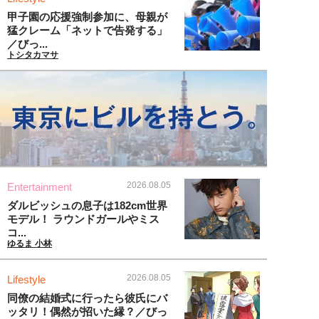
甲子園の応援強制参加に、母親が
猛クレーム「ネットで告発する」
／びっ...
トシタカマサ
2026.08.05
Entertainment
ダルビッシュの息子は182cm世界
モデル！ ラウンドガールやミス
コ...
ゆるま 小林
2026.08.05
Lifestyle
同僚の結婚式に行ったら彼氏にバ
ッタリ！偶然が招いた縁？／びっ