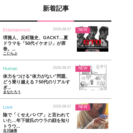
新着記事
2026.08.07
Entertainment
NEW
堺雅人、反町隆史、GACKT…夏
ドラマを「50代イケオジ」が席
巻。...
こじらぶ
2026.08.07
Human
NEW
体力をつける“体力がない”問題、
どう乗り越える？50代のリアルす
ぎ...
まなたろう
2026.08.07
Love
NEW
陰で「くせえババア」と言われて
いた…年下彼氏のウラの顔を知り
トラウ...
古川諭香