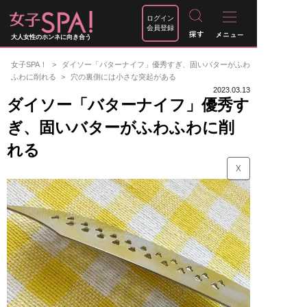
ログイン
会員登録
大人女性のホンネに向き合う
女子SPA！
ダイソー「バターナイフ」優秀すぎ、固いバターがふわ
ふわに削れる
穴の裏側には小さな突起がある
2023.03.13
ダイソー「バターナイフ」優秀す
ぎ、固いバターがふわふわに削
れる
☓