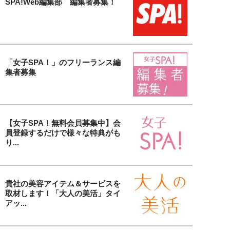
SPA!Web編集部 編集者募集！
「女子SPA！」のフリーランス編
集者募集
【女子SPA！無料会員募集中】会
員登録するだけで様々な特典がも
り...
貴社の美容アイテム＆サービスを
取材します！「大人の美活」タイ
アッ...