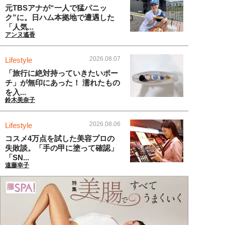
元TBSアナが“一人で猛パニッ
ク”に。日ハム本拠地で遭遇した
「人気...
アンヌ遙香
2026.08.07
Lifestyle
「旅行に絶対持っていきたいポー
チ」が無印にあった！ 濡れたもの
を入...
鈴木美奈子
2026.08.06
Lifestyle
コスメ4万点を試した美容プロの
失敗談。「手の甲に塗って確認」
「SN...
遠藤幸子