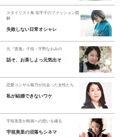
スタイリスト角 佑宇子のファッション図
解
失敗しない日常オシャレ
元『渡鬼』子役・宇野なおみの
話そ、お茶しよっ元気出そ
恋愛コンサル菊乃が出会った女性たち
私が結婚できないワケ
宇垣美里が映画への想いを綴る
宇垣美里の沼落ちシネマ