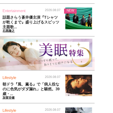
2026.08.07
Entertainment
NEW
話題さらう蒼井優主演『Tシャツ
が乾くまで』盛り上げるスピッツ
主題歌...
石黒隆之
2026.08.07
Lifestyle
朝ドラ『風、薫る』で「病人役な
のに色気がダダ漏れ」と騒然。39
歳・...
加賀谷健
2026.08.07
Lifestyle