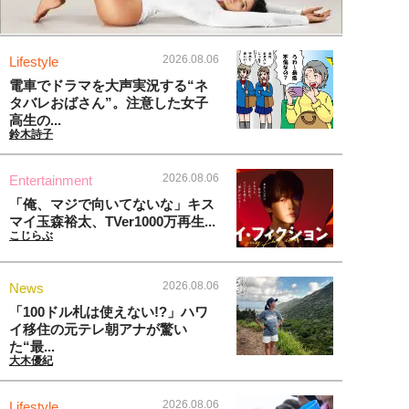
2026.08.06
Lifestyle
電車でドラマを大声実況する“ネ
タバレおばさん”。注意した女子
高生の...
鈴木詩子
2026.08.06
Entertainment
「俺、マジで向いてないな」キス
マイ玉森裕太、TVer1000万再生...
こじらぶ
2026.08.06
News
「100ドル札は使えない!?」ハワ
イ移住の元テレ朝アナが驚い
た“最...
大木優紀
2026.08.06
Lifestyle