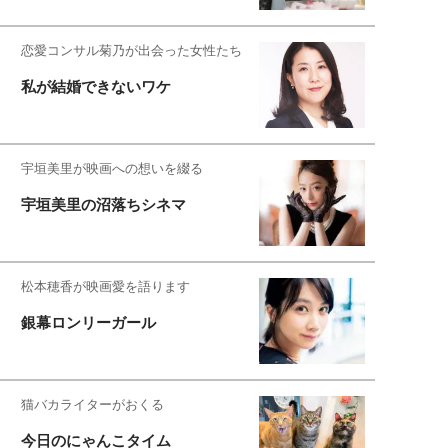
恋愛コンサル菊乃が出会った女性たち
私が結婚できないワケ
宇垣美里が映画への想いを綴る
宇垣美里の沼落ちシネマ
松本穂香が映画愛を語ります
銀幕ロンリーガール
猫バカライターがおくる
今日のにゃんこタイム