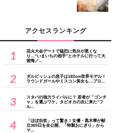
アクセスランキング
花火大会デートで猛烈に気分が悪くな
1
り…“いまいちの相手”とホテルに行って大
後悔／...
2
ダルビッシュの息子は182cm世界モデル！
ラウンドガールやミスコン美女も…プロ...
スタバの強力ライバルに？ 若者が「ゴンチ
3
ャ」を選ぶワケ。タピオカの次に来た“フ
ル...
「ほぼ自炊」って驚き！女優・黒木華が献
4
立365日を全公開、「特製おにぎり」から
マ...