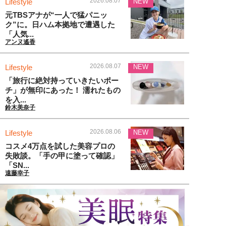
2026.08.07
Lifestyle
NEW
元TBSアナが“一人で猛パニッ
ク”に。日ハム本拠地で遭遇した
「人気...
アンヌ遙香
2026.08.07
Lifestyle
NEW
「旅行に絶対持っていきたいポー
チ」が無印にあった！ 濡れたもの
を入...
鈴木美奈子
2026.08.06
Lifestyle
NEW
コスメ4万点を試した美容プロの
失敗談。「手の甲に塗って確認」
「SN...
遠藤幸子