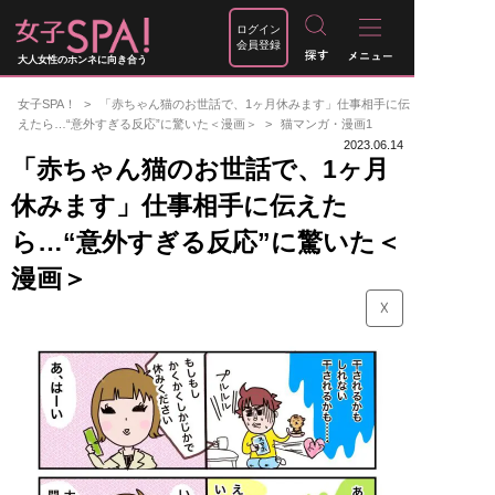
ログイン
会員登録
大人女性のホンネに向き合う
女子SPA！
「赤ちゃん猫のお世話で、1ヶ月休みます」仕事相手に伝
えたら…“意外すぎる反応”に驚いた＜漫画＞
猫マンガ・漫画1
2023.06.14
「赤ちゃん猫のお世話で、1ヶ月
休みます」仕事相手に伝えた
ら…“意外すぎる反応”に驚いた＜
漫画＞
☓