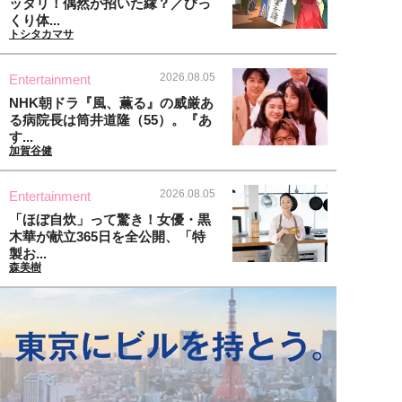
ッタリ！偶然が招いた縁？／びっ
くり体...
トシタカマサ
2026.08.05
Entertainment
NHK朝ドラ『風、薫る』の威厳あ
る病院長は筒井道隆（55）。『あ
す...
加賀谷健
2026.08.05
Entertainment
「ほぼ自炊」って驚き！女優・黒
木華が献立365日を全公開、「特
製お...
森美樹