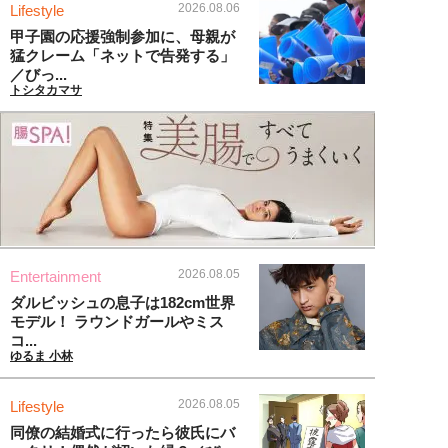
2026.08.06
Lifestyle
甲子園の応援強制参加に、母親が
猛クレーム「ネットで告発する」
／びっ...
トシタカマサ
2026.08.05
Entertainment
ダルビッシュの息子は182cm世界
モデル！ ラウンドガールやミス
コ...
ゆるま 小林
2026.08.05
Lifestyle
同僚の結婚式に行ったら彼氏にバ