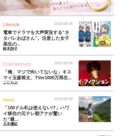
2026.08.06
Lifestyle
電車でドラマを大声実況する“ネ
タバレおばさん”。注意した女子
高生の...
鈴木詩子
2026.08.06
Entertainment
「俺、マジで向いてないな」キス
マイ玉森裕太、TVer1000万再生...
こじらぶ
2026.08.06
News
「100ドル札は使えない!?」ハワ
イ移住の元テレ朝アナが驚い
た“最...
大木優紀