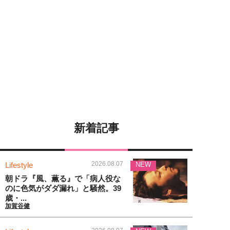
新着記事
2026.08.07
Lifestyle
NEW
朝ドラ『風、薫る』で「病人役な
のに色気がダダ漏れ」と騒然。39
歳・...
加賀谷健