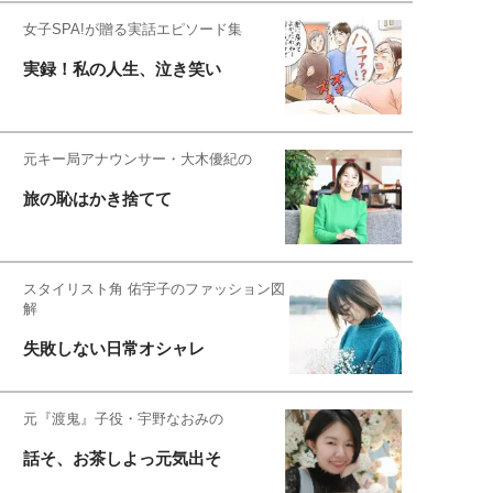
女子SPA!が贈る実話エピソード集
実録！私の人生、泣き笑い
元キー局アナウンサー・大木優紀の
旅の恥はかき捨てて
スタイリスト角 佑宇子のファッション図
解
失敗しない日常オシャレ
元『渡鬼』子役・宇野なおみの
話そ、お茶しよっ元気出そ