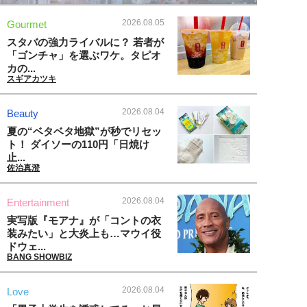
2026.08.05
Gourmet
スタバの強力ライバルに？ 若者が
「ゴンチャ」を選ぶワケ。タピオ
カの...
スギアカツキ
2026.08.04
Beauty
夏の“ベタベタ地獄”が秒でリセッ
ト！ ダイソーの110円「日焼け
止...
佐治真澄
2026.08.04
Entertainment
実写版『モアナ』が「コントの衣
装みたい」と大炎上も…マウイ役
ドウェ...
BANG SHOWBIZ
2026.08.04
Love