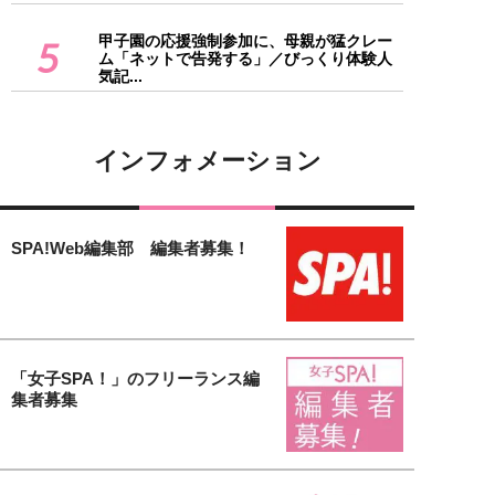
甲子園の応援強制参加に、母親が猛クレー
5
ム「ネットで告発する」／びっくり体験人
気記...
インフォメーション
SPA!Web編集部 編集者募集！
「女子SPA！」のフリーランス編
集者募集