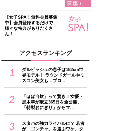
【女子SPA！無料会員募集
中】会員登録するだけで
様々な特典がもりだくさ
ん！
アクセスランキング
1
ダルビッシュの息子は182cm世
界モデル！ ラウンドガールやミ
スコン美女も…プロ...
2
「ほぼ自炊」って驚き！女優・
黒木華が献立365日を全公開、
「特製おにぎり」からマ...
3
スタバの強力ライバルに？ 若者
が「ゴンチャ」を選ぶワケ。タ