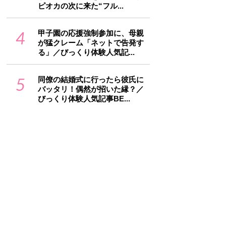
ピオカの次に来た“フル...
4
甲子園の応援強制参加に、母親
が猛クレーム「ネットで告発す
る」／びっくり体験人気記...
5
同僚の結婚式に行ったら彼氏に
バッタリ！偶然が招いた縁？／
びっくり体験人気記事BE...