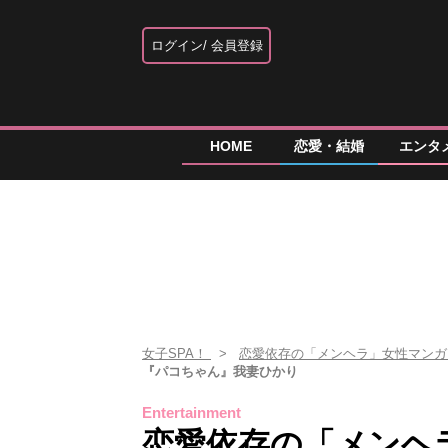
ログイン
会員登録
HOME
恋愛・結婚
エンタ
女子SPA！
恋愛依存の「メンヘラ」女性マン
『パコちゃん』我妻ひかり
Entertainment
恋愛依存の「メンヘ