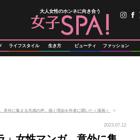
大人女性のホンネに向き合う
メ
ライフスタイル
生き方
ビューティ
ファッション
ガ、意外に集まる共感の声。描く理由を作者に聞いた＜漫画＞
2023.07.12
ラ」女性マンガ、意外に集