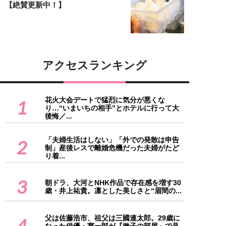
【絶賛更新中！】
アクセスランキング
花火大会デートで猛烈に気分が悪くな
1
り…“いまいちの相手”とホテルに行って大
後悔／...
「夫婦生活はしない」「外での発散は申告
2
制」産後レスで離婚危機だった夫婦がたど
り着...
3
朝ドラ、大河とNHK作品で存在感を増す30
歳・井上祐貴。凛とした美しさと“眉間の...
父は佐藤浩市、祖父は三國連太郎。29歳に
4
なった俳優・寛一郎が『徹子の部屋』で見