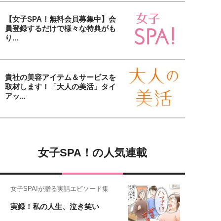
【女子SPA！無料会員募集中】会
員登録するだけで様々な特典がも
り...
貴社の美容アイテム＆サービスを
取材します！「大人の美活」タイ
アッ...
女子SPA！の人気連載
女子SPA!が贈る実話エピソード集
実録！私の人生、泣き笑い