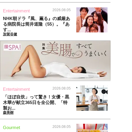
2026.08.05
Entertainment
NHK朝ドラ『風、薫る』の威厳あ
る病院長は筒井道隆（55）。『あ
す...
加賀谷健
2026.08.05
Entertainment
「ほぼ自炊」って驚き！女優・黒
木華が献立365日を全公開、「特
製お...
森美樹
2026.08.05
Gourmet