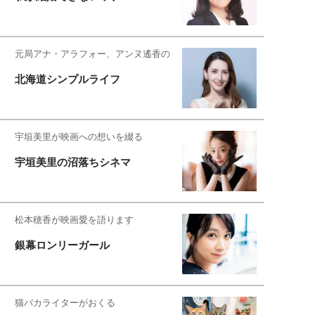
元局アナ・アラフォー、アンヌ遙香の
北海道シンプルライフ
宇垣美里が映画への想いを綴る
宇垣美里の沼落ちシネマ
松本穂香が映画愛を語ります
銀幕ロンリーガール
猫バカライターがおくる