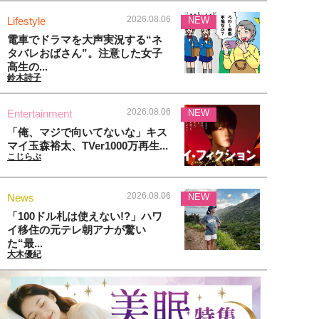
2026.08.06
Lifestyle
NEW
電車でドラマを大声実況する“ネ
タバレおばさん”。注意した女子
高生の...
鈴木詩子
2026.08.06
Entertainment
NEW
「俺、マジで向いてないな」キス
マイ玉森裕太、TVer1000万再生...
こじらぶ
2026.08.06
News
NEW
「100ドル札は使えない!?」ハワ
イ移住の元テレ朝アナが驚い
た“最...
大木優紀