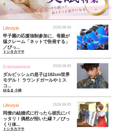
2026.08.06
Lifestyle
甲子園の応援強制参加に、母親が
猛クレーム「ネットで告発する」
／びっ...
トシタカマサ
2026.08.05
Entertainment
ダルビッシュの息子は182cm世界
モデル！ ラウンドガールやミス
コ...
ゆるま 小林
2026.08.05
Lifestyle
同僚の結婚式に行ったら彼氏にバ
ッタリ！偶然が招いた縁？／びっ
くり体...
トシタカマサ