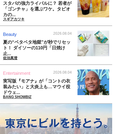
スタバの強力ライバルに？ 若者が
「ゴンチャ」を選ぶワケ。タピオ
カの...
スギアカツキ
2026.08.04
Beauty
夏の“ベタベタ地獄”が秒でリセッ
ト！ ダイソーの110円「日焼け
止...
佐治真澄
2026.08.04
Entertainment
実写版『モアナ』が「コントの衣
装みたい」と大炎上も…マウイ役
ドウェ...
BANG SHOWBIZ