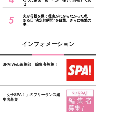
せ...
夫が母親を嫌う理由がわからなかった私→
5
ある日“決定的瞬間”を目撃。さらに衝撃の
事...
インフォメーション
SPA!Web編集部 編集者募集！
「女子SPA！」のフリーランス編
集者募集