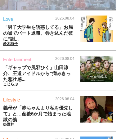
2026.08.04
Love
「男子大学生を誘惑してる」お局
の嘘でパート退職。巻き込んだ彼
に“謝...
鈴木詩子
2026.08.04
Entertainment
「ギャップで風邪ひく」山田涼
介、王道アイドルから“病みきっ
た悲壮感...
こじらぶ
2026.08.04
Lifestyle
義母が「赤ちゃんより私を優先し
て」と…産後6か月で始まった地
獄の義...
姫野桂