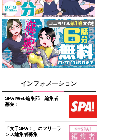
インフォメーション
SPA!Web編集部 編集者
募集！
「女子SPA！」のフリーラ
ンス編集者募集