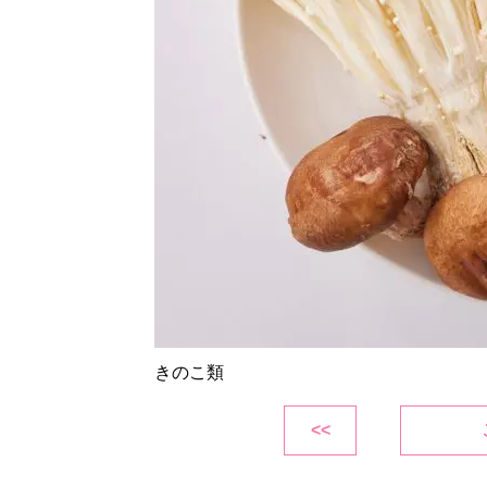
きのこ類
<<