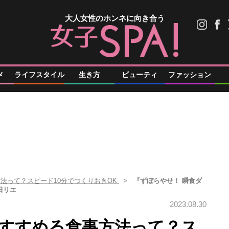
大人女性のホンネに向き合う
メ
ライフスタイル
生き方
ビューティ
ファッション
方法って？スピード10分でつくりおきOK
『ずぼらやせ！ 瞬食ダ
田リエ
2023.08.30
がすすめる食事方法って？ス