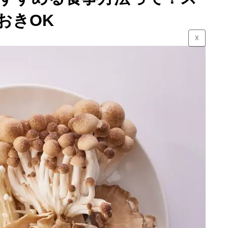
おきOK
☓