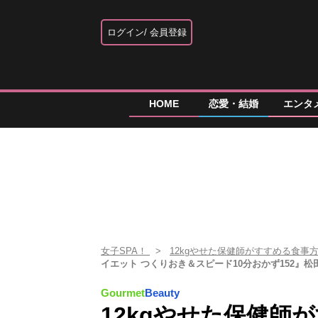
ログイン
会員登録
HOME
恋愛・結婚
エンタ
女子SPA！
12kgやせた保健師がすすめる食事
イエット つくりおき＆スピード10分おかず152』松
Gourmet
Beauty
12kgやせた保健師