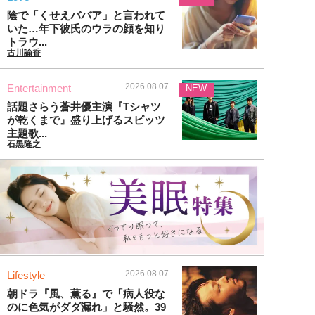
陰で「くせえババア」と言われて
いた…年下彼氏のウラの顔を知り
トラウ...
古川諭香
2026.08.07
Entertainment
NEW
話題さらう蒼井優主演『Tシャツ
が乾くまで』盛り上げるスピッツ
主題歌...
石黒隆之
2026.08.07
Lifestyle
朝ドラ『風、薫る』で「病人役な
のに色気がダダ漏れ」と騒然。39