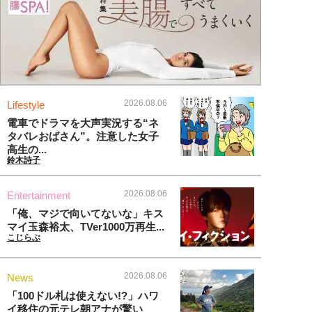
2026.08.06
Lifestyle
電車でドラマを大声実況する“ネ
タバレおばさん”。注意した女子
高生の...
鈴木詩子
2026.08.06
Entertainment
「俺、マジで向いてないな」キス
マイ玉森裕太、TVer1000万再生...
こじらぶ
2026.08.06
News
「100ドル札は使えない!?」ハワ
イ移住の元テレ朝アナが驚い