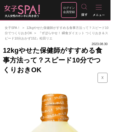
ログイン
会員登録
大人女性のホンネに向き合う
女子SPA！
12kgやせた保健師がすすめる食事方法って？スピード10
分でつくりおきOK
『ずぼらやせ！ 瞬食ダイエット つくりおき＆ス
ピード10分おかず152』松田リエ
2023.08.30
12kgやせた保健師がすすめる食
事方法って？スピード10分でつ
くりおきOK
☓