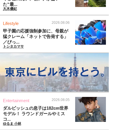
た“最...
大木優紀
2026.08.06
Lifestyle
甲子園の応援強制参加に、母親が
猛クレーム「ネットで告発する」
／びっ...
トシタカマサ
2026.08.05
Entertainment
ダルビッシュの息子は182cm世界
モデル！ ラウンドガールやミス
コ...
ゆるま 小林