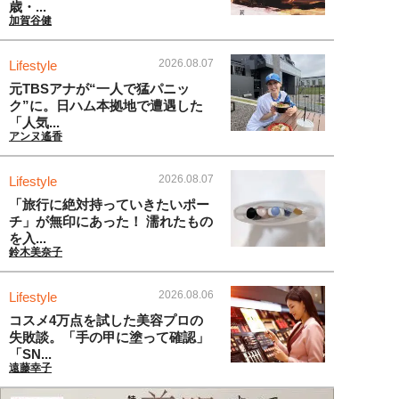
歳・...
加賀谷健
2026.08.07
Lifestyle
元TBSアナが“一人で猛パニッ
ク”に。日ハム本拠地で遭遇した
「人気...
アンヌ遙香
2026.08.07
Lifestyle
「旅行に絶対持っていきたいポー
チ」が無印にあった！ 濡れたもの
を入...
鈴木美奈子
2026.08.06
Lifestyle
コスメ4万点を試した美容プロの
失敗談。「手の甲に塗って確認」
「SN...
遠藤幸子