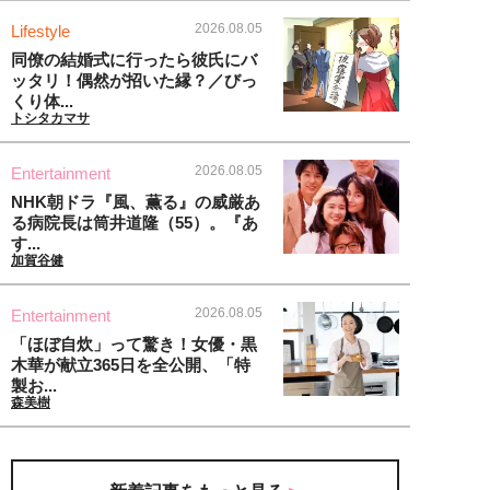
2026.08.05
Lifestyle
同僚の結婚式に行ったら彼氏にバ
ッタリ！偶然が招いた縁？／びっ
くり体...
トシタカマサ
2026.08.05
Entertainment
NHK朝ドラ『風、薫る』の威厳あ
る病院長は筒井道隆（55）。『あ
す...
加賀谷健
2026.08.05
Entertainment
「ほぼ自炊」って驚き！女優・黒
木華が献立365日を全公開、「特
製お...
森美樹