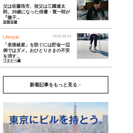
父は佐藤浩市、祖父は三國連太
郎。29歳になった俳優・寛一郎が
『徹子...
加賀谷健
2026.08.03
Lifestyle
「老後破産」を防ぐには貯金一辺
倒ではダメ。おひとりさまの不安
を消す...
ワタナベ薫
新着記事をもっと見る