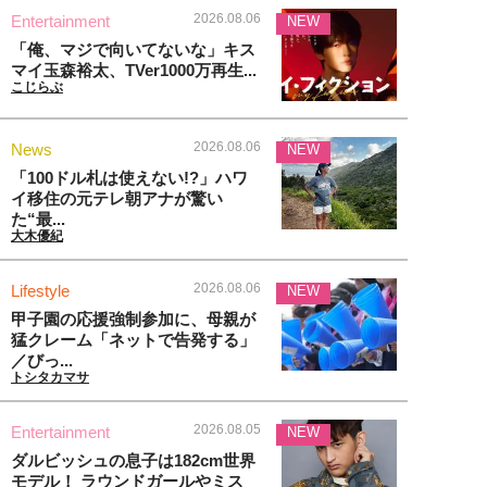
2026.08.06
Entertainment
NEW
「俺、マジで向いてないな」キス
マイ玉森裕太、TVer1000万再生...
こじらぶ
2026.08.06
News
NEW
「100ドル札は使えない!?」ハワ
イ移住の元テレ朝アナが驚い
た“最...
大木優紀
2026.08.06
Lifestyle
NEW
甲子園の応援強制参加に、母親が
猛クレーム「ネットで告発する」
／びっ...
トシタカマサ
2026.08.05
Entertainment
NEW
ダルビッシュの息子は182cm世界
モデル！ ラウンドガールやミス