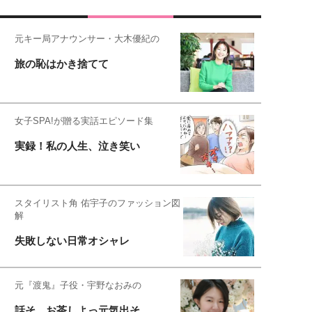
元キー局アナウンサー・大木優紀の
旅の恥はかき捨てて
女子SPA!が贈る実話エピソード集
実録！私の人生、泣き笑い
スタイリスト角 佑宇子のファッション図
解
失敗しない日常オシャレ
元『渡鬼』子役・宇野なおみの
話そ、お茶しよっ元気出そ