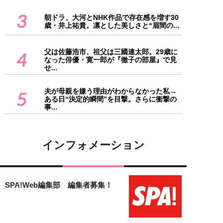
3
朝ドラ、大河とNHK作品で存在感を増す30
歳・井上祐貴。凛とした美しさと“眉間の...
父は佐藤浩市、祖父は三國連太郎。29歳に
4
なった俳優・寛一郎が『徹子の部屋』で見
せ...
夫が母親を嫌う理由がわからなかった私→
5
ある日“決定的瞬間”を目撃。さらに衝撃の
事...
インフォメーション
SPA!Web編集部 編集者募集！