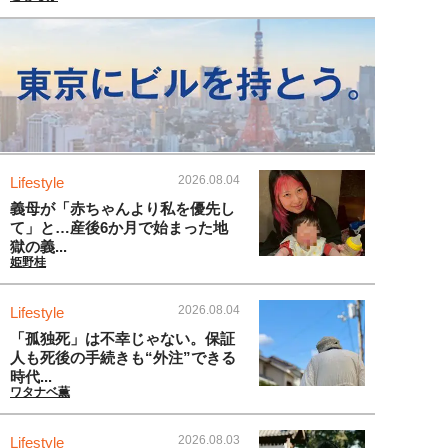
2026.08.04
Lifestyle
義母が「赤ちゃんより私を優先し
て」と…産後6か月で始まった地
獄の義...
姫野桂
2026.08.04
Lifestyle
「孤独死」は不幸じゃない。保証
人も死後の手続きも“外注”できる
時代...
ワタナベ薫
2026.08.03
Lifestyle