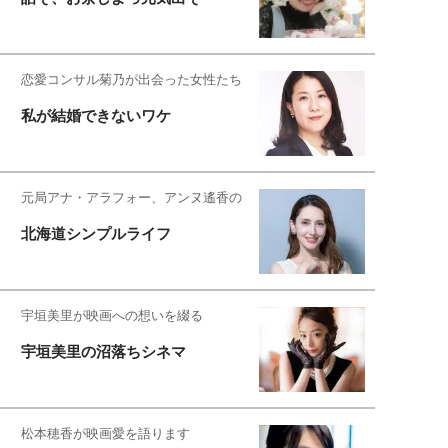
恋愛コンサル菊乃が出会った女性たち
私が結婚できないワケ
元局アナ・アラフォー、アンヌ遙香の
北海道シンプルライフ
宇垣美里が映画への想いを綴る
宇垣美里の沼落ちシネマ
松本穂香が映画愛を語ります