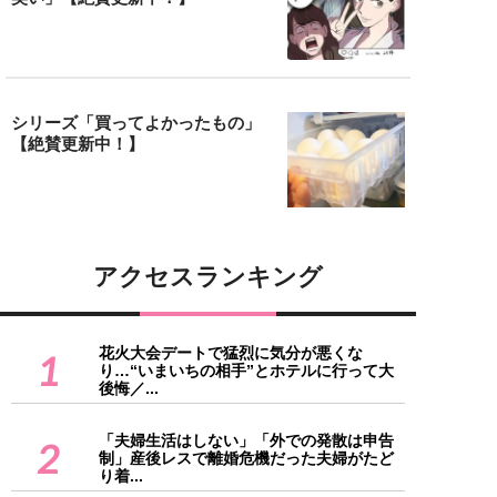
シリーズ「買ってよかったもの」
【絶賛更新中！】
アクセスランキング
花火大会デートで猛烈に気分が悪くな
1
り…“いまいちの相手”とホテルに行って大
後悔／...
「夫婦生活はしない」「外での発散は申告
2
制」産後レスで離婚危機だった夫婦がたど
り着...