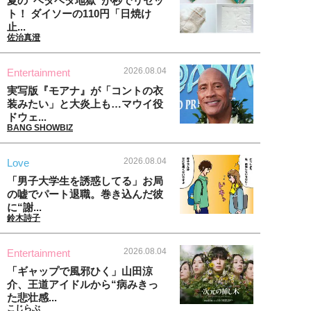
夏の“ベタベタ地獄”が秒でリセッ
ト！ ダイソーの110円「日焼け
止...
佐治真澄
2026.08.04
Entertainment
実写版『モアナ』が「コントの衣
装みたい」と大炎上も…マウイ役
ドウェ...
BANG SHOWBIZ
2026.08.04
Love
「男子大学生を誘惑してる」お局
の嘘でパート退職。巻き込んだ彼
に“謝...
鈴木詩子
2026.08.04
Entertainment
「ギャップで風邪ひく」山田涼
介、王道アイドルから“病みきっ
た悲壮感...
こじらぶ