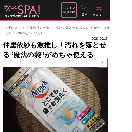
ログイン
会員登録
大人女性のホンネに向き合う
女子SPA！
仲里依紗も激推し！汚れを落とせる“魔法の袋”がめちゃ使
える
attack_230725_1
2023.09.13
仲里依紗も激推し！汚れを落とせ
る“魔法の袋”がめちゃ使える
☓