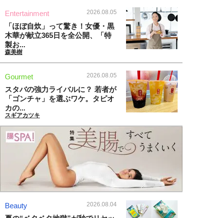
2026.08.05
Entertainment
「ほぼ自炊」って驚き！女優・黒
木華が献立365日を全公開、「特
製お...
森美樹
2026.08.05
Gourmet
スタバの強力ライバルに？ 若者が
「ゴンチャ」を選ぶワケ。タピオ
カの...
スギアカツキ
2026.08.04
Beauty