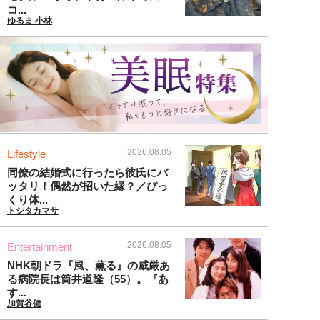
コ...
ゆるま 小林
2026.08.05
Lifestyle
同僚の結婚式に行ったら彼氏にバ
ッタリ！偶然が招いた縁？／びっ
くり体...
トシタカマサ
2026.08.05
Entertainment
NHK朝ドラ『風、薫る』の威厳あ
る病院長は筒井道隆（55）。『あ
す...
加賀谷健