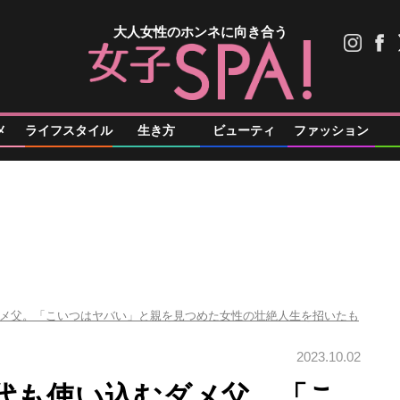
大人女性のホンネに向き合う
メ
ライフスタイル
生き方
ビューティ
ファッション
メ父。「こいつはヤバい」と親を見つめた女性の壮絶人生を招いたも
2023.10.02
代も使い込むダメ父。「こ