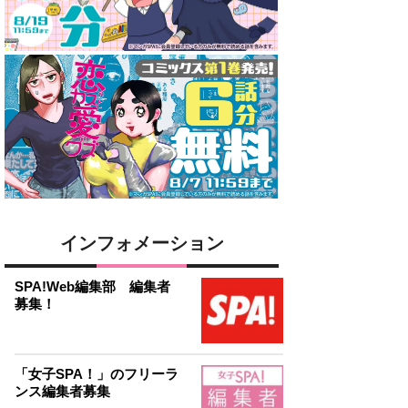
インフォメーション
SPA!Web編集部 編集者
募集！
「女子SPA！」のフリーラ
ンス編集者募集