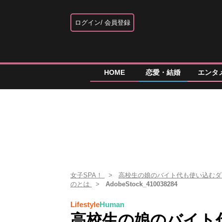
ログイン
会員登録
HOME
恋愛・結婚
エンタ
女子SPA！
高校生の娘のバイト代も使い込むダ
のとは
AdobeStock_410038284
Lifestyle
Human
高校生の娘のバイト