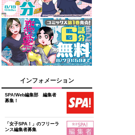
インフォメーション
SPA!Web編集部 編集者
募集！
「女子SPA！」のフリーラ
ンス編集者募集