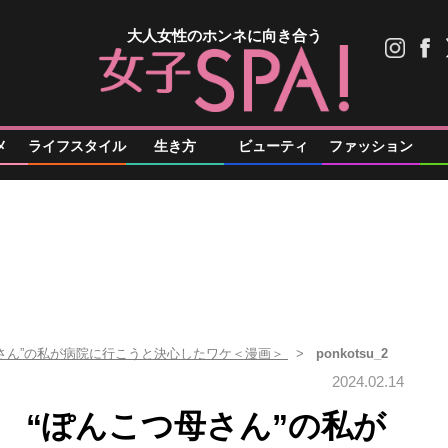
大人女性のホンネに向き合う
メ
ライフスタイル
生き方
ビューティ
ファッション
母さん”の私が病院に行こうと決心したワケ＜漫画＞
ponkotsu_2
2024.02.14
 “ぽんこつ母さん”の私が