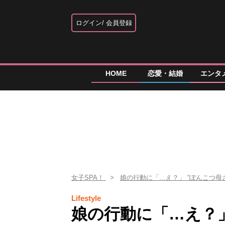
ログイン
会員登録
HOME
恋愛・結婚
エンタ
女子SPA！
娘の行動に「…え？」 “ぽんこつ
Lifestyle
娘の行動に「…え？」