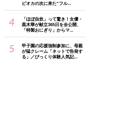
ピオカの次に来た“フル...
4
「ほぼ自炊」って驚き！女優・
黒木華が献立365日を全公開、
「特製おにぎり」からマ...
5
甲子園の応援強制参加に、母親
が猛クレーム「ネットで告発す
る」／びっくり体験人気記...