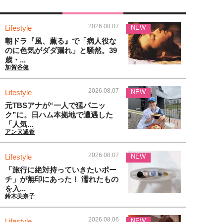
2026.08.07
Lifestyle
NEW
朝ドラ『風、薫る』で「病人役な
のに色気がダダ漏れ」と騒然。39
歳・...
加賀谷健
2026.08.07
Lifestyle
NEW
元TBSアナが“一人で猛パニッ
ク”に。日ハム本拠地で遭遇した
「人気...
アンヌ遙香
2026.08.07
Lifestyle
NEW
「旅行に絶対持っていきたいポー
チ」が無印にあった！ 濡れたもの
を入...
鈴木美奈子
2026.08.06
Lifestyle
NEW