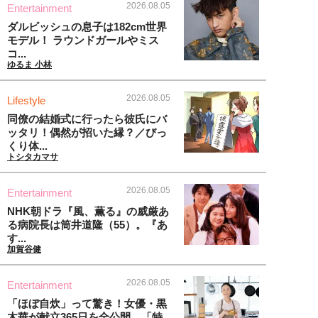
2026.08.05
Entertainment
ダルビッシュの息子は182cm世界
モデル！ ラウンドガールやミス
コ...
ゆるま 小林
2026.08.05
Lifestyle
同僚の結婚式に行ったら彼氏にバ
ッタリ！偶然が招いた縁？／びっ
くり体...
トシタカマサ
2026.08.05
Entertainment
NHK朝ドラ『風、薫る』の威厳あ
る病院長は筒井道隆（55）。『あ
す...
加賀谷健
2026.08.05
Entertainment
「ほぼ自炊」って驚き！女優・黒
木華が献立365日を全公開、「特