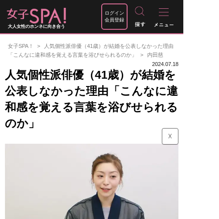
ログイン
会員登録
大人女性のホンネに向き合う
女子SPA！
人気個性派俳優（41歳）が結婚を公表しなかった理由
「こんなに違和感を覚える言葉を浴びせられるのか」
内田慈
2024.07.18
人気個性派俳優（41歳）が結婚を
公表しなかった理由「こんなに違
和感を覚える言葉を浴びせられる
のか」
☓