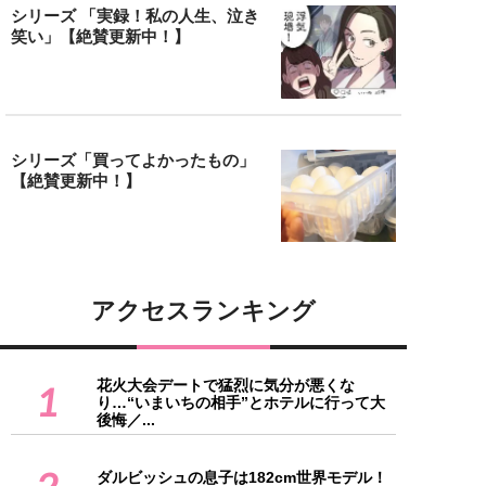
シリーズ 「実録！私の人生、泣き
笑い」【絶賛更新中！】
シリーズ「買ってよかったもの」
【絶賛更新中！】
アクセスランキング
花火大会デートで猛烈に気分が悪くな
1
り…“いまいちの相手”とホテルに行って大
後悔／...
2
ダルビッシュの息子は182cm世界モデル！