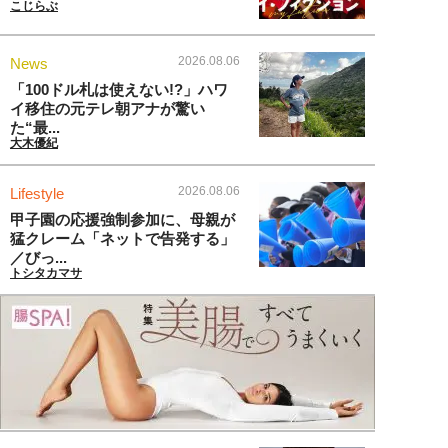
こじらぶ
2026.08.06
News
「100ドル札は使えない!?」ハワ
イ移住の元テレ朝アナが驚い
た“最...
大木優紀
2026.08.06
Lifestyle
甲子園の応援強制参加に、母親が
猛クレーム「ネットで告発する」
／びっ...
トシタカマサ