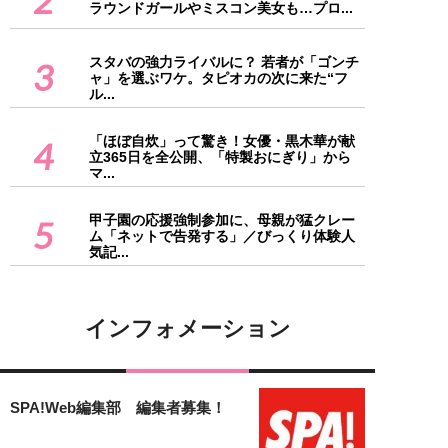
ラウンドガールやミスコン美女も…プロ...
スタバの強力ライバルに？ 若者が「ゴンチ
3
ャ」を選ぶワケ。タピオカの次に来た“フ
ル...
「ほぼ自炊」って驚き！女優・黒木華が献
4
立365日を全公開、「特製おにぎり」から
マ...
甲子園の応援強制参加に、母親が猛クレー
5
ム「ネットで告発する」／びっくり体験人
気記...
インフォメーション
SPA!Web編集部 編集者募集！