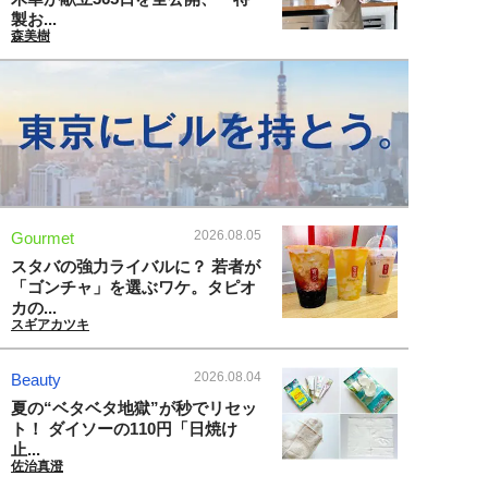
製お...
森美樹
2026.08.05
Gourmet
スタバの強力ライバルに？ 若者が
「ゴンチャ」を選ぶワケ。タピオ
カの...
スギアカツキ
2026.08.04
Beauty
夏の“ベタベタ地獄”が秒でリセッ
ト！ ダイソーの110円「日焼け
止...
佐治真澄