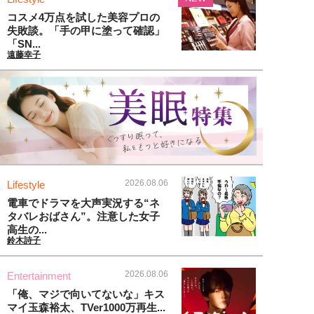
コスメ4万点を試した美容プロの
失敗談。「手の甲に塗って確認」
「SN...
遠藤幸子
2026.08.06
Lifestyle
電車でドラマを大声実況する“ネ
タバレおばさん”。注意した女子
高生の...
鈴木詩子
2026.08.06
Entertainment
「俺、マジで向いてないな」キス
マイ玉森裕太、TVer1000万再生...