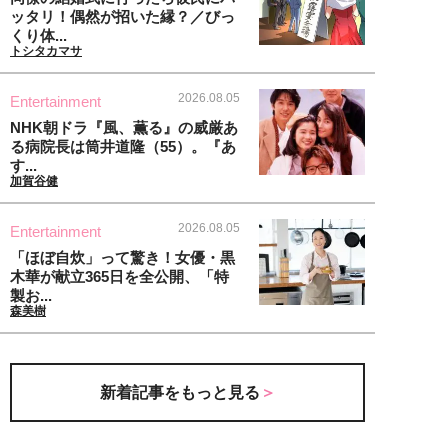
ッタリ！偶然が招いた縁？／びっ
くり体...
トシタカマサ
2026.08.05
Entertainment
NHK朝ドラ『風、薫る』の威厳あ
る病院長は筒井道隆（55）。『あ
す...
加賀谷健
2026.08.05
Entertainment
「ほぼ自炊」って驚き！女優・黒
木華が献立365日を全公開、「特
製お...
森美樹
新着記事をもっと見る