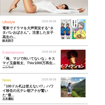
2026.08.06
Lifestyle
電車でドラマを大声実況する“ネ
タバレおばさん”。注意した女子
高生の...
鈴木詩子
2026.08.06
Entertainment
「俺、マジで向いてないな」キス
マイ玉森裕太、TVer1000万再生...
こじらぶ
2026.08.06
News
「100ドル札は使えない!?」ハワ
イ移住の元テレ朝アナが驚い
た“最...
大木優紀