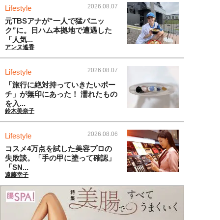
2026.08.07
Lifestyle
元TBSアナが“一人で猛パニッ
ク”に。日ハム本拠地で遭遇した
「人気...
アンヌ遙香
2026.08.07
Lifestyle
「旅行に絶対持っていきたいポー
チ」が無印にあった！ 濡れたもの
を入...
鈴木美奈子
2026.08.06
Lifestyle
コスメ4万点を試した美容プロの
失敗談。「手の甲に塗って確認」
「SN...
遠藤幸子