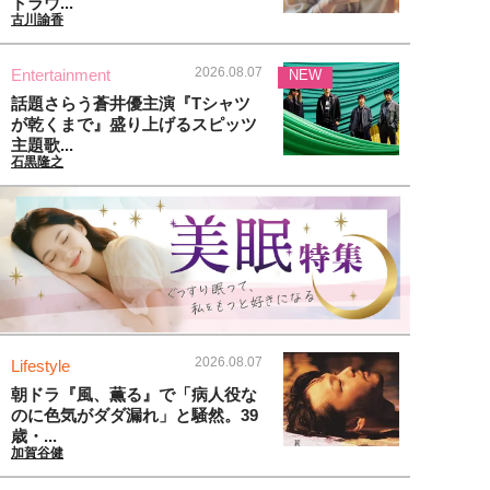
トラウ...
古川諭香
2026.08.07
Entertainment
NEW
話題さらう蒼井優主演『Tシャツ
が乾くまで』盛り上げるスピッツ
主題歌...
石黒隆之
2026.08.07
Lifestyle
朝ドラ『風、薫る』で「病人役な
のに色気がダダ漏れ」と騒然。39
歳・...
加賀谷健