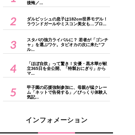
後悔／...
2
ダルビッシュの息子は182cm世界モデル！
ラウンドガールやミスコン美女も…プロ...
スタバの強力ライバルに？ 若者が「ゴンチ
3
ャ」を選ぶワケ。タピオカの次に来た“フ
ル...
「ほぼ自炊」って驚き！女優・黒木華が献
4
立365日を全公開、「特製おにぎり」から
マ...
甲子園の応援強制参加に、母親が猛クレー
5
ム「ネットで告発する」／びっくり体験人
気記...
インフォメーション