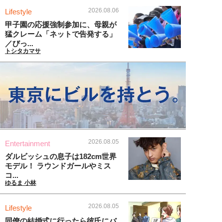
2026.08.06
Lifestyle
甲子園の応援強制参加に、母親が
猛クレーム「ネットで告発する」
／びっ...
トシタカマサ
2026.08.05
Entertainment
ダルビッシュの息子は182cm世界
モデル！ ラウンドガールやミス
コ...
ゆるま 小林
2026.08.05
Lifestyle
同僚の結婚式に行ったら彼氏にバ