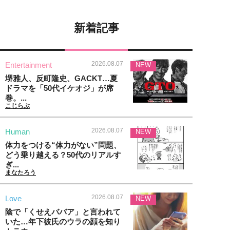
新着記事
2026.08.07
Entertainment
NEW
堺雅人、反町隆史、GACKT…夏
ドラマを「50代イケオジ」が席
巻。...
こじらぶ
2026.08.07
Human
NEW
体力をつける“体力がない”問題、
どう乗り越える？50代のリアルす
ぎ...
まなたろう
2026.08.07
Love
NEW
陰で「くせえババア」と言われて
いた…年下彼氏のウラの顔を知り