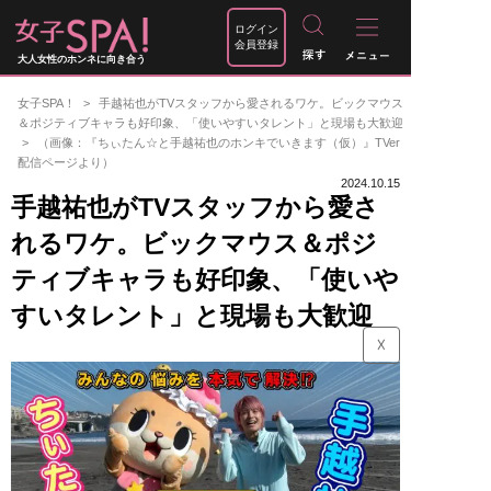
ログイン
会員登録
大人女性のホンネに向き合う
女子SPA！
手越祐也がTVスタッフから愛されるワケ。ビックマウス
＆ポジティブキャラも好印象、「使いやすいタレント」と現場も大歓迎
（画像：『ちぃたん☆と手越祐也のホンキでいきます（仮）』TVer
配信ページより）
2024.10.15
手越祐也がTVスタッフから愛さ
れるワケ。ビックマウス＆ポジ
ティブキャラも好印象、「使いや
すいタレント」と現場も大歓迎
☓