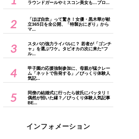
ラウンドガールやミスコン美女も…プロ...
「ほぼ自炊」って驚き！女優・黒木華が献
2
立365日を全公開、「特製おにぎり」から
マ...
スタバの強力ライバルに？ 若者が「ゴンチ
3
ャ」を選ぶワケ。タピオカの次に来た“フ
ル...
甲子園の応援強制参加に、母親が猛クレー
4
ム「ネットで告発する」／びっくり体験人
気記...
同僚の結婚式に行ったら彼氏にバッタリ！
5
偶然が招いた縁？／びっくり体験人気記事
BE...
インフォメーション