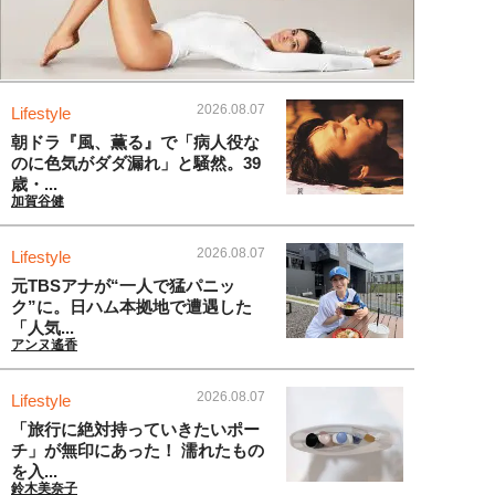
2026.08.07
Lifestyle
朝ドラ『風、薫る』で「病人役な
のに色気がダダ漏れ」と騒然。39
歳・...
加賀谷健
2026.08.07
Lifestyle
元TBSアナが“一人で猛パニッ
ク”に。日ハム本拠地で遭遇した
「人気...
アンヌ遙香
2026.08.07
Lifestyle
「旅行に絶対持っていきたいポー
チ」が無印にあった！ 濡れたもの
を入...
鈴木美奈子