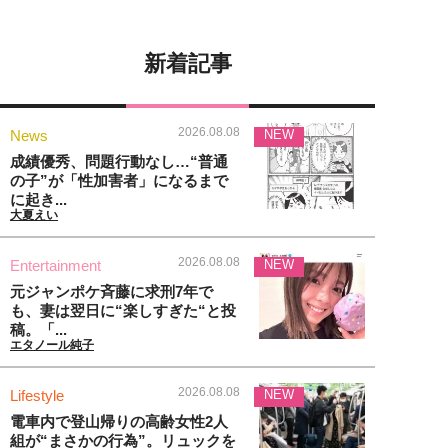
新着記事
2026.08.08
News
NEW
成績優秀、問題行動なし…“普通
の子”が「性加害者」になるまで
に起き...
大夏えい
2026.08.08
Entertainment
NEW
元ジャンポケ斉藤に求刑7年で
も、妻は翌日に“楽しすぎた“と投
稿。「...
エタノール純子
2026.08.08
Lifestyle
NEW
電車内で登山帰りの高齢女性2人
組が“まさかの行為”。リュックを