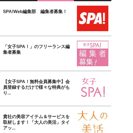
SPA!Web編集部 編集者募集！
「女子SPA！」のフリーランス編
集者募集
【女子SPA！無料会員募集中】会
員登録するだけで様々な特典がも
り...
貴社の美容アイテム＆サービスを
取材します！「大人の美活」タイ
アッ...