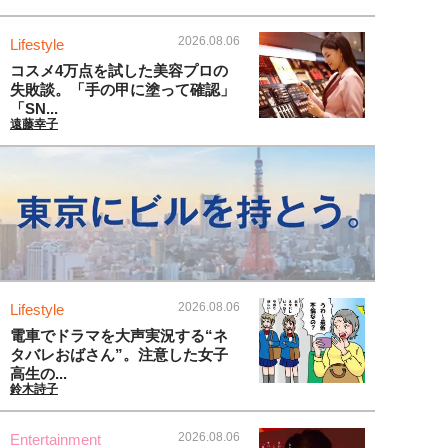
2026.08.06
Lifestyle
コスメ4万点を試した美容プロの
失敗談。「手の甲に塗って確認」
「SN...
遠藤幸子
2026.08.06
Lifestyle
電車でドラマを大声実況する“ネ
タバレおばさん”。注意した女子
高生の...
鈴木詩子
2026.08.06
Entertainment