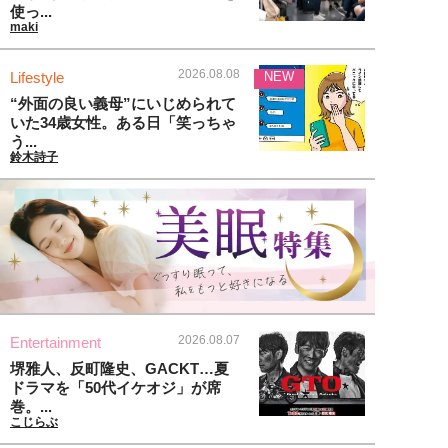
使っ...
maki
2026.08.08
Lifestyle
NEW
“外面の良い義母”にいじめられて
いた34歳女性。ある日「笑っちゃ
う...
鈴木詩子
2026.08.07
Entertainment
堺雅人、反町隆史、GACKT…夏
ドラマを「50代イケオジ」が席
巻。...
こじらぶ