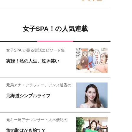
女子SPA！の人気連載
女子SPA!が贈る実話エピソード集
実録！私の人生、泣き笑い
元局アナ・アラフォー、アンヌ遙香の
北海道シンプルライフ
元キー局アナウンサー・大木優紀の
旅の恥はかき捨てて