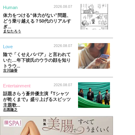
2026.08.07
Human
体力をつける“体力がない”問題、
どう乗り越える？50代のリアルす
ぎ...
まなたろう
2026.08.07
Love
陰で「くせえババア」と言われて
いた…年下彼氏のウラの顔を知り
トラウ...
古川諭香
2026.08.07
Entertainment
話題さらう蒼井優主演『Tシャツ
が乾くまで』盛り上げるスピッツ
主題歌...
石黒隆之