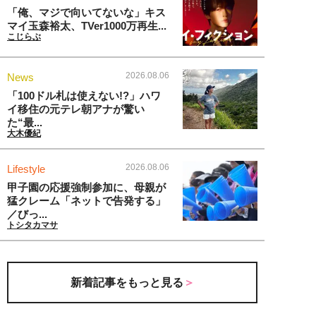
「俺、マジで向いてないな」キス
マイ玉森裕太、TVer1000万再生...
こじらぶ
2026.08.06
News
「100ドル札は使えない!?」ハワ
イ移住の元テレ朝アナが驚い
た“最...
大木優紀
2026.08.06
Lifestyle
甲子園の応援強制参加に、母親が
猛クレーム「ネットで告発する」
／びっ...
トシタカマサ
新着記事をもっと見る