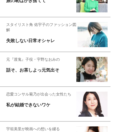
旅の恥はかき捨てて
スタイリスト角 佑宇子のファッション図
解
失敗しない日常オシャレ
元『渡鬼』子役・宇野なおみの
話そ、お茶しよっ元気出そ
恋愛コンサル菊乃が出会った女性たち
私が結婚できないワケ
宇垣美里が映画への想いを綴る