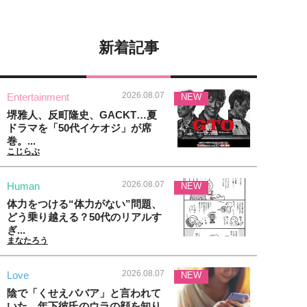
新着記事
2026.08.07
Entertainment
NEW
堺雅人、反町隆史、GACKT…夏
ドラマを「50代イケオジ」が席
巻。...
こじらぶ
2026.08.07
Human
NEW
体力をつける“体力がない”問題、
どう乗り越える？50代のリアルす
ぎ...
まなたろう
2026.08.07
Love
NEW
陰で「くせえババア」と言われて
いた…年下彼氏のウラの顔を知り