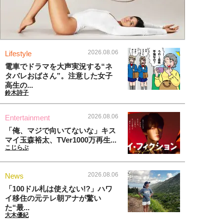
2026.08.06
Lifestyle
電車でドラマを大声実況する“ネ
タバレおばさん”。注意した女子
高生の...
鈴木詩子
2026.08.06
Entertainment
「俺、マジで向いてないな」キス
マイ玉森裕太、TVer1000万再生...
こじらぶ
2026.08.06
News
「100ドル札は使えない!?」ハワ
イ移住の元テレ朝アナが驚い
た“最...
大木優紀