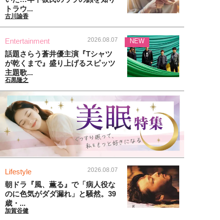
トラウ...
古川諭香
2026.08.07
Entertainment
NEW
話題さらう蒼井優主演『Tシャツ
が乾くまで』盛り上げるスピッツ
主題歌...
石黒隆之
2026.08.07
Lifestyle
朝ドラ『風、薫る』で「病人役な
のに色気がダダ漏れ」と騒然。39
歳・...
加賀谷健