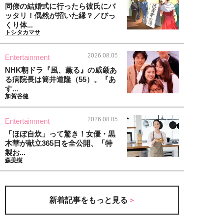
同僚の結婚式に行ったら彼氏にバ
ッタリ！偶然が招いた縁？／びっ
くり体...
トシタカマサ
2026.08.05
Entertainment
NHK朝ドラ『風、薫る』の威厳あ
る病院長は筒井道隆（55）。『あ
す...
加賀谷健
2026.08.05
Entertainment
「ほぼ自炊」って驚き！女優・黒
木華が献立365日を全公開、「特
製お...
森美樹
新着記事をもっと見る