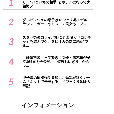
1
り…“いまいちの相手”とホテルに行って大
後悔／...
2
ダルビッシュの息子は182cm世界モデル！
ラウンドガールやミスコン美女も…プロ...
スタバの強力ライバルに？ 若者が「ゴンチ
3
ャ」を選ぶワケ。タピオカの次に来た“フ
ル...
「ほぼ自炊」って驚き！女優・黒木華が献
4
立365日を全公開、「特製おにぎり」から
マ...
甲子園の応援強制参加に、母親が猛クレー
5
ム「ネットで告発する」／びっくり体験人
気記...
インフォメーション