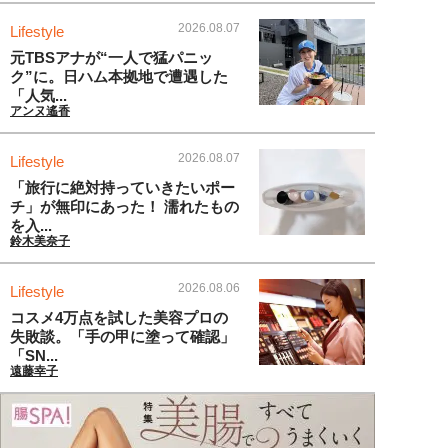
2026.08.07
Lifestyle
元TBSアナが“一人で猛パニッ
ク”に。日ハム本拠地で遭遇した
「人気...
アンヌ遙香
2026.08.07
Lifestyle
「旅行に絶対持っていきたいポー
チ」が無印にあった！ 濡れたもの
を入...
鈴木美奈子
2026.08.06
Lifestyle
コスメ4万点を試した美容プロの
失敗談。「手の甲に塗って確認」
「SN...
遠藤幸子