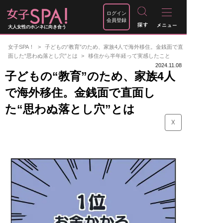
ログイン
会員登録
大人女性のホンネに向き合う
女子SPA！
子どもの“教育”のため、家族4人で海外移住。金銭面で直
面した“思わぬ落とし穴”とは
移住から半年経って実感したこと
2024.11.08
子どもの“教育”のため、家族4人
で海外移住。金銭面で直面し
た“思わぬ落とし穴”とは
☓