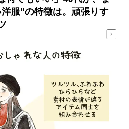
い洋服”の特徴は。頑張りす
ツ
☓