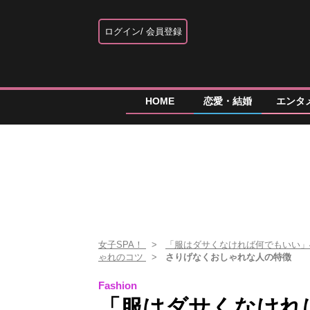
ログイン
会員登録
HOME
恋愛・結婚
エンタ
女子SPA！
「服はダサくなければ何でもいい」
ゃれのコツ
さりげなくおしゃれな人の特徴
Fashion
「服はダサくなけれ