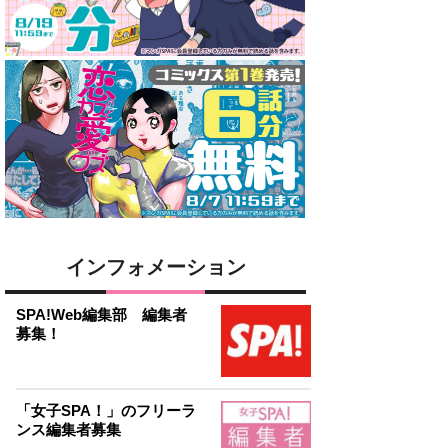
インフォメーション
SPA!Web編集部 編集者
募集！
「女子SPA！」のフリーラ
ンス編集者募集