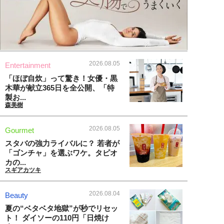
2026.08.05
Entertainment
「ほぼ自炊」って驚き！女優・黒
木華が献立365日を全公開、「特
製お...
森美樹
2026.08.05
Gourmet
スタバの強力ライバルに？ 若者が
「ゴンチャ」を選ぶワケ。タピオ
カの...
スギアカツキ
2026.08.04
Beauty
夏の“ベタベタ地獄”が秒でリセッ
ト！ ダイソーの110円「日焼け