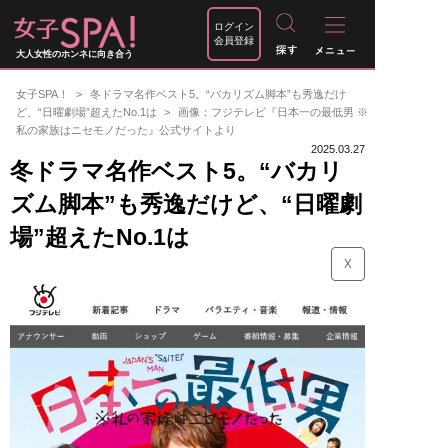
ログイン
会員登録
大人女性のホンネに向き合う
女子SPA！
冬ドラマ名作ベスト5。“バカリズム脚本”も秀逸だけ
ど、“日曜劇場”超えたNo.1は
画像：フジテレビ『日本一の最低男 ※
私の家族はニセモノだった』公式サイトより
2025.03.27
冬ドラマ名作ベスト5。“バカリ
ズム脚本”も秀逸だけど、“日曜劇
場”超えたNo.1は
☓