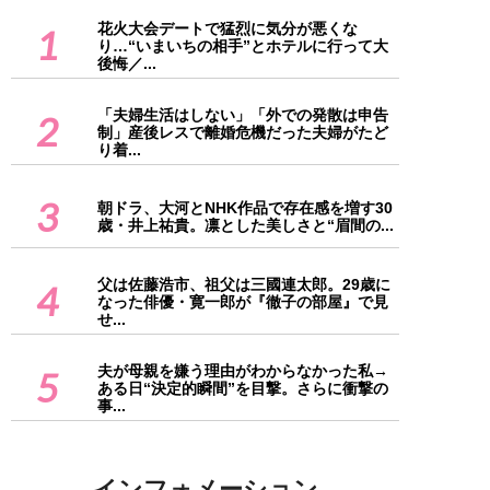
花火大会デートで猛烈に気分が悪くな
1
り…“いまいちの相手”とホテルに行って大
後悔／...
「夫婦生活はしない」「外での発散は申告
2
制」産後レスで離婚危機だった夫婦がたど
り着...
3
朝ドラ、大河とNHK作品で存在感を増す30
歳・井上祐貴。凛とした美しさと“眉間の...
父は佐藤浩市、祖父は三國連太郎。29歳に
4
なった俳優・寛一郎が『徹子の部屋』で見
せ...
夫が母親を嫌う理由がわからなかった私→
5
ある日“決定的瞬間”を目撃。さらに衝撃の
事...
インフォメーション