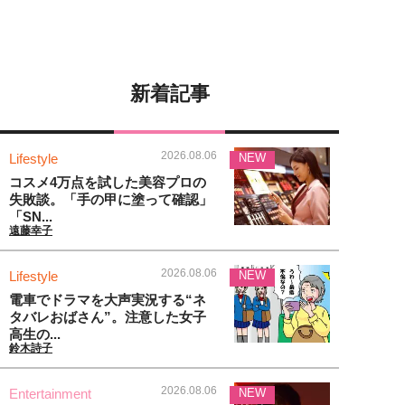
新着記事
2026.08.06
Lifestyle
NEW
コスメ4万点を試した美容プロの
失敗談。「手の甲に塗って確認」
「SN...
遠藤幸子
2026.08.06
Lifestyle
NEW
電車でドラマを大声実況する“ネ
タバレおばさん”。注意した女子
高生の...
鈴木詩子
2026.08.06
Entertainment
NEW