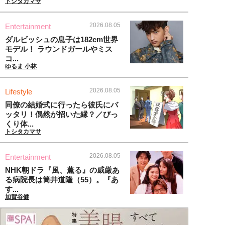
トシタカマサ
2026.08.05
Entertainment
ダルビッシュの息子は182cm世界
モデル！ ラウンドガールやミス
コ...
ゆるま 小林
2026.08.05
Lifestyle
同僚の結婚式に行ったら彼氏にバ
ッタリ！偶然が招いた縁？／びっ
くり体...
トシタカマサ
2026.08.05
Entertainment
NHK朝ドラ『風、薫る』の威厳あ
る病院長は筒井道隆（55）。『あ
す...
加賀谷健