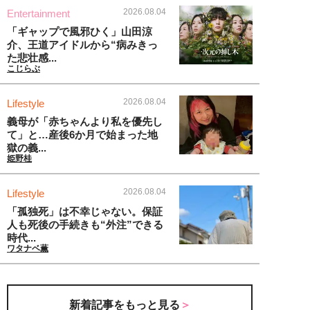
2026.08.04
Entertainment
「ギャップで風邪ひく」山田涼
介、王道アイドルから“病みきっ
た悲壮感...
こじらぶ
2026.08.04
Lifestyle
義母が「赤ちゃんより私を優先し
て」と…産後6か月で始まった地
獄の義...
姫野桂
2026.08.04
Lifestyle
「孤独死」は不幸じゃない。保証
人も死後の手続きも“外注”できる
時代...
ワタナベ薫
新着記事をもっと見る