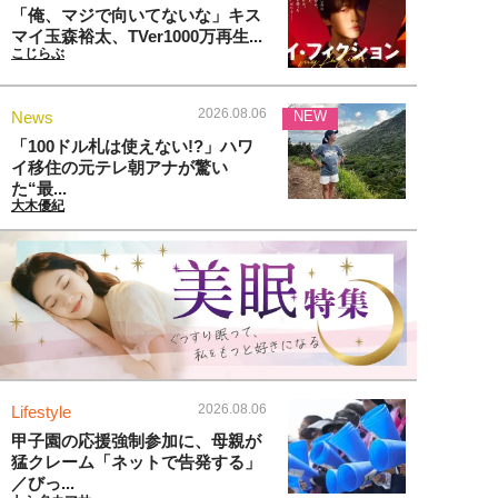
「俺、マジで向いてないな」キス
マイ玉森裕太、TVer1000万再生...
こじらぶ
2026.08.06
News
NEW
「100ドル札は使えない!?」ハワ
イ移住の元テレ朝アナが驚い
た“最...
大木優紀
2026.08.06
Lifestyle
甲子園の応援強制参加に、母親が
猛クレーム「ネットで告発する」
／びっ...