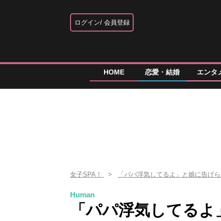
ログイン
会員登録
HOME
恋愛・結婚
エンタ
女子SPA！
「パパ浮気してるよ」と娘に告げ
Human
「パパ浮気してるよ