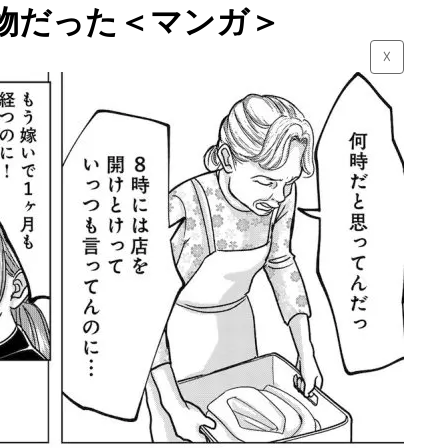
物だった＜マンガ＞
☓