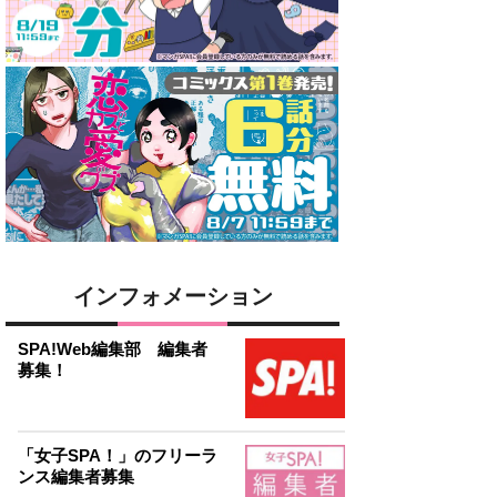
インフォメーション
SPA!Web編集部 編集者
募集！
「女子SPA！」のフリーラ
ンス編集者募集