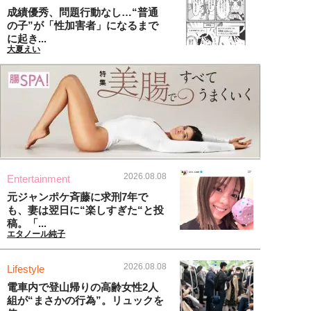
成績優秀、問題行動なし…“普通
の子”が「性加害者」になるまで
に起き...
大夏えい
2026.08.08
Entertainment
元ジャンポケ斉藤に求刑7年で
も、妻は翌日に“楽しすぎた“と投
稿。「...
エタノール純子
2026.08.08
Lifestyle
電車内で登山帰りの高齢女性2人
組が“まさかの行為”。リュックを