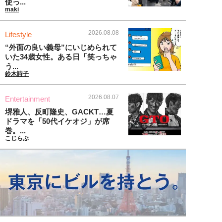
使っ...
maki
2026.08.08
Lifestyle
“外面の良い義母”にいじめられて
いた34歳女性。ある日「笑っちゃ
う...
鈴木詩子
2026.08.07
Entertainment
堺雅人、反町隆史、GACKT…夏
ドラマを「50代イケオジ」が席
巻。...
こじらぶ