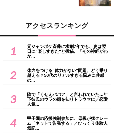
アクセスランキング
元ジャンポケ斉藤に求刑7年でも、妻は翌
1
日に“楽しすぎた“と投稿。「その神経がわ
か...
体力をつける“体力がない”問題、どう乗り
2
越える？50代のリアルすぎる悩みに共感
の...
陰で「くせえババア」と言われていた…年
3
下彼氏のウラの顔を知りトラウマに／恋愛
人気...
甲子園の応援強制参加に、母親が猛クレー
4
ム「ネットで告発する」／びっくり体験人
気記...