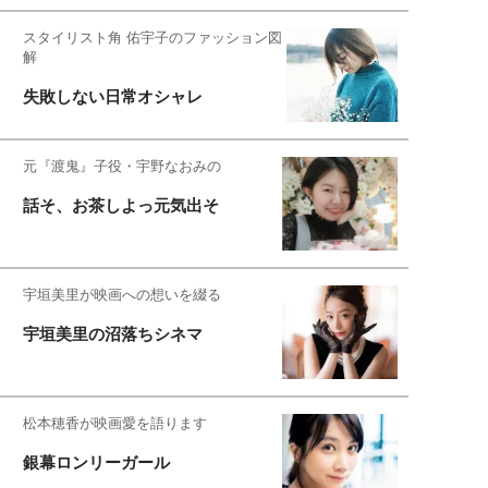
スタイリスト角 佑宇子のファッション図
解
失敗しない日常オシャレ
元『渡鬼』子役・宇野なおみの
話そ、お茶しよっ元気出そ
宇垣美里が映画への想いを綴る
宇垣美里の沼落ちシネマ
松本穂香が映画愛を語ります
銀幕ロンリーガール