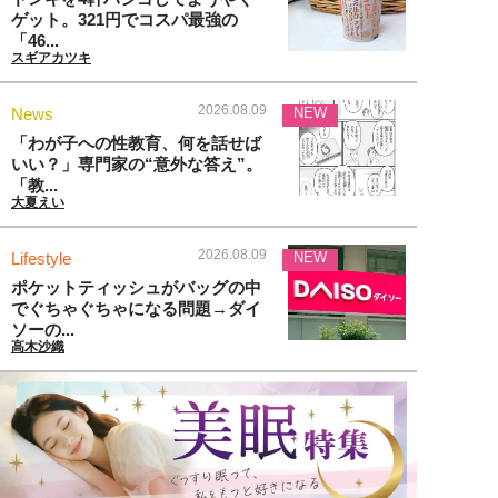
ゲット。321円でコスパ最強の
「46...
スギアカツキ
2026.08.09
News
NEW
「わが子への性教育、何を話せば
いい？」専門家の“意外な答え”。
「教...
大夏えい
2026.08.09
Lifestyle
NEW
ポケットティッシュがバッグの中
でぐちゃぐちゃになる問題→ダイ
ソーの...
高木沙織