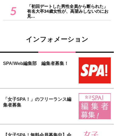
「初回デートした男性全員から断られた」
5
有名大卒34歳女性が、高望みしないのにお
見...
インフォメーション
SPA!Web編集部 編集者募集！
「女子SPA！」のフリーランス編
集者募集
【女子SPA！無料会員募集中】会