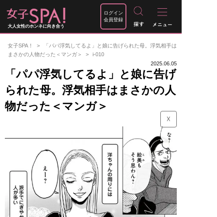
ログイン
会員登録
大人女性のホンネに向き合う
女子SPA！
「パパ浮気してるよ」と娘に告げられた母。浮気相手は
まさかの人物だった＜マンガ＞
i-010
2025.06.05
「パパ浮気してるよ」と娘に告げ
られた母。浮気相手はまさかの人
物だった＜マンガ＞
☓