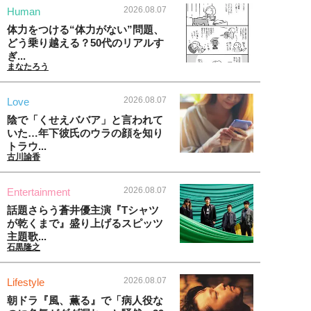
2026.08.07
Human
体力をつける“体力がない”問題、
どう乗り越える？50代のリアルす
ぎ...
まなたろう
2026.08.07
Love
陰で「くせえババア」と言われて
いた…年下彼氏のウラの顔を知り
トラウ...
古川諭香
2026.08.07
Entertainment
話題さらう蒼井優主演『Tシャツ
が乾くまで』盛り上げるスピッツ
主題歌...
石黒隆之
2026.08.07
Lifestyle
朝ドラ『風、薫る』で「病人役な