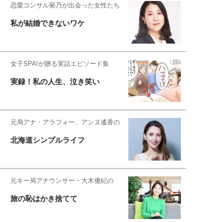
恋愛コンサル菊乃が出会った女性たち
私が結婚できないワケ
女子SPA!が贈る実話エピソード集
実録！私の人生、泣き笑い
元局アナ・アラフォー、アンヌ遙香の
北海道シンプルライフ
元キー局アナウンサー・大木優紀の
旅の恥はかき捨てて