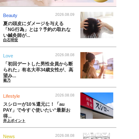
2026.08.09
Beauty
夏の頭皮にダメージを与える
「NG行為」とは？予約の取れな
い鍼灸師が...
白石明世
2026.08.08
Love
「初回デートした男性全員から断
られた」有名大卒34歳女性が、高
望み...
菊乃
2026.08.08
Lifestyle
スシローが10％還元に！「au
PAY」で今すぐ使いたい“最新お
得...
井上ポイント
2026.08.08
News