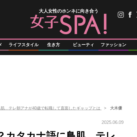
大人女性のホンネに向き合う
メ
ライフスタイル
生き方
ビューティ
ファッション
に鳥肌…テレ朝アナが40歳で転職して直面したギャップとは
大木優
2025.06.09
”？カタカナ語に鳥肌…テレ