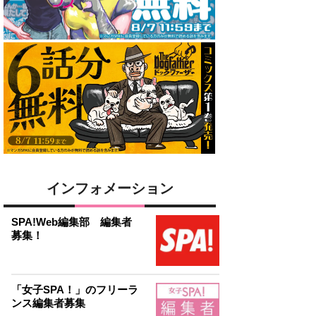
インフォメーション
SPA!Web編集部 編集者
募集！
「女子SPA！」のフリーラ
ンス編集者募集