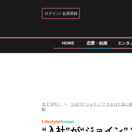
ログイン
会員登録
HOME
恋愛・結婚
エンタ
女子SPA！
“入社”が“ジョイン”？カタカナ語
紀
Lifestyle
Human
“入社”が“ジョイン