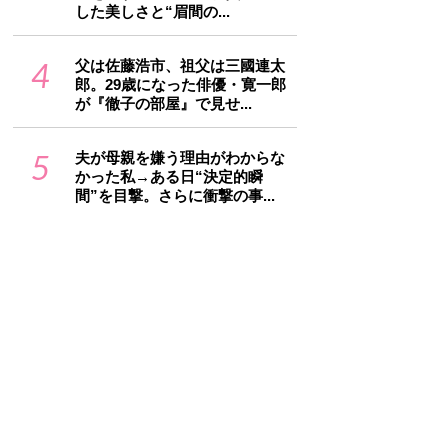
した美しさと“眉間の...
4
父は佐藤浩市、祖父は三國連太
郎。29歳になった俳優・寛一郎
が『徹子の部屋』で見せ...
5
夫が母親を嫌う理由がわからな
かった私→ある日“決定的瞬
間”を目撃。さらに衝撃の事...