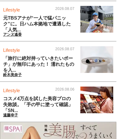
2026.08.07
Lifestyle
元TBSアナが“一人で猛パニッ
ク”に。日ハム本拠地で遭遇した
「人気...
アンヌ遙香
2026.08.07
Lifestyle
「旅行に絶対持っていきたいポー
チ」が無印にあった！ 濡れたもの
を入...
鈴木美奈子
2026.08.06
Lifestyle
コスメ4万点を試した美容プロの
失敗談。「手の甲に塗って確認」
「SN...
遠藤幸子