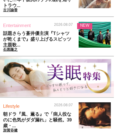
トラウ...
古川諭香
2026.08.07
Entertainment
NEW
話題さらう蒼井優主演『Tシャツ
が乾くまで』盛り上げるスピッツ
主題歌...
石黒隆之
2026.08.07
Lifestyle
朝ドラ『風、薫る』で「病人役な
のに色気がダダ漏れ」と騒然。39
歳・...
加賀谷健