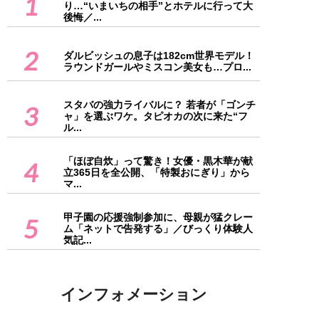
1
り…“いまいちの相手”とホテルに行って大
後悔／...
2
ダルビッシュの息子は182cm世界モデル！
ラウンドガールやミスコン美女も…プロ...
スタバの強力ライバルに？ 若者が「ゴンチ
3
ャ」を選ぶワケ。タピオカの次に来た“フ
ル...
「ほぼ自炊」って驚き！女優・黒木華が献
4
立365日を全公開、「特製おにぎり」から
マ...
甲子園の応援強制参加に、母親が猛クレー
5
ム「ネットで告発する」／びっくり体験人
気記...
インフォメーション