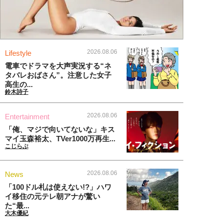
2026.08.06
Lifestyle
電車でドラマを大声実況する“ネ
タバレおばさん”。注意した女子
高生の...
鈴木詩子
2026.08.06
Entertainment
「俺、マジで向いてないな」キス
マイ玉森裕太、TVer1000万再生...
こじらぶ
2026.08.06
News
「100ドル札は使えない!?」ハワ
イ移住の元テレ朝アナが驚い
た“最...
大木優紀