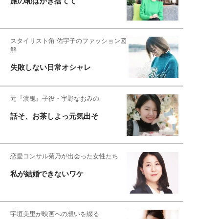
旅の恥はかき捨てて
スタイリスト角 佑宇子のファッション図
解
失敗しない日常オシャレ
元『渡鬼』子役・宇野なおみの
話そ、お茶しよっ元気出そ
恋愛コンサル菊乃が出会った女性たち
私が結婚できないワケ
宇垣美里が映画への想いを綴る