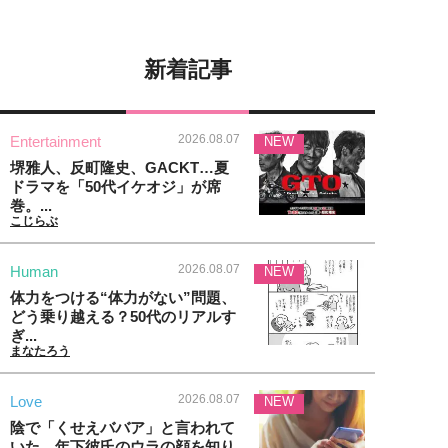
新着記事
2026.08.07
Entertainment
NEW
堺雅人、反町隆史、GACKT…夏
ドラマを「50代イケオジ」が席
巻。...
こじらぶ
2026.08.07
Human
NEW
体力をつける“体力がない”問題、
どう乗り越える？50代のリアルす
ぎ...
まなたろう
2026.08.07
Love
NEW
陰で「くせえババア」と言われて
いた…年下彼氏のウラの顔を知り