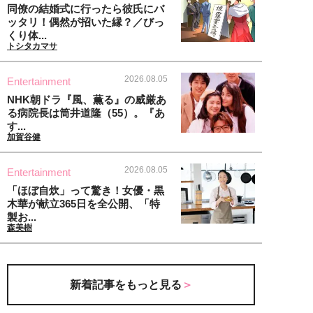
同僚の結婚式に行ったら彼氏にバ
ッタリ！偶然が招いた縁？／びっ
くり体...
トシタカマサ
2026.08.05
Entertainment
NHK朝ドラ『風、薫る』の威厳あ
る病院長は筒井道隆（55）。『あ
す...
加賀谷健
2026.08.05
Entertainment
「ほぼ自炊」って驚き！女優・黒
木華が献立365日を全公開、「特
製お...
森美樹
新着記事をもっと見る