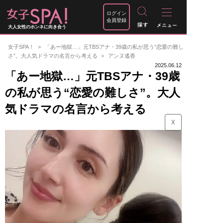
ログイン
会員登録
大人女性のホンネに向き合う
女子SPA！
「あー地獄…」元TBSアナ・39歳の私が思う“恋愛の難し
さ”。大人気ドラマの名言から考える
アンヌ遙香
2025.06.12
「あー地獄…」元TBSアナ・39歳
の私が思う“恋愛の難しさ”。大人
気ドラマの名言から考える
☓