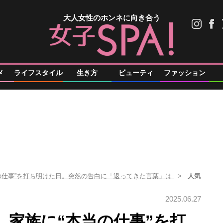
大人女性のホンネに向き合う
メ
ライフスタイル
生き方
ビューティ
ファッション
の仕事”を打ち明けた日。突然の告白に「返ってきた言葉」は
人気
2025.06.27
、家族に“本当の仕事”を打