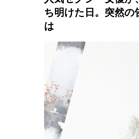
ち明けた日。突然の
は