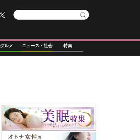
グルメ
ニュース・社会
特集