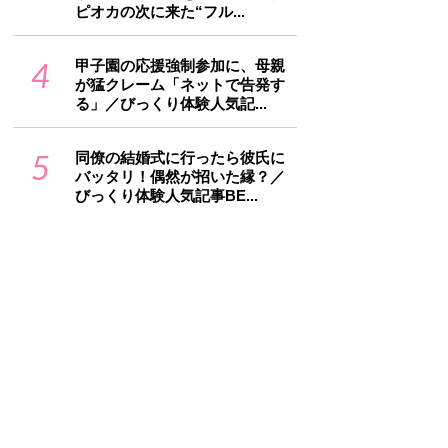
ピオカの次に来た“フル...
4
甲子園の応援強制参加に、母親
が猛クレーム「ネットで告発す
る」／びっくり体験人気記...
5
同僚の結婚式に行ったら彼氏に
バッタリ！偶然が招いた縁？／
びっくり体験人気記事BE...