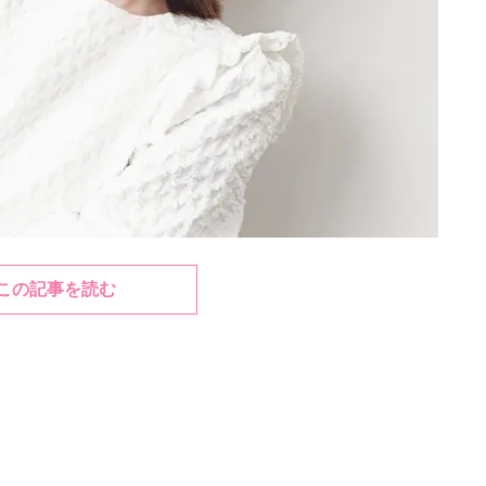
この記事を読む