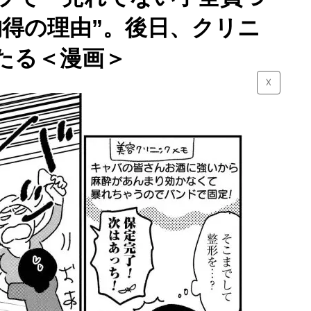
納得の理由”。後日、クリニ
たる＜漫画＞
☓