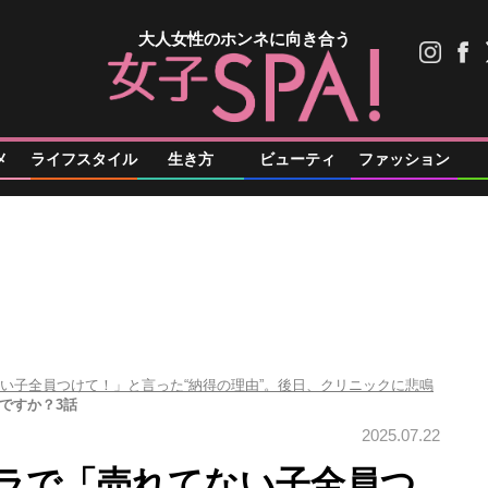
大人女性のホンネに向き合う
メ
ライフスタイル
生き方
ビューティ
ファッション
ない子全員つけて！」と言った“納得の理由”。後日、クリニックに悲鳴
゙すか？3話
2025.07.22
クラで「売れてない子全員つ