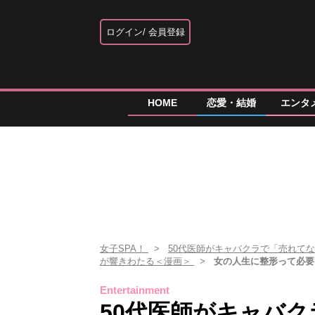
ログイン
会員登録
HOME
恋愛・結婚
エンタ
女子SPA！
50代医師がキャバクラで「売れて
が響きわたる＜漫画＞
女の人生に整形って必要て
Entertainment
50代医師がキャバ