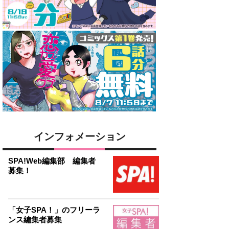
インフォメーション
SPA!Web編集部 編集者
募集！
「女子SPA！」のフリーラ
ンス編集者募集