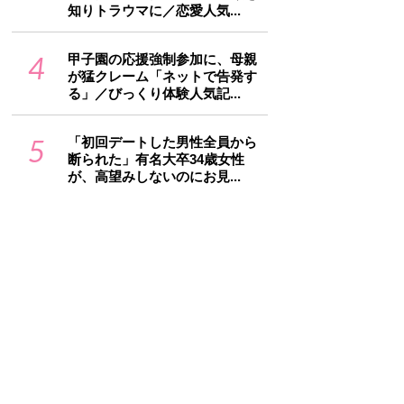
知りトラウマに／恋愛人気...
4
甲子園の応援強制参加に、母親
が猛クレーム「ネットで告発す
る」／びっくり体験人気記...
5
「初回デートした男性全員から
断られた」有名大卒34歳女性
が、高望みしないのにお見...