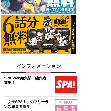
インフォメーション
SPA!Web編集部 編集者
募集！
「女子SPA！」のフリーラ
ンス編集者募集