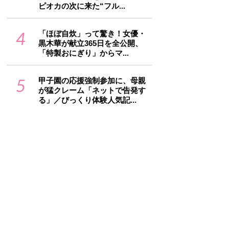
ピオカの次に来た“フル...
4
「ほぼ自炊」って驚き！女優・
黒木華が献立365日を全公開、
「特製おにぎり」からマ...
5
甲子園の応援強制参加に、母親
が猛クレーム「ネットで告発す
る」／びっくり体験人気記...