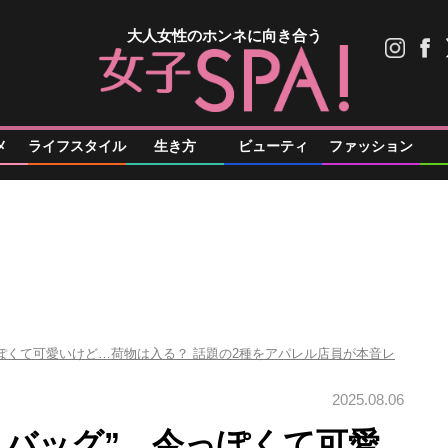
大人女性のホンネに向き合う
メ
ライフスタイル
生き方
ビューティ
ファッション
っぽくて可愛いけど…荷物は入る？ 話題の2種をアパレル店員が本音レ
2025.08.06
ニバッグ”、今っぽくて可愛