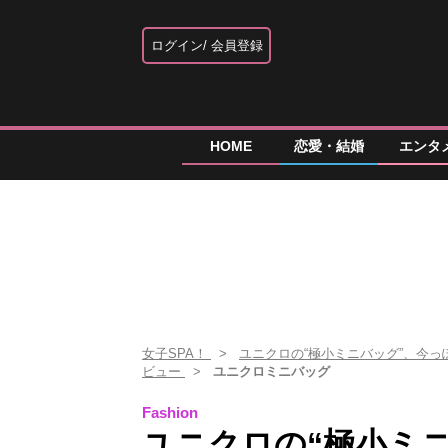
ログイン
会員登録
HOME
恋愛・結婚
エンタ
女子SPA！
ユニクロの“極小ミニバッグ”、今
ビュー
ユニクロミニバッグ
Fashion
ユニクロの“極小ミ