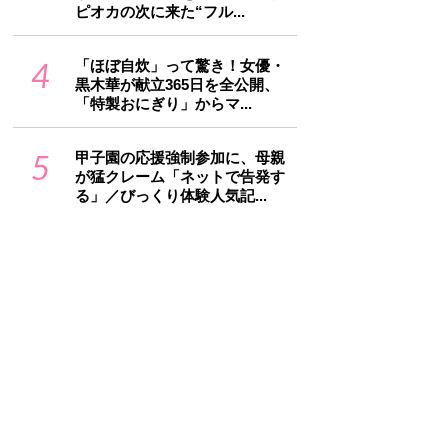
ピオカの次に来た“フル...
4
「ほぼ自炊」って驚き！女優・
黒木華が献立365日を全公開、
「特製おにぎり」からマ...
5
甲子園の応援強制参加に、母親
が猛クレーム「ネットで告発す
る」／びっくり体験人気記...