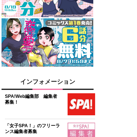
インフォメーション
SPA!Web編集部 編集者
募集！
「女子SPA！」のフリーラ
ンス編集者募集