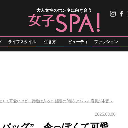
大人女性のホンネに向き合う
メ
ライフスタイル
生き方
ビューティ
ファッション
っぽくて可愛いけど…荷物は入る？ 話題の2種をアパレル店員が本音レ
2025.08.06
ニバッグ”、今っぽくて可愛