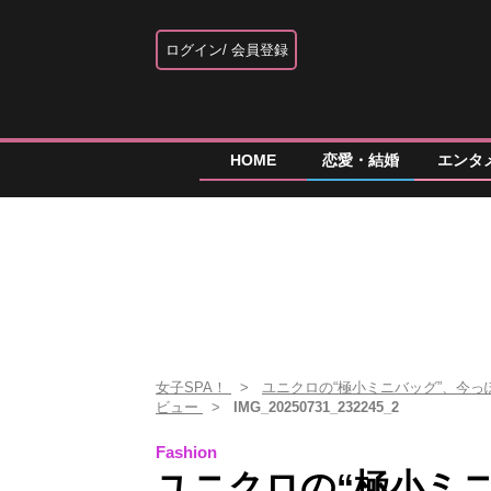
ログイン
会員登録
HOME
恋愛・結婚
エンタ
女子SPA！
ユニクロの“極小ミニバッグ”、今
ビュー
IMG_20250731_232245_2
Fashion
ユニクロの“極小ミ